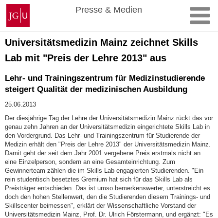
Zum
Johannes
Presse & Medien
Inhalt
Gutenberg-
springen
Universität
Mainz
Universitätsmedizin Mainz zeichnet Skills
Lab mit "Preis der Lehre 2013" aus
Lehr- und Trainingszentrum für Medizinstudierende
steigert Qualität der medizinischen Ausbildung
25.06.2013
Der diesjährige Tag der Lehre der Universitätsmedizin Mainz rückt das vor
genau zehn Jahren an der Universitätsmedizin eingerichtete Skills Lab in
den Vordergrund. Das Lehr- und Trainingszentrum für Studierende der
Medizin erhält den "Preis der Lehre 2013" der Universitätsmedizin Mainz.
Damit geht der seit dem Jahr 2001 vergebene Preis erstmals nicht an
eine Einzelperson, sondern an eine Gesamteinrichtung. Zum
Gewinnerteam zählen die im Skills Lab engagierten Studierenden. "Ein
rein studentisch besetztes Gremium hat sich für das Skills Lab als
Preisträger entschieden. Das ist umso bemerkenswerter, unterstreicht es
doch den hohen Stellenwert, den die Studierenden diesem Trainings- und
Skillscenter beimessen", erklärt der Wissenschaftliche Vorstand der
Universitätsmedizin Mainz, Prof. Dr. Ulrich Förstermann, und ergänzt: "Es