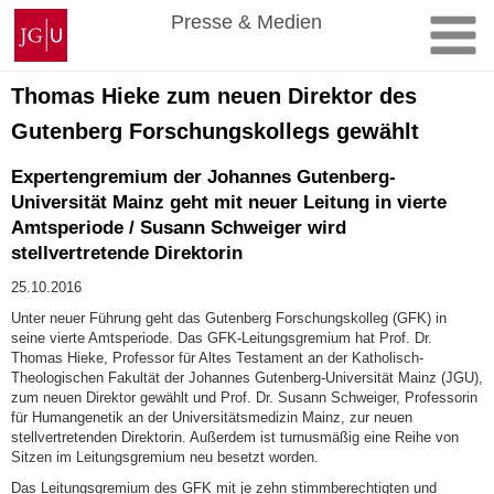
Zum
Johannes
Presse & Medien
Inhalt
Gutenberg-
springen
Universität
Mainz
Thomas Hieke zum neuen Direktor des
Gutenberg Forschungskollegs gewählt
Expertengremium der Johannes Gutenberg-
Universität Mainz geht mit neuer Leitung in vierte
Amtsperiode / Susann Schweiger wird
stellvertretende Direktorin
25.10.2016
Unter neuer Führung geht das Gutenberg Forschungskolleg (GFK) in
seine vierte Amtsperiode. Das GFK-Leitungsgremium hat Prof. Dr.
Thomas Hieke, Professor für Altes Testament an der Katholisch-
Theologischen Fakultät der Johannes Gutenberg-Universität Mainz (JGU),
zum neuen Direktor gewählt und Prof. Dr. Susann Schweiger, Professorin
für Humangenetik an der Universitätsmedizin Mainz, zur neuen
stellvertretenden Direktorin. Außerdem ist turnusmäßig eine Reihe von
Sitzen im Leitungsgremium neu besetzt worden.
Das Leitungsgremium des GFK mit je zehn stimmberechtigten und