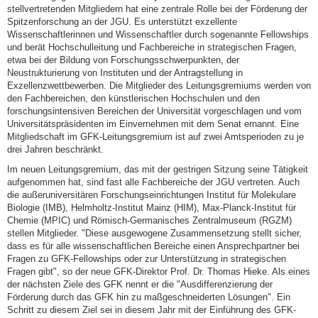
stellvertretenden Mitgliedern hat eine zentrale Rolle bei der Förderung der
Spitzenforschung an der JGU. Es unterstützt exzellente
Wissenschaftlerinnen und Wissenschaftler durch sogenannte Fellowships
und berät Hochschulleitung und Fachbereiche in strategischen Fragen,
etwa bei der Bildung von Forschungsschwerpunkten, der
Neustrukturierung von Instituten und der Antragstellung in
Exzellenzwettbewerben. Die Mitglieder des Leitungsgremiums werden von
den Fachbereichen, den künstlerischen Hochschulen und den
forschungsintensiven Bereichen der Universität vorgeschlagen und vom
Universitätspräsidenten im Einvernehmen mit dem Senat ernannt. Eine
Mitgliedschaft im GFK-Leitungsgremium ist auf zwei Amtsperioden zu je
drei Jahren beschränkt.
Im neuen Leitungsgremium, das mit der gestrigen Sitzung seine Tätigkeit
aufgenommen hat, sind fast alle Fachbereiche der JGU vertreten. Auch
die außeruniversitären Forschungseinrichtungen Institut für Molekulare
Biologie (IMB), Helmholtz-Institut Mainz (HIM), Max-Planck-Institut für
Chemie (MPIC) und Römisch-Germanisches Zentralmuseum (RGZM)
stellen Mitglieder. "Diese ausgewogene Zusammensetzung stellt sicher,
dass es für alle wissenschaftlichen Bereiche einen Ansprechpartner bei
Fragen zu GFK-Fellowships oder zur Unterstützung in strategischen
Fragen gibt", so der neue GFK-Direktor Prof. Dr. Thomas Hieke. Als eines
der nächsten Ziele des GFK nennt er die "Ausdifferenzierung der
Förderung durch das GFK hin zu maßgeschneiderten Lösungen". Ein
Schritt zu diesem Ziel sei in diesem Jahr mit der Einführung des GFK-