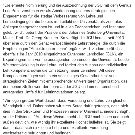
"Die erneute Nominierung und die Auszeichnung der JGU mit dem Genius
Loci-Preis verstehen wir als Anerkennung unseres strategischen
Engagements für die stetige Verbesserung von Lehre und
Lernbedingungen, die bereits im Leitbild der Universität als zentrales
Anliegen festgeschrieben ist und in allen Fachbereichen und Instituten
gelebt wird", betont der Präsident der Johannes Gutenberg-Universität
Mainz, Prof. Dr. Georg Krausch. So verfügt die JGU bereits seit 2010
über eine durch den Senat verabschiedete Lehrstrategie, die durch die
Empfehlungen "Aspekte guter Lehre" ergänzt wird. Zudem berät das
ebenfalls im Jahr 2010 eingerichtete Gutenberg Lehrkolleg (GLK), ein
Expertengremium von herausragenden Lehrenden, die Universität bei der
Weiterentwicklung in der Lehre und fördert den Ausbau der individuellen
Lehrkompetenz sowie die Umsetzung neuer Lehrideen. All diese
Komponenten fügen sich in ein schlüssiges Gesamtkonzept von
strategischen Zielen mit entsprechender universitärer Organisation, das
den hohen Stellenwert der Lehre an der JGU und ein entsprechend
anregendes Umfeld für Lehrinnovationen belegt.
"Wir legen großen Wert darauf, dass Forschung und Lehre von gleicher
Wichtigkeit sind. Daher haben wir stets Sorge dafür getragen, dass sich
dies in den Strukturen und Prozessen unserer Universität niederschlägt",
so der Präsident. "Auf diese Weise macht die JGU nach innen und nach
außen deutlich, wie wichtig ihr exzellente Hochschullehre ist. Sie zeigt
damit, dass sich exzellente Lehre und exzellente Forschung
wechselseitig befruchten und bedingen."