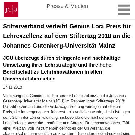
Zum
Johannes
Presse & Medien
Inhalt
Gutenberg-
springen
Universität
Mainz
Stifterverband verleiht Genius Loci-Preis für
Lehrexzellenz auf dem Stiftertag 2018 an die
Johannes Gutenberg-Universität Mainz
JGU überzeugt durch stringente und nachhaltige
Umsetzung ihrer Lehrstrategie und ihre hohe
Bereitschaft zu Lehrinnovationen in allen
Universitätsbereichen
27.11.2018
Verleihung des Genius Loci-Preises für Lehrexzellenz an die Johannes
Gutenberg-Universität Mainz (JGU) im Rahmen ihres Stiftertags 2018:
Der Stifterverband und die VolkswagenStiftung würdigen mit diesem
Preis, der im vergangenen Jahr erstmals verliehen wurde, die Leistungen
der JGU in der Lehrentwicklung, insbesondere die hochschulweite
Lehrstrategie sowie die Freiräume und Anreize für Lehrinnovationen: "Mit
einer Vielzahl von Instrumenten gelingt es der Universität, die
akademische Lehre deutlich aufzuwerten. Besonders beeindruckend sind