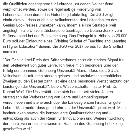
die Qualifizierungsangebote für Lehrende, zu denen Neuberufene
verpflichtet werden, sowie die regelmäßige Förderung von
Lehrinnovationen durch das Gutenberg Lehrkolleg. Die JGU zeigt
eindrucksvoll, dass auch eine Volluniversität den Leitgedanken des
Genius Loci-Preises umsetzen kann, indem sie ihre Strategie breit
angelegt in alle Universitätsbereiche überträgt", so Bettina Jorzik vom
Stifterverband bei der Preisverleihung. Das Preisgeld in Höhe von 20.000
Euro soll der Einladung eines "Visiting Scholar of Teaching and Learning
in Higher Education" dienen. Die JGU war 2017 bereits für die Shortlist
nominiert.
"Der Genius Loci-Preis des Stifterverbands setzt ein starkes Signal für
den Stellenwert von guter Lehre. Ich freue mich besonders über den
Erfolg der Johannes Gutenberg-Universität Mainz. Dass die JGU als
Volluniversität mit ihren starken geistes- und sozialwissenschaftlichen
Zweigen zu den Besten zählt, ist eine ganz besondere Wertschätzung der
Leistungen der Universität", betont Wissenschaftsminister Prof. Dr.
Konrad Wolf. Die Universität habe sich bereits seit vielen Jahren
strategisch der Verbesserung von Lehre und Lernbedingungen
verschrieben und stehe auch über die Landesgrenzen hinaus für gute
Lehre. "Man merkt, dass gute Lehre an der Universität gelebt wird. Mich
beeindrucken sowohl die konsequente Qualitätssicherung und -
entwicklung als auch der Raum für Innovationen und Weiterentwicklung
der Lehre, wie er beispielsweise im Rahmen des Gutenberg-Lehrkollegs
geschaffen wird."