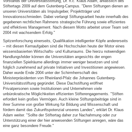
Vorstands der Universitätsstiftung, Dr. h.c. Klaus Adam, anlässlich des
Stiftertags 2009 auf dem Gutenberg-Campus. "Denn Stiftungen dienen an
unseren Universitäten als Impulsgeber, Projektträger und
Innovationsschmieden. Dabei verlangt Stiftungsarbeit heute innerhalb des
gegebenen rechtlichen Rahmens strategische Führung sowie effizientes
und effektives Management. Nach diesem Motto arbeitet unser Team seit
2004 mit wachsendem Erfolg."
Spitzenforschung einerseits, Qualifikation intelligenter Köpfe andererseits
– mit diesen Kernaufgaben sind die Hochschulen heute der Motor eines
wissensbasierten Wirtschafts- und Kulturraums. Die hierzu notwendigen
Handlungsfelder können die Universitäten angesichts der engen
finanziellen Spielräume allerdings immer weniger besetzen und sind
folglich zunehmend auf private Initiativen und Investitionen angewiesen.
Daher wurde Ende 2004 unter der Schirmherrschaft des
Ministerpräsidenten von Rheinland-Pfalz die Johannes Gutenberg-
Universitätsstiftung gegründet. Diese Dachstiftung eröffnet
Privatpersonen sowie Institutionen und Unternehmen viele
unbürokratische Möglichkeiten effizienten Stifterengagements. "Stiften
erfordert kein großes Vermögen. Auch kleine Stiftungsbeiträge sind in
ihrer Summe von großer Wirkung für Bildung und Wissenschaft und
fördern damit das Zukunftspotenzial unseres Landes", erklärt Dr. Klaus
Adam weiter. "Sollte der Stiftertag daher zur Nachahmung oder zur
Unterstützung einer der hier anwesenden Stiftungen anregen, wäre das
eine ganz besondere Freude."