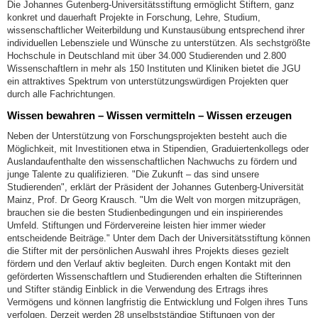
Die Johannes Gutenberg-Universitätsstiftung ermöglicht Stiftern, ganz
konkret und dauerhaft Projekte in Forschung, Lehre, Studium,
wissenschaftlicher Weiterbildung und Kunstausübung entsprechend ihrer
individuellen Lebensziele und Wünsche zu unterstützen. Als sechstgrößte
Hochschule in Deutschland mit über 34.000 Studierenden und 2.800
Wissenschaftlern in mehr als 150 Instituten und Kliniken bietet die JGU
ein attraktives Spektrum von unterstützungswürdigen Projekten quer
durch alle Fachrichtungen.
Wissen bewahren – Wissen vermitteln – Wissen erzeugen
Neben der Unterstützung von Forschungsprojekten besteht auch die
Möglichkeit, mit Investitionen etwa in Stipendien, Graduiertenkollegs oder
Auslandaufenthalte den wissenschaftlichen Nachwuchs zu fördern und
junge Talente zu qualifizieren. "Die Zukunft – das sind unsere
Studierenden", erklärt der Präsident der Johannes Gutenberg-Universität
Mainz, Prof. Dr Georg Krausch. "Um die Welt von morgen mitzuprägen,
brauchen sie die besten Studienbedingungen und ein inspirierendes
Umfeld. Stiftungen und Fördervereine leisten hier immer wieder
entscheidende Beiträge." Unter dem Dach der Universitätsstiftung können
die Stifter mit der persönlichen Auswahl ihres Projekts dieses gezielt
fördern und den Verlauf aktiv begleiten. Durch engen Kontakt mit den
geförderten Wissenschaftlern und Studierenden erhalten die Stifterinnen
und Stifter ständig Einblick in die Verwendung des Ertrags ihres
Vermögens und können langfristig die Entwicklung und Folgen ihres Tuns
verfolgen. Derzeit werden 28 unselbstständige Stiftungen von der