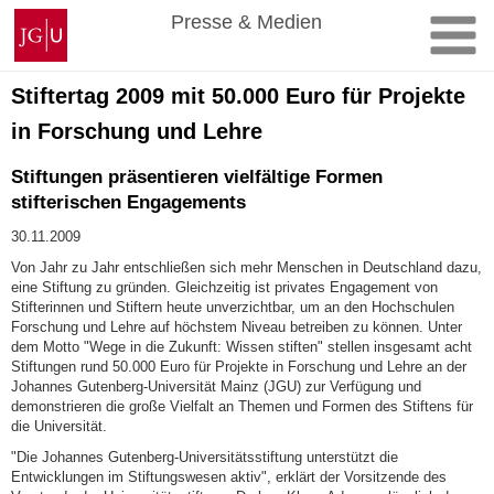
Zum
Johannes
Presse & Medien
Inhalt
Gutenberg-
springen
Universität
Mainz
Stiftertag 2009 mit 50.000 Euro für Projekte
in Forschung und Lehre
Stiftungen präsentieren vielfältige Formen
stifterischen Engagements
30.11.2009
Von Jahr zu Jahr entschließen sich mehr Menschen in Deutschland dazu,
eine Stiftung zu gründen. Gleichzeitig ist privates Engagement von
Stifterinnen und Stiftern heute unverzichtbar, um an den Hochschulen
Forschung und Lehre auf höchstem Niveau betreiben zu können. Unter
dem Motto "Wege in die Zukunft: Wissen stiften" stellen insgesamt acht
Stiftungen rund 50.000 Euro für Projekte in Forschung und Lehre an der
Johannes Gutenberg-Universität Mainz (JGU) zur Verfügung und
demonstrieren die große Vielfalt an Themen und Formen des Stiftens für
die Universität.
"Die Johannes Gutenberg-Universitätsstiftung unterstützt die
Entwicklungen im Stiftungswesen aktiv", erklärt der Vorsitzende des