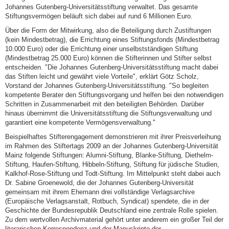
Johannes Gutenberg-Universitätsstiftung verwaltet. Das gesamte
Stiftungsvermögen beläuft sich dabei auf rund 6 Millionen Euro.
Über die Form der Mitwirkung, also die Beteiligung durch Zustiftungen
(kein Mindestbetrag), die Errichtung eines Stiftungsfonds (Mindestbetrag
10.000 Euro) oder die Errichtung einer unselbstständigen Stiftung
(Mindestbetrag 25.000 Euro) können die Stifterinnen und Stifter selbst
entscheiden. "Die Johannes Gutenberg-Universitätsstiftung macht dabei
das Stiften leicht und gewährt viele Vorteile", erklärt Götz Scholz,
Vorstand der Johannes Gutenberg-Universitätsstiftung. "So begleiten
kompetente Berater den Stiftungsvorgang und helfen bei den notwendigen
Schritten in Zusammenarbeit mit den beteiligten Behörden. Darüber
hinaus übernimmt die Universitätsstiftung die Stiftungsverwaltung und
garantiert eine kompetente Vermögensverwaltung."
Beispielhaftes Stifterengagement demonstrieren mit ihrer Preisverleihung
im Rahmen des Stiftertags 2009 an der Johannes Gutenberg-Universität
Mainz folgende Stiftungen: Alumni-Stiftung, Blanke-Stiftung, Diethelm-
Stiftung, Haufen-Stiftung, Hibbeln-Stiftung, Stiftung für jüdische Studien,
Kalkhof-Rose-Stiftung und Todt-Stiftung. Im Mittelpunkt steht dabei auch
Dr. Sabine Groenewold, die der Johannes Gutenberg-Universität
gemeinsam mit ihrem Ehemann drei vollständige Verlagsarchive
(Europäische Verlagsanstalt, Rotbuch, Syndicat) spendete, die in der
Geschichte der Bundesrepublik Deutschland eine zentrale Rolle spielen.
Zu dem wertvollen Archivmaterial gehört unter anderem ein großer Teil der
literarischen Korrespondenz und der Manuskripte der