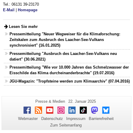
Tel.: 06131 39-23170
E-Mail
|
Homepage
Lesen Sie mehr
Pressemitteilung "Neuer Wegweiser für die Klimaforschung:
Zeitskalen zum Ausbruch des Laacher-See-Vulkans
synchronisiert" (16.01.2025)
Pressemitteilung "Ausbruch des Laacher-See-Vulkans neu
datiert" (30.06.2021)
Pressemitteilung "Wie vor 10.000 Jahren das Schmelzwasser der
Eisschilde das Klima durcheinanderbrachte" (19.07.2016)
JGU-Magazin: "Tropfsteine werden zum Klimaarchiv" (07.04.2016)
Zusätzliche
Seiten-
Letzte
Presse & Medien
22. Januar 2025
Name:
Aktualisierung:
Informationen
Facebook
RSS
Youtube
Instagram
LinkedIn
TikTok
Mastodon
Bluesky
zu
Webmaster
Datenschutz
Impressum
Barrierefreiheit
dieser
Zum Seitenanfang
Seite