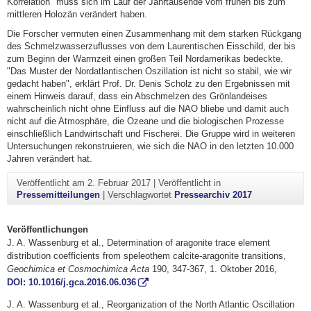
Korrelation" muss sich im Lauf der Jahrtausende vom frühen bis zum
mittleren Holozän verändert haben.
Die Forscher vermuten einen Zusammenhang mit dem starken Rückgang
des Schmelzwasserzuflusses von dem Laurentischen Eisschild, der bis
zum Beginn der Warmzeit einen großen Teil Nordamerikas bedeckte.
"Das Muster der Nordatlantischen Oszillation ist nicht so stabil, wie wir
gedacht haben", erklärt Prof. Dr. Denis Scholz zu den Ergebnissen mit
einem Hinweis darauf, dass ein Abschmelzen des Grönlandeises
wahrscheinlich nicht ohne Einfluss auf die NAO bliebe und damit auch
nicht auf die Atmosphäre, die Ozeane und die biologischen Prozesse
einschließlich Landwirtschaft und Fischerei. Die Gruppe wird in weiteren
Untersuchungen rekonstruieren, wie sich die NAO in den letzten 10.000
Jahren verändert hat.
Veröffentlicht am
2. Februar 2017
|
Veröffentlicht in
Pressemitteilungen
|
Verschlagwortet
Pressearchiv 2017
Veröffentlichungen
J. A. Wassenburg et al., Determination of aragonite trace element
distribution coefficients from speleothem calcite-aragonite transitions,
Geochimica et Cosmochimica Acta
190, 347-367, 1. Oktober 2016,
DOI: 10.1016/j.gca.2016.06.036
J. A. Wassenburg et al., Reorganization of the North Atlantic Oscillation