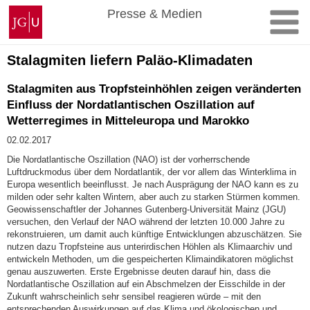
Zum
Johannes
Presse & Medien
Inhalt
Gutenberg-
springen
Universität
Mainz
Stalagmiten liefern Paläo-Klimadaten
Stalagmiten aus Tropfsteinhöhlen zeigen veränderten
Einfluss der Nordatlantischen Oszillation auf
Wetterregimes in Mitteleuropa und Marokko
02.02.2017
Die Nordatlantische Oszillation (NAO) ist der vorherrschende
Luftdruckmodus über dem Nordatlantik, der vor allem das Winterklima in
Europa wesentlich beeinflusst. Je nach Ausprägung der NAO kann es zu
milden oder sehr kalten Wintern, aber auch zu starken Stürmen kommen.
Geowissenschaftler der Johannes Gutenberg-Universität Mainz (JGU)
versuchen, den Verlauf der NAO während der letzten 10.000 Jahre zu
rekonstruieren, um damit auch künftige Entwicklungen abzuschätzen. Sie
nutzen dazu Tropfsteine aus unterirdischen Höhlen als Klimaarchiv und
entwickeln Methoden, um die gespeicherten Klimaindikatoren möglichst
genau auszuwerten. Erste Ergebnisse deuten darauf hin, dass die
Nordatlantische Oszillation auf ein Abschmelzen der Eisschilde in der
Zukunft wahrscheinlich sehr sensibel reagieren würde – mit den
entsprechenden Auswirkungen auf das Klima und ökologischen und