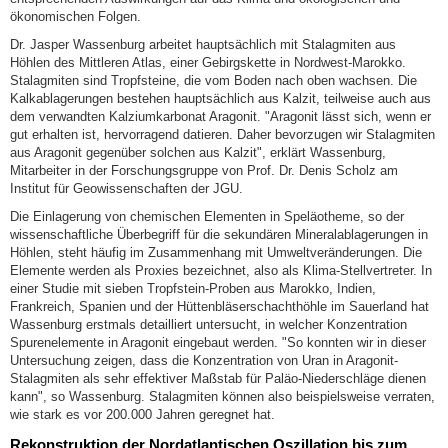
ökonomischen Folgen.
Dr. Jasper Wassenburg arbeitet hauptsächlich mit Stalagmiten aus
Höhlen des Mittleren Atlas, einer Gebirgskette in Nordwest-Marokko.
Stalagmiten sind Tropfsteine, die vom Boden nach oben wachsen. Die
Kalkablagerungen bestehen hauptsächlich aus Kalzit, teilweise auch aus
dem verwandten Kalziumkarbonat Aragonit. "Aragonit lässt sich, wenn er
gut erhalten ist, hervorragend datieren. Daher bevorzugen wir Stalagmiten
aus Aragonit gegenüber solchen aus Kalzit", erklärt Wassenburg,
Mitarbeiter in der Forschungsgruppe von Prof. Dr. Denis Scholz am
Institut für Geowissenschaften der JGU.
Die Einlagerung von chemischen Elementen in Speläotheme, so der
wissenschaftliche Überbegriff für die sekundären Mineralablagerungen in
Höhlen, steht häufig im Zusammenhang mit Umweltveränderungen. Die
Elemente werden als Proxies bezeichnet, also als Klima-Stellvertreter. In
einer Studie mit sieben Tropfstein-Proben aus Marokko, Indien,
Frankreich, Spanien und der Hüttenbläserschachthöhle im Sauerland hat
Wassenburg erstmals detailliert untersucht, in welcher Konzentration
Spurenelemente in Aragonit eingebaut werden. "So konnten wir in dieser
Untersuchung zeigen, dass die Konzentration von Uran in Aragonit-
Stalagmiten als sehr effektiver Maßstab für Paläo-Niederschläge dienen
kann", so Wassenburg. Stalagmiten können also beispielsweise verraten,
wie stark es vor 200.000 Jahren geregnet hat.
Rekonstruktion der Nordatlantischen Oszillation bis zum