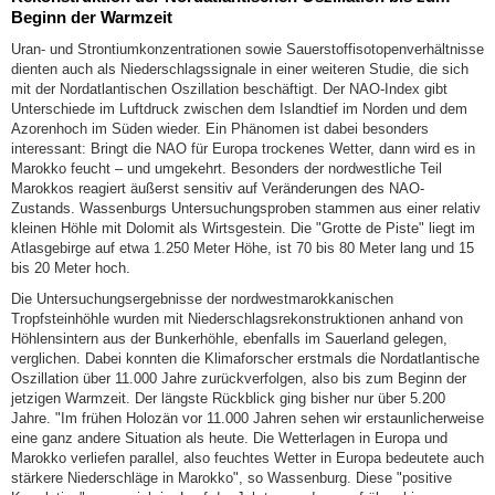
Beginn der Warmzeit
Uran- und Strontiumkonzentrationen sowie Sauerstoffisotopenverhältnisse
dienten auch als Niederschlagssignale in einer weiteren Studie, die sich
mit der Nordatlantischen Oszillation beschäftigt. Der NAO-Index gibt
Unterschiede im Luftdruck zwischen dem Islandtief im Norden und dem
Azorenhoch im Süden wieder. Ein Phänomen ist dabei besonders
interessant: Bringt die NAO für Europa trockenes Wetter, dann wird es in
Marokko feucht – und umgekehrt. Besonders der nordwestliche Teil
Marokkos reagiert äußerst sensitiv auf Veränderungen des NAO-
Zustands. Wassenburgs Untersuchungsproben stammen aus einer relativ
kleinen Höhle mit Dolomit als Wirtsgestein. Die "Grotte de Piste" liegt im
Atlasgebirge auf etwa 1.250 Meter Höhe, ist 70 bis 80 Meter lang und 15
bis 20 Meter hoch.
Die Untersuchungsergebnisse der nordwestmarokkanischen
Tropfsteinhöhle wurden mit Niederschlagsrekonstruktionen anhand von
Höhlensintern aus der Bunkerhöhle, ebenfalls im Sauerland gelegen,
verglichen. Dabei konnten die Klimaforscher erstmals die Nordatlantische
Oszillation über 11.000 Jahre zurückverfolgen, also bis zum Beginn der
jetzigen Warmzeit. Der längste Rückblick ging bisher nur über 5.200
Jahre. "Im frühen Holozän vor 11.000 Jahren sehen wir erstaunlicherweise
eine ganz andere Situation als heute. Die Wetterlagen in Europa und
Marokko verliefen parallel, also feuchtes Wetter in Europa bedeutete auch
stärkere Niederschläge in Marokko", so Wassenburg. Diese "positive