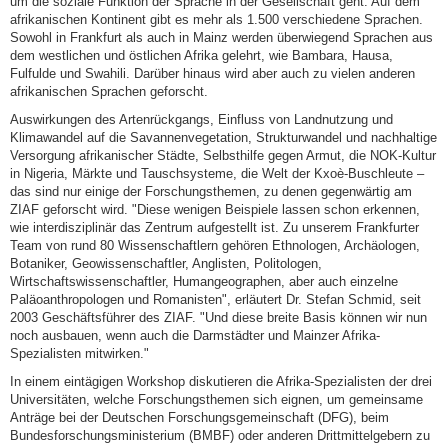
um die soziale Funktion der Sprache in der Gesellschaft geht. Auf dem
afrikanischen Kontinent gibt es mehr als 1.500 verschiedene Sprachen.
Sowohl in Frankfurt als auch in Mainz werden überwiegend Sprachen aus
dem westlichen und östlichen Afrika gelehrt, wie Bambara, Hausa,
Fulfulde und Swahili. Darüber hinaus wird aber auch zu vielen anderen
afrikanischen Sprachen geforscht.
Auswirkungen des Artenrückgangs, Einfluss von Landnutzung und
Klimawandel auf die Savannenvegetation, Strukturwandel und nachhaltige
Versorgung afrikanischer Städte, Selbsthilfe gegen Armut, die NOK-Kultur
in Nigeria, Märkte und Tauschsysteme, die Welt der Kxoè-Buschleute –
das sind nur einige der Forschungsthemen, zu denen gegenwärtig am
ZIAF geforscht wird. "Diese wenigen Beispiele lassen schon erkennen,
wie interdisziplinär das Zentrum aufgestellt ist. Zu unserem Frankfurter
Team von rund 80 Wissenschaftlern gehören Ethnologen, Archäologen,
Botaniker, Geowissenschaftler, Anglisten, Politologen,
Wirtschaftswissenschaftler, Humangeographen, aber auch einzelne
Paläoanthropologen und Romanisten", erläutert Dr. Stefan Schmid, seit
2003 Geschäftsführer des ZIAF. "Und diese breite Basis können wir nun
noch ausbauen, wenn auch die Darmstädter und Mainzer Afrika-
Spezialisten mitwirken."
In einem eintägigen Workshop diskutieren die Afrika-Spezialisten der drei
Universitäten, welche Forschungsthemen sich eignen, um gemeinsame
Anträge bei der Deutschen Forschungsgemeinschaft (DFG), beim
Bundesforschungsministerium (BMBF) oder anderen Drittmittelgebern zu