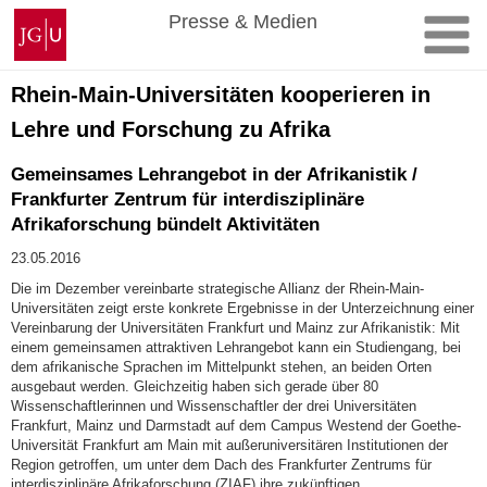
Zum
Johannes
Presse & Medien
Inhalt
Gutenberg-
springen
Universität
Mainz
Rhein-Main-Universitäten kooperieren in
Lehre und Forschung zu Afrika
Gemeinsames Lehrangebot in der Afrikanistik /
Frankfurter Zentrum für interdisziplinäre
Afrikaforschung bündelt Aktivitäten
23.05.2016
Die im Dezember vereinbarte strategische Allianz der Rhein-Main-
Universitäten zeigt erste konkrete Ergebnisse in der Unterzeichnung einer
Vereinbarung der Universitäten Frankfurt und Mainz zur Afrikanistik: Mit
einem gemeinsamen attraktiven Lehrangebot kann ein Studiengang, bei
dem afrikanische Sprachen im Mittelpunkt stehen, an beiden Orten
ausgebaut werden. Gleichzeitig haben sich gerade über 80
Wissenschaftlerinnen und Wissenschaftler der drei Universitäten
Frankfurt, Mainz und Darmstadt auf dem Campus Westend der Goethe-
Universität Frankfurt am Main mit außeruniversitären Institutionen der
Region getroffen, um unter dem Dach des Frankfurter Zentrums für
interdisziplinäre Afrikaforschung (ZIAF) ihre zukünftigen