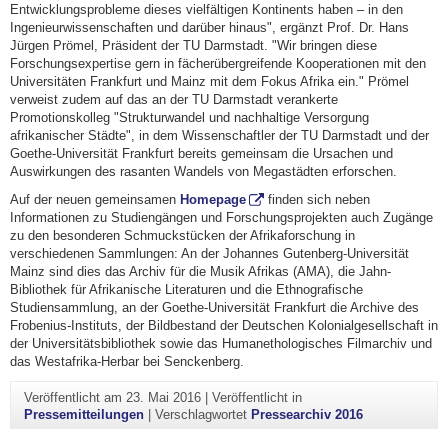
Entwicklungsprobleme dieses vielfältigen Kontinents haben – in den
Ingenieurwissenschaften und darüber hinaus", ergänzt Prof. Dr. Hans
Jürgen Prömel, Präsident der TU Darmstadt. "Wir bringen diese
Forschungsexpertise gern in fächerübergreifende Kooperationen mit den
Universitäten Frankfurt und Mainz mit dem Fokus Afrika ein." Prömel
verweist zudem auf das an der TU Darmstadt verankerte
Promotionskolleg "Strukturwandel und nachhaltige Versorgung
afrikanischer Städte", in dem Wissenschaftler der TU Darmstadt und der
Goethe-Universität Frankfurt bereits gemeinsam die Ursachen und
Auswirkungen des rasanten Wandels von Megastädten erforschen.
Auf der neuen gemeinsamen
Homepage
finden sich neben
Informationen zu Studiengängen und Forschungsprojekten auch Zugänge
zu den besonderen Schmuckstücken der Afrikaforschung in
verschiedenen Sammlungen: An der Johannes Gutenberg-Universität
Mainz sind dies das Archiv für die Musik Afrikas (AMA), die Jahn-
Bibliothek für Afrikanische Literaturen und die Ethnografische
Studiensammlung, an der Goethe-Universität Frankfurt die Archive des
Frobenius-Instituts, der Bildbestand der Deutschen Kolonialgesellschaft in
der Universitätsbibliothek sowie das Humanethologisches Filmarchiv und
das Westafrika-Herbar bei Senckenberg.
Veröffentlicht am
23. Mai 2016
|
Veröffentlicht in
Pressemitteilungen
|
Verschlagwortet
Pressearchiv 2016