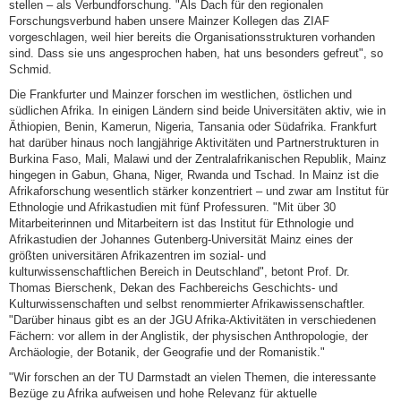
stellen – als Verbundforschung. "Als Dach für den regionalen
Forschungsverbund haben unsere Mainzer Kollegen das ZIAF
vorgeschlagen, weil hier bereits die Organisationsstrukturen vorhanden
sind. Dass sie uns angesprochen haben, hat uns besonders gefreut", so
Schmid.
Die Frankfurter und Mainzer forschen im westlichen, östlichen und
südlichen Afrika. In einigen Ländern sind beide Universitäten aktiv, wie in
Äthiopien, Benin, Kamerun, Nigeria, Tansania oder Südafrika. Frankfurt
hat darüber hinaus noch langjährige Aktivitäten und Partnerstrukturen in
Burkina Faso, Mali, Malawi und der Zentralafrikanischen Republik, Mainz
hingegen in Gabun, Ghana, Niger, Rwanda und Tschad. In Mainz ist die
Afrikaforschung wesentlich stärker konzentriert – und zwar am Institut für
Ethnologie und Afrikastudien mit fünf Professuren. "Mit über 30
Mitarbeiterinnen und Mitarbeitern ist das Institut für Ethnologie und
Afrikastudien der Johannes Gutenberg-Universität Mainz eines der
größten universitären Afrikazentren im sozial- und
kulturwissenschaftlichen Bereich in Deutschland", betont Prof. Dr.
Thomas Bierschenk, Dekan des Fachbereichs Geschichts- und
Kulturwissenschaften und selbst renommierter Afrikawissenschaftler.
"Darüber hinaus gibt es an der JGU Afrika-Aktivitäten in verschiedenen
Fächern: vor allem in der Anglistik, der physischen Anthropologie, der
Archäologie, der Botanik, der Geografie und der Romanistik."
"Wir forschen an der TU Darmstadt an vielen Themen, die interessante
Bezüge zu Afrika aufweisen und hohe Relevanz für aktuelle