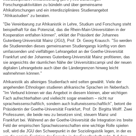
Forschungsaktivitäten zu bündeln und über gemeinsame
Afrikaforschungen und ein interdisziplinäres Studienangebot
"Afrikastudien" zu beraten.
"Die Vereinbarung zur Afrikanistik in Lehre, Studium und Forschung steht
beispielhaft für das Potenzial, das die Rhein-Main-Universitäten in der
Kooperation entfalten können", erklärt der Präsident der Johannes
Gutenberg-Universität Mainz (JGU), Prof. Dr. Georg Krausch. "So werden
die Studierenden dieses gemeinsamen Studiengangs künftig von dem
umfassenden und vielfältigen Lehrangebot an der Goethe-Universität
Frankfurt und der Johannes Gutenberg-Universität Mainz profitieren, das
sie angesichts der räumlichen Nähe der Universitätscampi und der neuen
digitalen Lehrangebote auch über die Ländergrenzen hinweg leicht
wahrnehmen können."
Afrikanistik als alleiniges Studienfach wird selten gewählt. Viele der
angehenden Ethnologen studieren afrikanische Sprachen im Nebenfach.
"Im Verbund können wir das Angebot in diesem kleinen, aber wichtigen
Fach aufrechterhalten und vielleicht sogar erweitern – nicht nur
sprachwissenschaftlich, sondern auch kulturwissenschaftlich", betont die
Präsidentin der Goethe-Universität Frankfurt, Prof. Dr. Birgitta Wolff. Zwei
Professuren, die beide neu zu besetzen sind, steuern Mainz und
Frankfurt bei. Während an der Goethe-Universität die Integration ins breite
Feld der empirischen Sprachwissenschaften eine wichtige Rolle spielen
soll, wird die JGU den Schwerpunkt in der Soziolinguistik legen, in der es