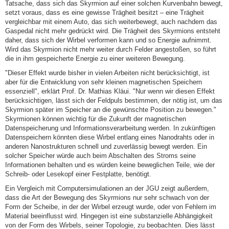
Tatsache, dass sich das Skyrmion auf einer solchen Kurvenbahn bewegt,
setzt voraus, dass es eine gewisse Trägheit besitzt – eine Trägheit
vergleichbar mit einem Auto, das sich weiterbewegt, auch nachdem das
Gaspedal nicht mehr gedrückt wird. Die Trägheit des Skyrmions entsteht
daher, dass sich der Wirbel verformen kann und so Energie aufnimmt.
Wird das Skyrmion nicht mehr weiter durch Felder angestoßen, so führt
die in ihm gespeicherte Energie zu einer weiteren Bewegung.
"Dieser Effekt wurde bisher in vielen Arbeiten nicht berücksichtigt, ist
aber für die Entwicklung von sehr kleinen magnetischen Speichern
essenziell", erklärt Prof. Dr. Mathias Kläui. "Nur wenn wir diesen Effekt
berücksichtigen, lässt sich der Feldpuls bestimmen, der nötig ist, um das
Skyrmion später im Speicher an die gewünschte Position zu bewegen."
Skyrmionen können wichtig für die Zukunft der magnetischen
Datenspeicherung und Informationsverarbeitung werden. In zukünftigen
Datenspeichern könnten diese Wirbel entlang eines Nanodrahts oder in
anderen Nanostrukturen schnell und zuverlässig bewegt werden. Ein
solcher Speicher würde auch beim Abschalten des Stroms seine
Informationen behalten und es würden keine beweglichen Teile, wie der
Schreib- oder Lesekopf einer Festplatte, benötigt.
Ein Vergleich mit Computersimulationen an der JGU zeigt außerdem,
dass die Art der Bewegung des Skyrmions nur sehr schwach von der
Form der Scheibe, in der der Wirbel erzeugt wurde, oder von Fehlern im
Material beeinflusst wird. Hingegen ist eine substanzielle Abhängigkeit
von der Form des Wirbels, seiner Topologie, zu beobachten. Dies lässt