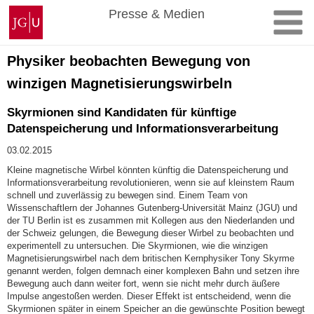
Zum
Johannes
Presse & Medien
Inhalt
Gutenberg-
springen
Universität
Mainz
Physiker beobachten Bewegung von
winzigen Magnetisierungswirbeln
Skyrmionen sind Kandidaten für künftige
Datenspeicherung und Informationsverarbeitung
03.02.2015
Kleine magnetische Wirbel könnten künftig die Datenspeicherung und
Informationsverarbeitung revolutionieren, wenn sie auf kleinstem Raum
schnell und zuverlässig zu bewegen sind. Einem Team von
Wissenschaftlern der Johannes Gutenberg-Universität Mainz (JGU) und
der TU Berlin ist es zusammen mit Kollegen aus den Niederlanden und
der Schweiz gelungen, die Bewegung dieser Wirbel zu beobachten und
experimentell zu untersuchen. Die Skyrmionen, wie die winzigen
Magnetisierungswirbel nach dem britischen Kernphysiker Tony Skyrme
genannt werden, folgen demnach einer komplexen Bahn und setzen ihre
Bewegung auch dann weiter fort, wenn sie nicht mehr durch äußere
Impulse angestoßen werden. Dieser Effekt ist entscheidend, wenn die
Skyrmionen später in einem Speicher an die gewünschte Position bewegt