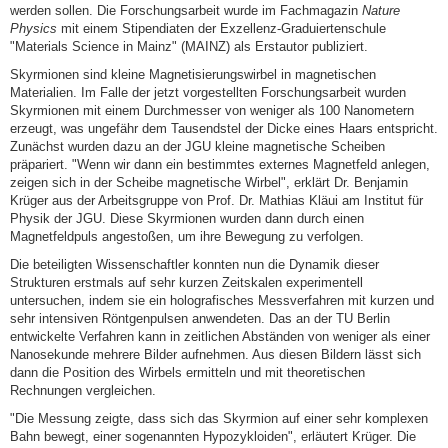
werden sollen. Die Forschungsarbeit wurde im Fachmagazin
Nature
Physics
mit einem Stipendiaten der Exzellenz-Graduiertenschule
"Materials Science in Mainz" (MAINZ) als Erstautor publiziert.
Skyrmionen sind kleine Magnetisierungswirbel in magnetischen
Materialien. Im Falle der jetzt vorgestellten Forschungsarbeit wurden
Skyrmionen mit einem Durchmesser von weniger als 100 Nanometern
erzeugt, was ungefähr dem Tausendstel der Dicke eines Haars entspricht.
Zunächst wurden dazu an der JGU kleine magnetische Scheiben
präpariert. "Wenn wir dann ein bestimmtes externes Magnetfeld anlegen,
zeigen sich in der Scheibe magnetische Wirbel", erklärt Dr. Benjamin
Krüger aus der Arbeitsgruppe von Prof. Dr. Mathias Kläui am Institut für
Physik der JGU. Diese Skyrmionen wurden dann durch einen
Magnetfeldpuls angestoßen, um ihre Bewegung zu verfolgen.
Die beteiligten Wissenschaftler konnten nun die Dynamik dieser
Strukturen erstmals auf sehr kurzen Zeitskalen experimentell
untersuchen, indem sie ein holografisches Messverfahren mit kurzen und
sehr intensiven Röntgenpulsen anwendeten. Das an der TU Berlin
entwickelte Verfahren kann in zeitlichen Abständen von weniger als einer
Nanosekunde mehrere Bilder aufnehmen. Aus diesen Bildern lässt sich
dann die Position des Wirbels ermitteln und mit theoretischen
Rechnungen vergleichen.
"Die Messung zeigte, dass sich das Skyrmion auf einer sehr komplexen
Bahn bewegt, einer sogenannten Hypozykloiden", erläutert Krüger. Die