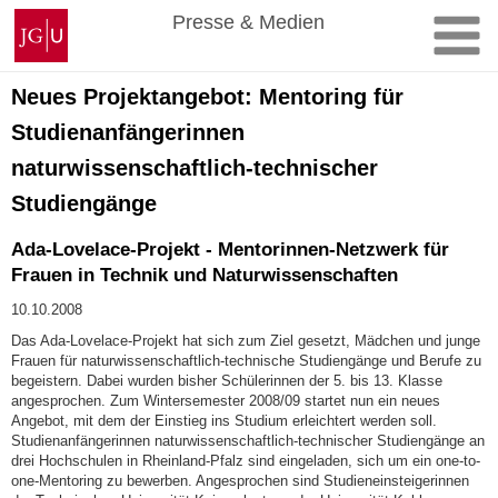
Zum
Johannes
Presse & Medien
Inhalt
Gutenberg-
springen
Universität
Mainz
Neues Projektangebot: Mentoring für
Studienanfängerinnen
naturwissenschaftlich-technischer
Studiengänge
Ada-Lovelace-Projekt - Mentorinnen-Netzwerk für
Frauen in Technik und Naturwissenschaften
10.10.2008
Das Ada-Lovelace-Projekt hat sich zum Ziel gesetzt, Mädchen und junge
Frauen für naturwissenschaftlich-technische Studiengänge und Berufe zu
begeistern. Dabei wurden bisher Schülerinnen der 5. bis 13. Klasse
angesprochen. Zum Wintersemester 2008/09 startet nun ein neues
Angebot, mit dem der Einstieg ins Studium erleichtert werden soll.
Studienanfängerinnen naturwissenschaftlich-technischer Studiengänge an
drei Hochschulen in Rheinland-Pfalz sind eingeladen, sich um ein one-to-
one-Mentoring zu bewerben. Angesprochen sind Studieneinsteigerinnen