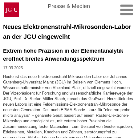
Zum
Johannes
Presse & Medien
Inhalt
Gutenberg-
springen
Universität
Mainz
Neues Elektronenstrahl-Mikrosonden-Labor
an der JGU eingeweiht
Extrem hohe Präzision in der Elementanalytik
eröffnet breites Anwendungsspektrum
17.03.2026
Heute ist das neue Elektronenstrahl-Mikrosonden-Labor der Johannes
Gutenberg-Universität Mainz (JGU) im Beisein von Clemens Hoch,
Wissenschaftsminister von Rheinland-Pfalz, offiziell eingeweiht worden.
Der Vizepräsident für Forschung und wissenschaftliche Karrierewege der
JGU, Prof. Dr. Stefan Müller-Stach, sprach das Grußwort. Herzstück des
neuen Labors ist eine Feldemissions-Elektronenstrahl-Mikrosonde der
neuesten Generation. Das auch EPMA-Sonde - kurz für "electron probe
micro analysis" – genannte Gerät basiert auf einem Raster-Elektronen-
Mikroskop und ermöglicht es, mit extrem hoher Präzision die
Zusammensetzung fester Materialien, zum Beispiel von Gesteinsproben,
Edelsteinen, Metallen, Knochen und Zähnen, zerstörungsfrei zu
untersuchen. Mit ihm können bereits winzige Materialmengen, von