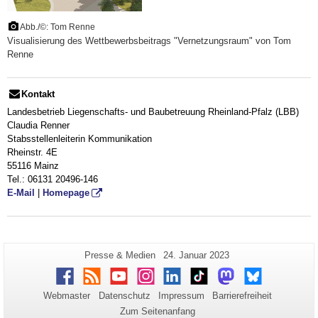
Abb./©: Tom Renne
Visualisierung des Wettbewerbsbeitrags "Vernetzungsraum" von Tom
Renne
Kontakt
Landesbetrieb Liegenschafts- und Baubetreuung Rheinland-Pfalz (LBB)
Claudia Renner
Stabsstellenleiterin Kommunikation
Rheinstr. 4E
55116 Mainz
Tel.: 06131 20496-146
E-Mail
|
Homepage
Zusätzliche
Seiten-
Letzte
Presse & Medien
24. Januar 2023
Name:
Aktualisierung:
Informationen
Facebook
RSS
Youtube
Instagram
LinkedIn
TikTok
Mastodon
Bluesky
zu
Webmaster
Datenschutz
Impressum
Barrierefreiheit
dieser
Zum Seitenanfang
Seite