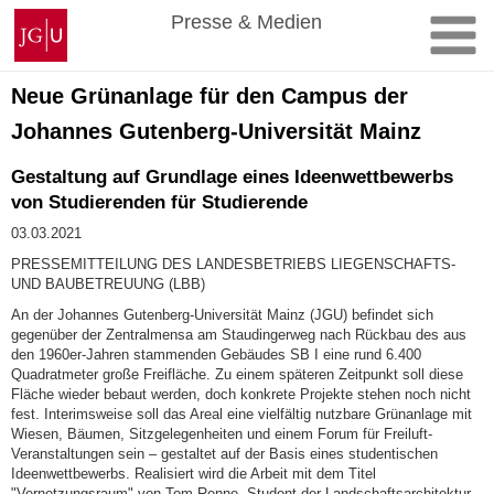
Zum
Johannes
Presse & Medien
Inhalt
Gutenberg-
springen
Universität
Mainz
Neue Grünanlage für den Campus der
Johannes Gutenberg-Universität Mainz
Gestaltung auf Grundlage eines Ideenwettbewerbs
von Studierenden für Studierende
03.03.2021
PRESSEMITTEILUNG DES LANDESBETRIEBS LIEGENSCHAFTS-
UND BAUBETREUUNG (LBB)
An der Johannes Gutenberg-Universität Mainz (JGU) befindet sich
gegenüber der Zentralmensa am Staudingerweg nach Rückbau des aus
den 1960er-Jahren stammenden Gebäudes SB I eine rund 6.400
Quadratmeter große Freifläche. Zu einem späteren Zeitpunkt soll diese
Fläche wieder bebaut werden, doch konkrete Projekte stehen noch nicht
fest. Interimsweise soll das Areal eine vielfältig nutzbare Grünanlage mit
Wiesen, Bäumen, Sitzgelegenheiten und einem Forum für Freiluft-
Veranstaltungen sein – gestaltet auf der Basis eines studentischen
Ideenwettbewerbs. Realisiert wird die Arbeit mit dem Titel
"Vernetzungsraum" von Tom Renne, Student der Landschaftsarchitektur