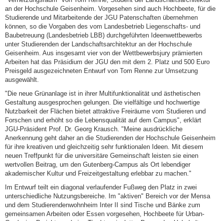
an der Hochschule Geisenheim. Vorgesehen sind auch Hochbeete, für die
Studierende und Mitarbeitende der JGU Patenschaften übernehmen
können, so die Vorgaben des vom Landesbetrieb Liegenschafts- und
Baubetreuung (Landesbetrieb LBB) durchgeführten Ideenwettbewerbs
unter Studierenden der Landschaftsarchitektur an der Hochschule
Geisenheim. Aus insgesamt vier von der Wettbewerbsjury prämierten
Arbeiten hat das Präsidium der JGU den mit dem 2. Platz und 500 Euro
Preisgeld ausgezeichneten Entwurf von Tom Renne zur Umsetzung
ausgewählt.
"Die neue Grünanlage ist in ihrer Multifunktionalität und ästhetischen
Gestaltung ausgesprochen gelungen. Die vielfältige und hochwertige
Nutzbarkeit der Flächen bietet attraktive Freiräume vom Studieren und
Forschen und erhöht so die Lebensqualität auf dem Campus", erklärt
JGU-Präsident Prof. Dr. Georg Krausch. "Meine ausdrückliche
Anerkennung geht daher an die Studierenden der Hochschule Geisenheim
für ihre kreativen und gleichzeitig sehr funktionalen Ideen. Mit diesem
neuen Treffpunkt für die universitäre Gemeinschaft leisten sie einen
wertvollen Beitrag, um den Gutenberg-Campus als Ort lebendiger
akademischer Kultur und Freizeitgestaltung erlebbar zu machen."
Im Entwurf teilt ein diagonal verlaufender Fußweg den Platz in zwei
unterschiedliche Nutzungsbereiche. Im "aktiven" Bereich vor der Mensa
und dem Studierendenwohnheim Inter II sind Tische und Bänke zum
gemeinsamen Arbeiten oder Essen vorgesehen, Hochbeete für Urban-