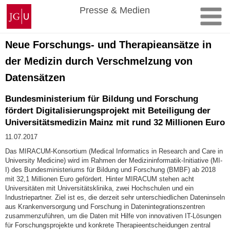
Zum
Johannes
Presse & Medien
Inhalt
Gutenberg-
springen
Universität
Mainz
Neue Forschungs- und Therapieansätze in
der Medizin durch Verschmelzung von
Datensätzen
Bundesministerium für Bildung und Forschung
fördert Digitalisierungsprojekt mit Beteiligung der
Universitätsmedizin Mainz mit rund 32 Millionen Euro
11.07.2017
Das MIRACUM-Konsortium (Medical Informatics in Research and Care in
University Medicine) wird im Rahmen der Medizininformatik-Initiative (MI-
I) des Bundesministeriums für Bildung und Forschung (BMBF) ab 2018
mit 32,1 Millionen Euro gefördert. Hinter MIRACUM stehen acht
Universitäten mit Universitätsklinika, zwei Hochschulen und ein
Industriepartner. Ziel ist es, die derzeit sehr unterschiedlichen Dateninseln
aus Krankenversorgung und Forschung in Datenintegrationszentren
zusammenzuführen, um die Daten mit Hilfe von innovativen IT-Lösungen
für Forschungsprojekte und konkrete Therapieentscheidungen zentral