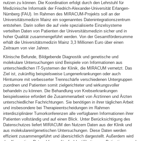
nutzen zu können. Die Koordination erfolgt durch den Lehrstuhl für
Medizinische Informatik der Friedrich-Alexander-Universität Erlangen-
Nürnberg (FAU). Im Rahmen des MIRACUM-Projekts soll an der
Universitätsmedizin Mainz ein sogenanntes Datenintegrationszentrum
entstehen. Darin sollen die auf viele spezialisierte Einzelsysteme
verteilten Daten von Patienten der Universitätsmedizin sicher und in
hoher Qualität zusammengeführt werden. Von der Gesamtfördersumme
erhält die Universitätsmedizin Mainz 3,3 Millionen Euro über einen
Zeitraum von vier Jahren.
Klinische Befunde, Bildgebende Diagnostik und genetische und
molekulare Untersuchungen sind Beispiele von Informationen aus
unterschiedlichen IT-Systemen der Klinik, die MIRACUM vernetzt. Das
Ziel ist, zukünftig beispielsweise Lungenerkrankungen oder auch
Hirntumore mit verbesserter Trennschärfe verschiedenen Untergruppen
zuordnen und Patienten somit zielgerichteter und wirkungsvoller
behandeln zu können. Die Behandlung von Krebserkrankungen
beispielsweise erfordert die Zusammenarbeit von Ärztinnen und Ärzten
unterschiedlicher Fachrichtungen. Sie benötigen in ihrer täglichen Arbeit
und insbesondere bei Therapieentscheidungen im Rahmen
interdisziplinärer Tumorkonferenzen alle verfügbaren Informationen ihrer
Patienten vollständig und auf einen Blick. Unter Berücksichtigung des
Datenschutzes liefert MIRACUM den Nutzern Daten aus der Klinik und
aus molekularen/genetischen Untersuchungen. Diese Daten werden
effizient zusammengeführt und übersichtlich dargestellt. Außerdem wird