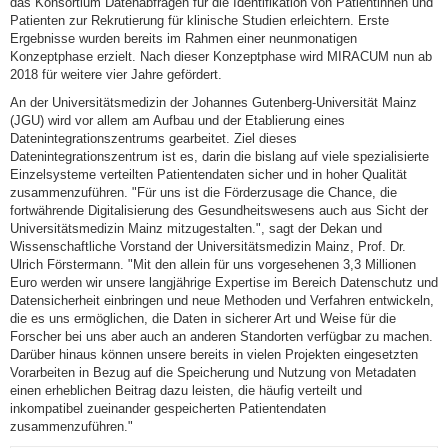
das Konsortium Datenabfragen für die Identifikation von Patientinnen und
Patienten zur Rekrutierung für klinische Studien erleichtern. Erste
Ergebnisse wurden bereits im Rahmen einer neunmonatigen
Konzeptphase erzielt. Nach dieser Konzeptphase wird MIRACUM nun ab
2018 für weitere vier Jahre gefördert.
An der Universitätsmedizin der Johannes Gutenberg-Universität Mainz
(JGU) wird vor allem am Aufbau und der Etablierung eines
Datenintegrationszentrums gearbeitet. Ziel dieses
Datenintegrationszentrum ist es, darin die bislang auf viele spezialisierte
Einzelsysteme verteilten Patientendaten sicher und in hoher Qualität
zusammenzuführen. "Für uns ist die Förderzusage die Chance, die
fortwährende Digitalisierung des Gesundheitswesens auch aus Sicht der
Universitätsmedizin Mainz mitzugestalten.", sagt der Dekan und
Wissenschaftliche Vorstand der Universitätsmedizin Mainz, Prof. Dr.
Ulrich Förstermann. "Mit den allein für uns vorgesehenen 3,3 Millionen
Euro werden wir unsere langjährige Expertise im Bereich Datenschutz und
Datensicherheit einbringen und neue Methoden und Verfahren entwickeln,
die es uns ermöglichen, die Daten in sicherer Art und Weise für die
Forscher bei uns aber auch an anderen Standorten verfügbar zu machen.
Darüber hinaus können unsere bereits in vielen Projekten eingesetzten
Vorarbeiten in Bezug auf die Speicherung und Nutzung von Metadaten
einen erheblichen Beitrag dazu leisten, die häufig verteilt und
inkompatibel zueinander gespeicherten Patientendaten
zusammenzuführen."