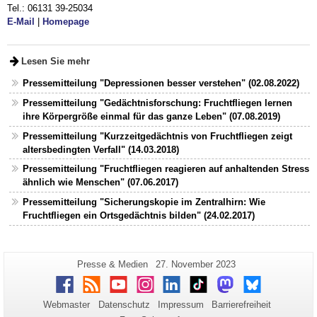
Tel.: 06131 39-25034
E-Mail
|
Homepage
Lesen Sie mehr
Pressemitteilung "Depressionen besser verstehen" (02.08.2022)
Pressemitteilung "Gedächtnisforschung: Fruchtfliegen lernen
ihre Körpergröße einmal für das ganze Leben" (07.08.2019)
Pressemitteilung "Kurzzeitgedächtnis von Fruchtfliegen zeigt
altersbedingten Verfall" (14.03.2018)
Pressemitteilung "Fruchtfliegen reagieren auf anhaltenden Stress
ähnlich wie Menschen" (07.06.2017)
Pressemitteilung "Sicherungskopie im Zentralhirn: Wie
Fruchtfliegen ein Ortsgedächtnis bilden" (24.02.2017)
Zusätzliche
Seiten-
Letzte
Presse & Medien
27. November 2023
Name:
Aktualisierung:
Informationen
Facebook
RSS
Youtube
Instagram
LinkedIn
TikTok
Mastodon
Bluesky
zu
Webmaster
Datenschutz
Impressum
Barrierefreiheit
dieser