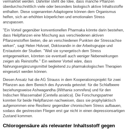
vermarktet werden. Dahinter steht die Idee, dass manche Pflanzen
überdurchschnittlich viele oder besonders biologisch aktive Inhaltsstoffe
enthalten. Diese sogenannten Adaptogene können dem Organismus
helfen, sich an erhöhten körperlichen und emotionalen Stress
anzupassen.
"Ein Vorteil gegenüber konventionellen Pharmaka könnte darin bestehen,
dass Heilpflanzen eine Mischung aus verschiedenen aktiven
Pflanzenstoffen bieten, die an verschiedenen Punkten der Stressachse
wirken", sagt Helen Holvoet, Doktorandin in der Arbeitsgruppe und
Erstautorin der Studien. "Weil sie synergetisch dem Stress
entgegenwirken, könnten sie eventuell auch weniger Nebenwirkungen
zeigen als Reinstoffe." Ein weiterer Vorteil wäre, dass
Nahrungsergänzungsmittel begleitend zu pharmakologischen Therapien
eingesetzt werden können.
Diesen Ansatz hat die AG Strauss in dem Kooperationsprojekt für zwei
Pflanzen aus dem Bereich des Ayurveda getestet: für die Schlafbeere
beziehungsweise Ashwagandha (
Withania somnifera
) und für den
Indischen Wassernabel (
Centella asiatica
). Die Forschungspartner
konnten für beide Heilpflanzen nachweisen, dass sie prophylaktisch
aufgenommen eine Resilienz gegenüber chronischem Stress aufbauen,
sodass die gestressten Fliegen erst gar nicht in einen depressionsartigen
Zustand kommen.
Chlorogensäure als relevanter Inhaltsstoff gegen