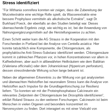
Stress identifiziert
"Für
Withania somnifera
konnten wir zeigen, dass die Zubereitung der
Wurzelextrakte eine wichtige Rolle spielt, da Wasserextrakte eine
bessere Prophylaxe vermitteln als alkoholische Extrakte", sagt Dr.
Burkhard Poeck, der ebenfalls an den Studien beteiligt war. Dieses
überraschende Ergebnis zeigt, wie wichtig es ist, bei der Anwendung von
Nahrungsergänzungsmitteln auf die Herstellungsweise zu achten.
Einen Schritt weiter kam die AG Strauss in der Kooperation mit den
Forschenden in Portland bei der Analyse von
Centella asiatica
: Hier
konnte tatsächlich eine Komponente, die Chlorogensäure, als
prophylaktische Anti-Stress-Substanz identifiziert werden. Chlorogensäure
kommt in zahlreichen Pflanzen vor, in hohen Konzentrationen vor allem in
Kaffeebohnen, aber auch in altbewährten Heilkräutern wie dem Baldrian
(
Valeriana officinalis
) oder dem Johanniskraut (
Hypericum perforatum
),
dessen stresslindernde Wirkung schon lange bekannt ist.
Neben der allgemeinen Erkenntnis zu der Wirkung von gut analysierten
und überwachten Heilstoffen bei neuronalem Stress kann die Analyse von
Heilstoffen auch Impulse für die Grundlagenforschung zur Resilienz
liefern. "So konnten wir mit der Proteinphosphatase Calcineurin ein
relevantes Zielprotein der Chlorogensäure bei
Drosophila
identifizieren“,
erklärt Roland Strauss zu den weiteren Forschungen. Calcineurin ist beim
Menschen in vielen Organen und besonders konzentriert im
Nervensystem zu finden. Dort interagiert es mit einer Vielzahl von