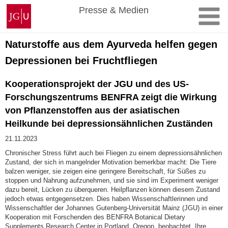
Zum
Johannes
Presse & Medien
Inhalt
Gutenberg-
springen
Universität
Mainz
Naturstoffe aus dem Ayurveda helfen gegen
Depressionen bei Fruchtfliegen
Kooperationsprojekt der JGU und des US-
Forschungszentrums BENFRA zeigt die Wirkung
von Pflanzenstoffen aus der asiatischen
Heilkunde bei depressionsähnlichen Zuständen
21.11.2023
Chronischer Stress führt auch bei Fliegen zu einem depressionsähnlichen
Zustand, der sich in mangelnder Motivation bemerkbar macht: Die Tiere
balzen weniger, sie zeigen eine geringere Bereitschaft, für Süßes zu
stoppen und Nahrung aufzunehmen, und sie sind im Experiment weniger
dazu bereit, Lücken zu überqueren. Heilpflanzen können diesem Zustand
jedoch etwas entgegensetzen. Dies haben Wissenschaftlerinnen und
Wissenschaftler der Johannes Gutenberg-Universität Mainz (JGU) in einer
Kooperation mit Forschenden des BENFRA Botanical Dietary
Supplements Research Center in Portland, Oregon, beobachtet. Ihre