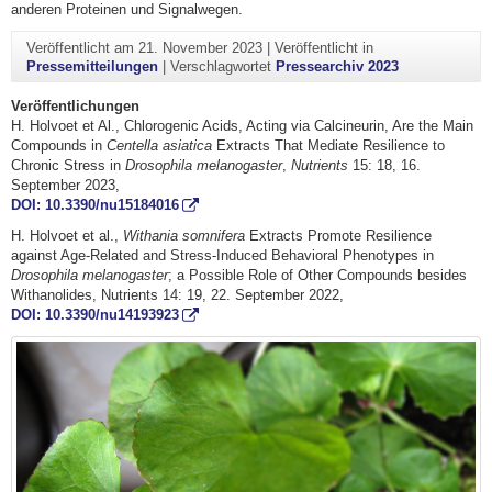
anderen Proteinen und Signalwegen.
Veröffentlicht am
21. November 2023
|
Veröffentlicht in
Pressemitteilungen
|
Verschlagwortet
Pressearchiv 2023
Veröffentlichungen
H. Holvoet et Al., Chlorogenic Acids, Acting via Calcineurin, Are the Main
Compounds in
Centella asiatica
Extracts That Mediate Resilience to
Chronic Stress in
Drosophila melanogaster
,
Nutrients
15: 18, 16.
September 2023,
DOI: 10.3390/nu15184016
H. Holvoet et al.,
Withania somnifera
Extracts Promote Resilience
against Age-Related and Stress-Induced Behavioral Phenotypes in
Drosophila melanogaster
; a Possible Role of Other Compounds besides
Withanolides, Nutrients 14: 19, 22. September 2022,
DOI: 10.3390/nu14193923