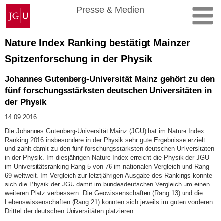
Zum
Johannes
Presse & Medien
Inhalt
Gutenberg-
springen
Universität
Mainz
Nature Index Ranking bestätigt Mainzer
Spitzenforschung in der Physik
Johannes Gutenberg-Universität Mainz gehört zu den
fünf forschungsstärksten deutschen Universitäten in
der Physik
14.09.2016
Die Johannes Gutenberg-Universität Mainz (JGU) hat im Nature Index
Ranking 2016 insbesondere in der Physik sehr gute Ergebnisse erzielt
und zählt damit zu den fünf forschungsstärksten deutschen Universitäten
in der Physik. Im diesjährigen Nature Index erreicht die Physik der JGU
im Universitätsranking Rang 5 von 76 im nationalen Vergleich und Rang
69 weltweit. Im Vergleich zur letztjährigen Ausgabe des Rankings konnte
sich die Physik der JGU damit im bundesdeutschen Vergleich um einen
weiteren Platz verbessern. Die Geowissenschaften (Rang 13) und die
Lebenswissenschaften (Rang 21) konnten sich jeweils im guten vorderen
Drittel der deutschen Universitäten platzieren.