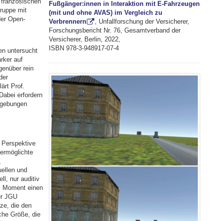
 französischen
Fußgänger:innen in Interaktion mit E-Fahrzeugen
ruppe mit
(mit und ohne AVAS) im Vergleich zu
der Open-
Verbrennern
, Unfallforschung der Versicherer,
Forschungsbericht Nr. 76, Gesamtverband der
Versicherer, Berlin, 2022,
ISBN 978-3-948917-07-4
en untersucht
rker auf
enüber rein
der
ärt Prof.
Dabei erfordern
Umgebungen
r Perspektive
 ermöglichte
,
uellen und
l, nur auditiv
em Moment einen
er JGU
ize, die den
che Größe, die