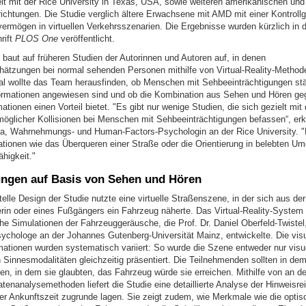
 mit der Rice University in Texas, USA, sowie weiteren amerikanischen und
ichtungen. Die Studie verglich ältere Erwachsene mit AMD mit einer Kontrollg
rmögen in virtuellen Verkehrsszenarien. Die Ergebnisse wurden kürzlich in 
rift
PLOS One
veröffentlicht.
 baut auf früheren Studien der Autorinnen und Autoren auf, in denen
hätzungen bei normal sehenden Personen mithilfe von Virtual-Reality-Method
l wollte das Team herausfinden, ob Menschen mit Sehbeeinträchtigungen stä
ormationen angewiesen sind und ob die Kombination aus Sehen und Hören geg
mationen einen Vorteil bietet. "Es gibt nur wenige Studien, die sich gezielt mit 
öglicher Kollisionen bei Menschen mit Sehbeeinträchtigungen befassen“, erkl
ia, Wahrnehmungs- und Human-Factors-Psychologin an der Rice University. "
tuationen wie das Überqueren einer Straße oder die Orientierung in belebten 
higkeit."
ngen auf Basis von Sehen und Hören
lle Design der Studie nutzte eine virtuelle Straßenszene, in der sich aus de
rin oder eines Fußgängers ein Fahrzeug näherte. Das Virtual-Reality-System
che Simulationen der Fahrzeuggeräusche, die Prof. Dr. Daniel Oberfeld-Twistel
ychologe an der Johannes Gutenberg-Universität Mainz, entwickelte. Die vis
mationen wurden systematisch variiert: So wurde die Szene entweder nur visuel
n Sinnesmodalitäten gleichzeitig präsentiert. Die Teilnehmenden sollten in d
en, in dem sie glaubten, das Fahrzeug würde sie erreichen. Mithilfe von an d
tenanalysemethoden liefert die Studie eine detaillierte Analyse der Hinweisre
r Ankunftszeit zugrunde lagen. Sie zeigt zudem, wie Merkmale wie die optis