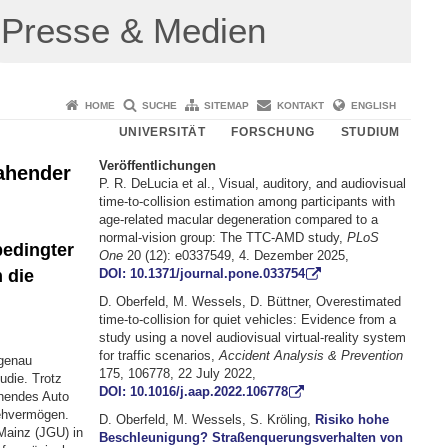
Presse & Medien
HOME
SUCHE
SITEMAP
KONTAKT
ENGLISH
UNIVERSITÄT
FORSCHUNG
STUDIUM
Veröffentlichungen
ahender
P. R. DeLucia et al., Visual, auditory, and audiovisual
time-to-collision estimation among participants with
age-related macular degeneration compared to a
normal-vision group: The TTC-AMD study,
PLoS
bedingter
One
20 (12): e0337549, 4. Dezember 2025,
DOI: 10.1371/journal.pone.033754
 die
D. Oberfeld, M. Wessels, D. Büttner, Overestimated
time-to-collision for quiet vehicles: Evidence from a
study using a novel audiovisual virtual-reality system
for traffic scenarios,
Accident Analysis & Prevention
genau
175, 106778, 22 July 2022,
udie. Trotz
DOI: 10.1016/j.aap.2022.106778
ahendes Auto
Sehvermögen.
D. Oberfeld, M. Wessels, S. Kröling,
Risiko hohe
Mainz (JGU) in
Beschleunigung? Straßenquerungsverhalten von