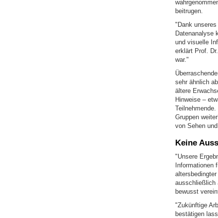
wahrgenommene
beitrugen.
"Dank unseres 
Datenanalyse k
und visuelle I
erklärt Prof. D
war."
Überraschender
sehr ähnlich a
ältere Erwachse
Hinweise – etw
Teilnehmende. 
Gruppen weiterh
von Sehen und 
Keine Auss
"Unsere Ergebn
Informationen f
altersbedingter
ausschließlich 
bewusst verein
"Zukünftige Ar
bestätigen las