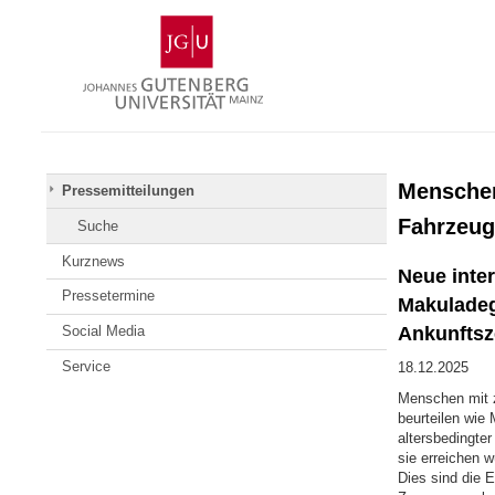
Zum
Johannes
Inhalt
Gutenberg-
springen
Universität
Mainz
Menschen
Pressemitteilungen
Fahrzeug
Suche
Kurznews
Neue inter
Pressetermine
Makuladeg
Ankunftsz
Social Media
Service
18.12.2025
Menschen mit 
beurteilen wie
altersbedingte
sie erreichen 
Dies sind die 