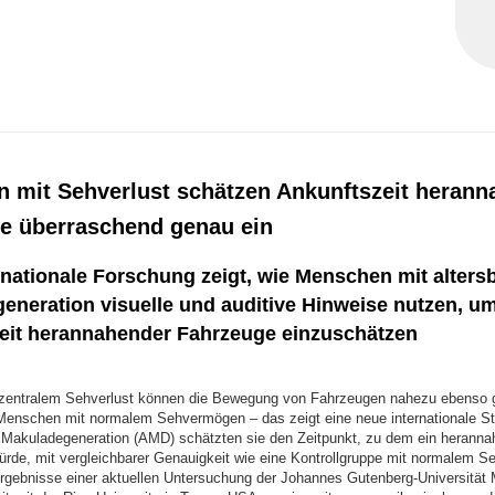
 mit Sehverlust schätzen Ankunftszeit herann
e überraschend genau ein
nationale Forschung zeigt, wie Menschen mit alters
eneration visuelle und auditive Hinweise nutzen, um
eit herannahender Fahrzeuge einzuschätzen
zentralem Sehverlust können die Bewegung von Fahrzeugen nahezu ebenso 
 Menschen mit normalem Sehvermögen – das zeigt eine neue internationale St
r Makuladegeneration (AMD) schätzten sie den Zeitpunkt, zu dem ein herann
würde, mit vergleichbarer Genauigkeit wie eine Kontrollgruppe mit normalem 
Ergebnisse einer aktuellen Untersuchung der Johannes Gutenberg-Universität 