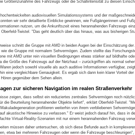
 Größenzunahme des Fahrzeugs oder die Schallintensität zu diesen Einsc
hochentwickelten audiovisuellen Simulationssystems und der maßgeschneid
onnten wir sehr detaillierte Einblicke gewinnen, wie Fußgängerinnen und Fuß
nformationen nutzen, um die Ankunftszeit eines herannahenden Fahrzeugs ein
r. Oberfeld-Twistel. "Das geht deutlich über das hinaus, was aus bisherigen S
weise schnitt die Gruppe mit AMD in beiden Augen bei der Einschätzung der 
b wie die Gruppe mit normalem Sehvermögen. Zudem stellte das Forschungst
ne mit AMD unter rein visuellen Bedingungen etwas stärker auf bildhafte oder
a die Größe des Fahrzeugs auf der Netzhaut – zurückgriffen als normal sehe
Waren jedoch sowohl visuelle als auch auditive Informationen verfügbar, zeig
in eine vergleichbare Genauigkeit. Es ergab sich dann kein klarer Vorteil de
Hören gegenüber dem Sehen allein.
agen zur sicheren Navigation im realen Straßenverkehr
isse zeigen, dass selbst ein reduziertes zentrales Sehvermögen noch nützli
ür die Beurteilung herannahender Objekte liefert", erklärt Oberfeld-Twistel. "
 Makuladegeneration profitieren weiterhin von ihrem verbliebenen Sehvermögen
auf akustische Hinweise zu verlassen." Er weist jedoch darauf hin, dass in de
fachte Virtual-Reality-Szenarien mit nur einem herannahenden Fahrzeug verw
beiten müssen daher untersuchen, ob sich diese Befunde auch in komplexe
sen, etwa bei mehreren Fahrzeugen oder wenn die Fahrzeuge beschleunigen",