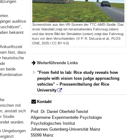
hätzungen
erten
gänger auditive
Screenshots aus den VR-Szenen der TTC-AMD-Studie: Das
zuschätzen",
erste Videobild zeigt ein herannahendes Fahrzeug (oben)
tudien bekannt
und das letzte Bild der Simulation (unten) zeigt das Fahrzeug
kurz vor dem Verschwinden. (© P. R. DeLucia et al., PLOS
ONE, 2025 / CC BY 4.0)
Ankunftszeit
eam fest, dass
 heuristische
Weiterführende Links
nde
ten beide
"From field to lab: Rice study reveals how
r Kombination
people with vision loss judge approaching
vehicles" – Pressemitteilung der Rice
University
che
Kontakt
Menschen mit
, anstatt sich
Prof. Dr. Daniel Oberfeld-Twistel
r Studie
Allgemeine Experimentelle Psychologie
endet wurden.
Psychologisches Institut
Johannes Gutenberg-Universität Mainz
ren Umgebungen
55099 Mainz
 ergänzt