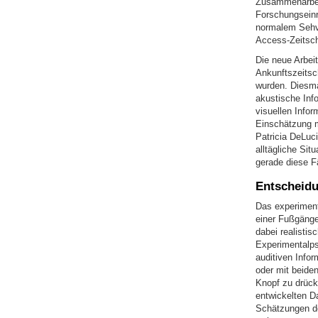
Zusammenarbeit
Forschungseinr
normalem Sehve
Access-Zeitsch
Die neue Arbeit
Ankunftszeitsc
wurden. Diesma
akustische Inf
visuellen Infor
Einschätzung m
Patricia DeLuc
alltägliche Si
gerade diese Fä
Entscheidu
Das experimente
einer Fußgänge
dabei realistis
Experimentalps
auditiven Infor
oder mit beide
Knopf zu drück
entwickelten Da
Schätzungen de