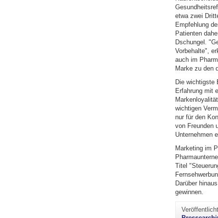
Gesundheitsref
etwa zwei Dritt
Empfehlung des
Patienten dahe
Dschungel. "G
Vorbehalte", er
auch im Pharma
Marke zu den d
Die wichtigste
Erfahrung mit
Markenloyalität
wichtigen Verm
nur für den Ko
von Freunden un
Unternehmen ei
Marketing im P
Pharmaunterne
Titel "Steueru
Fernsehwerbung 
Darüber hinaus
gewinnen.
Veröffentlic
Pressearchi