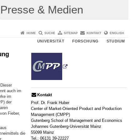
Presse & Medien
HOME
SUCHE
SITEMAP
KONTAKT
ENGLISH
UNIVERSITÄT
FORSCHUNG
STUDIUM
ung
 Dieser
nnt auch im
Kontakt
rke im
P) der
Prof. Dr. Frank Huber
aren
Center of Market-Oriented Product and Production
von Fieber,
Management (CMPP)
Gutenberg School of Management and Economics
Johannes Gutenberg-Universität Mainz
 aus
55099 Mainz
neimittels die
Tel.: 06131 39-22227
r