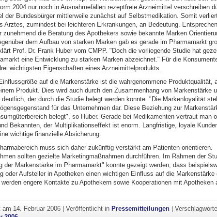
orm 2004 nur noch in Ausnahmefällen rezeptfreie Arzneimittel verschreiben dü
el der Bundesbürger mittlerweile zunächst auf Selbstmedikation. Somit verliert
 Arztes, zumindest bei leichteren Erkrankungen, an Bedeutung. Entspreche
r zunehmend die Beratung des Apothekers sowie bekannte Marken Orientier
egenüber dem Aufbau von starken Marken gab es gerade im Pharmamarkt gr
klärt Prof. Dr. Frank Huber vom CMPP. "Doch die vorliegende Studie hat gezei
markt eine Entwicklung zu starken Marken abzeichnet." Für die Konsumente
rei wichtigsten Eigenschaften eines Arzneimittelprodukts.
 Einflussgröße auf die Markenstärke ist die wahrgenommene Produktqualität, a
 einem Produkt. Dies wird auch durch den Zusammenhang von Markenstärke 
 deutlich, der durch die Studie belegt werden konnte. "Die Markenloyalität stel
ögensgegenstand für das Unternehmen dar. Diese Beziehung zur Markenstärk
nsumgüterbereich belegt", so Huber. Gerade bei Medikamenten vertraut man o
d Bekannten, der Multiplikationseffekt ist enorm. Langfristige, loyale Kunden
ne wichtige finanzielle Absicherung.
harmabereich muss sich daher zukünftig verstärkt am Patienten orientieren.
hmen sollten gezielte Marketingmaßnahmen durchführen. Im Rahmen der Stu
ng der Markenstärke im Pharmamarkt" konnte gezeigt werden, dass beispiels
oder Aufsteller in Apotheken einen wichtigen Einfluss auf die Markenstärke d
 werden engere Kontakte zu Apothekern sowie Kooperationen mit Apotheken
ht am
14. Februar 2006
|
Veröffentlicht in
Pressemitteilungen
|
Verschlagworte
v 2006