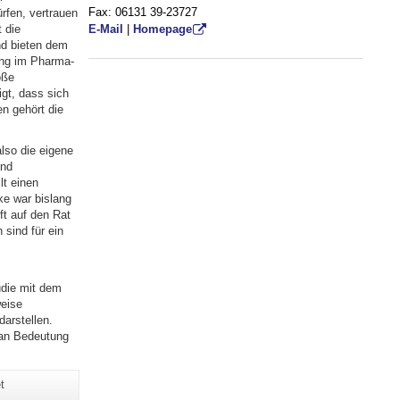
Fax: 06131 39-23727
rfen, vertrauen
E-Mail
|
Homepage
 die
nd bieten dem
ung im Pharma-
oße
gt, dass sich
n gehört die
lso die eigene
und
lt einen
e war bislang
ft auf den Rat
 sind für ein
die mit dem
weise
arstellen.
 an Bedeutung
t