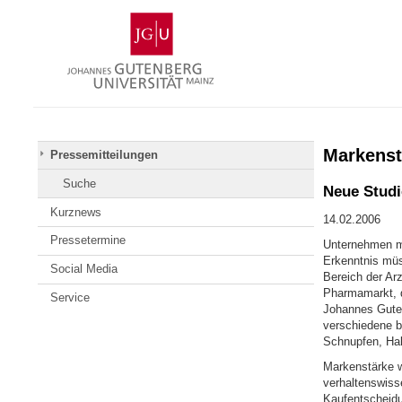
Zum
Johannes
Inhalt
Gutenberg-
springen
Universität
Mainz
Markenst
Pressemitteilungen
Suche
Neue Studi
Kurznews
14.02.2006
Pressetermine
Unternehmen mi
Erkenntnis mü
Social Media
Bereich der Ar
Pharmamarkt, d
Service
Johannes Guten
verschiedene b
Schnupfen, Hal
Markenstärke w
verhaltenswisse
Kaufentscheidu