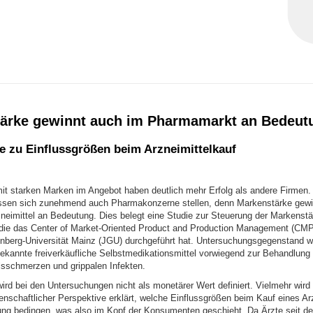
ärke gewinnt auch im Pharmamarkt an Bedeut
e zu Einflussgrößen beim Arzneimittelkauf
t starken Marken im Angebot haben deutlich mehr Erfolg als andere Firmen.
ssen sich zunehmend auch Pharmakonzerne stellen, denn Markenstärke gewi
zneimittel an Bedeutung. Dies belegt eine Studie zur Steuerung der Markenstä
ie das Center of Market-Oriented Product and Production Management (CMP
berg-Universität Mainz (JGU) durchgeführt hat. Untersuchungsgegenstand w
ekannte freiverkäufliche Selbstmedikationsmittel vorwiegend zur Behandlung 
sschmerzen und grippalen Infekten.
ird bei den Untersuchungen nicht als monetärer Wert definiert. Vielmehr wird
nschaftlicher Perspektive erklärt, welche Einflussgrößen beim Kauf eines Arz
ng bedingen, was also im Kopf der Konsumenten geschieht. Da Ärzte seit de