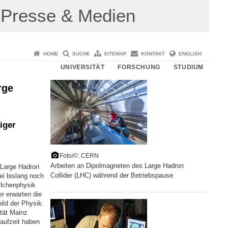
Presse & Medien
HOME
SUCHE
SITEMAP
KONTAKT
ENGLISH
UNIVERSITÄT
FORSCHUNG
STUDIUM
rge
iger
Foto/©: CERN
Arbeiten an Dipolmagneten des Large Hadron
 Large Hadron
Collider (LHC) während der Betriebspause
ei bislang noch
ilchenphysik
r erwarten die
ild der Physik.
tät Mainz
aufzeit haben