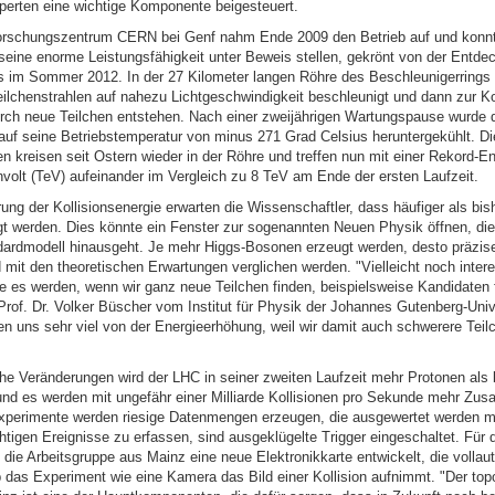
perten eine wichtige Komponente beigesteuert.
rschungszentrum CERN bei Genf nahm Ende 2009 den Betrieb auf und konnte
 seine enorme Leistungsfähigkeit unter Beweis stellen, gekrönt von der Entde
s im Sommer 2012. In der 27 Kilometer langen Röhre des Beschleunigerrings
ilchenstrahlen auf nahezu Lichtgeschwindigkeit beschleunigt und dann zur Ko
rch neue Teilchen entstehen. Nach einer zweijährigen Wartungspause wurde 
auf seine Betriebstemperatur von minus 271 Grad Celsius heruntergekühlt. Di
n kreisen seit Ostern wieder in der Röhre und treffen nun mit einer Rekord-E
nvolt (TeV) aufeinander im Vergleich zu 8 TeV am Ende der ersten Laufzeit.
ung der Kollisionsenergie erwarten die Wissenschaftler, dass häufiger als bis
gt werden. Dies könnte ein Fenster zur sogenannten Neuen Physik öffnen, die
ardmodell hinausgeht. Je mehr Higgs-Bosonen erzeugt werden, desto präzise
mit den theoretischen Erwartungen verglichen werden. "Vielleicht noch inter
te es werden, wenn wir ganz neue Teilchen finden, beispielsweise Kandidaten 
Prof. Dr. Volker Büscher vom Institut für Physik der Johannes Gutenberg-Univ
en uns sehr viel von der Energieerhöhung, weil wir damit auch schwerere Teil
he Veränderungen wird der LHC in seiner zweiten Laufzeit mehr Protonen als 
 und es werden mit ungefähr einer Milliarde Kollisionen pro Sekunde mehr Z
Experimente werden riesige Datenmengen erzeugen, die ausgewertet werden 
chtigen Ereignisse zu erfassen, sind ausgeklügelte Trigger eingeschaltet. Für
die Arbeitsgruppe aus Mainz eine neue Elektronikkarte entwickelt, die vollau
b das Experiment wie eine Kamera das Bild einer Kollision aufnimmt. "Der top