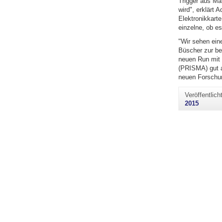
Trigger aus Mai
wird", erklärt 
Elektronikkarte
einzelne, ob es
"Wir sehen ein
Büscher zur be
neuen Run mit 
(PRISMA) gut a
neuen Forschun
Veröffentlic
2015