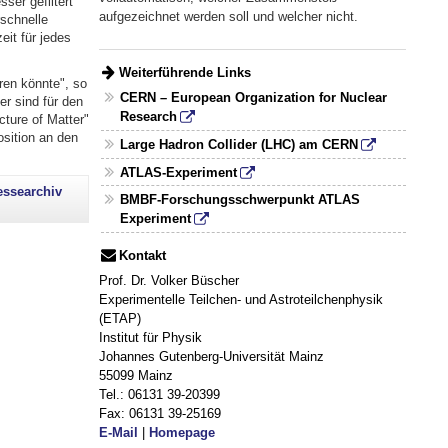
ser gefiltert
aufgezeichnet werden soll und welcher nicht.
rschnelle
eit für jedes
Weiterführende Links
ren könnte", so
CERN – European Organization for Nuclear
r sind für den
Research
ture of Matter"
sition an den
Large Hadron Collider (LHC) am CERN
ATLAS-Experiment
essearchiv
BMBF-Forschungsschwerpunkt ATLAS
Experiment
Kontakt
Prof. Dr. Volker Büscher
Experimentelle Teilchen- und Astroteilchenphysik
(ETAP)
Institut für Physik
Johannes Gutenberg-Universität Mainz
55099 Mainz
Tel.: 06131 39-20399
Fax: 06131 39-25169
E-Mail
|
Homepage