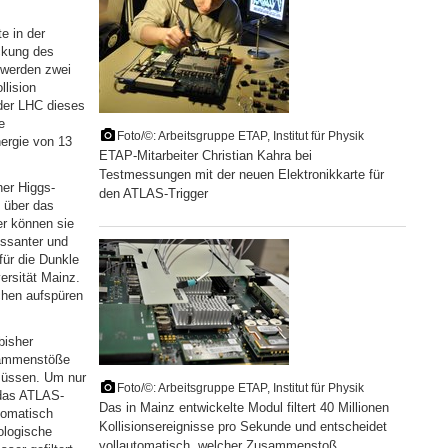
 in der
ckung des
 werden zwei
llision
der LHC dieses
e
Foto/©: Arbeitsgruppe ETAP, Institut für Physik
nergie von 13
ETAP-Mitarbeiter Christian Kahra bei
Testmessungen mit der neuen Elektronikkarte für
her Higgs-
den ATLAS-Trigger
 über das
r können sie
essanter und
für die Dunkle
ersität Mainz.
chen aufspüren
bisher
usammenstöße
müssen. Um nur
Foto/©: Arbeitsgruppe ETAP, Institut für Physik
 das ATLAS-
Das in Mainz entwickelte Modul filtert 40 Millionen
tomatisch
Kollisionsereignisse pro Sekunde und entscheidet
ologische
vollautomatisch, welcher Zusammenstoß