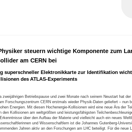
Physiker steuern wichtige Komponente zum La
ollider am CERN bei
 superschneller Elektronikkarte zur Identifikation wicht
llisionen des ATLAS-Experiments
a zweijährigen Betriebspause und zwei Monate nach seinem Neustart hat der
 am Forschungszentrum CERN erstmals wieder Physik-Daten geliefert – nun b
hohen Energien. Mit diesen Hochenergie-Kollisionen wird eine neue Ära der Te
n den Kollisionen am weltgrößten und leistungsfähigsten Teilchenbeschleunige
Erkenntnisse über den Aufbau der Materie und vielleicht auch ein neues Weltb
ssenschaftlerinnen und Wissenschaftlern ist die Johannes Gutenberg-Universi
ommenden Jahren aktiv an den Forschungen am LHC beteiligt. Für die neue L