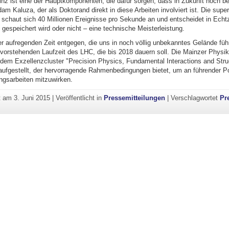
nz ist eine der Hauptkomponenten, die dafür sorgen, dass in Zukunft noch bes
Adam Kaluza, der als Doktorand direkt in diese Arbeiten involviert ist. Die supe
 schaut sich 40 Millionen Ereignisse pro Sekunde an und entscheidet in Echtz
 gespeichert wird oder nicht – eine technische Meisterleistung.
er aufregenden Zeit entgegen, die uns in noch völlig unbekanntes Gelände füh
vorstehenden Laufzeit des LHC, die bis 2018 dauern soll. Die Mainzer Physike
dem Exzellenzcluster "Precision Physics, Fundamental Interactions and Struc
ufgestellt, der hervorragende Rahmenbedingungen bietet, um an führender Po
gsarbeiten mitzuwirken.
ht am
3. Juni 2015
|
Veröffentlicht in
Pressemitteilungen
|
Verschlagwortet
Pr