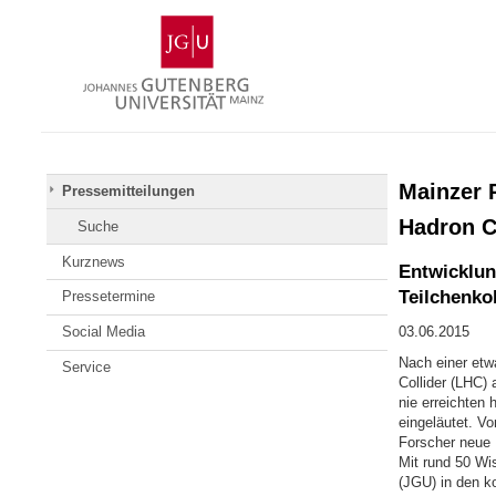
Zum
Johannes
Inhalt
Gutenberg-
springen
Universität
Mainz
Mainzer 
Pressemitteilungen
Hadron C
Suche
Kurznews
Entwicklung
Teilchenko
Pressetermine
Social Media
03.06.2015
Nach einer etw
Service
Collider (LHC)
nie erreichten 
eingeläutet. Vo
Forscher neue 
Mit rund 50 Wi
(JGU) in den k