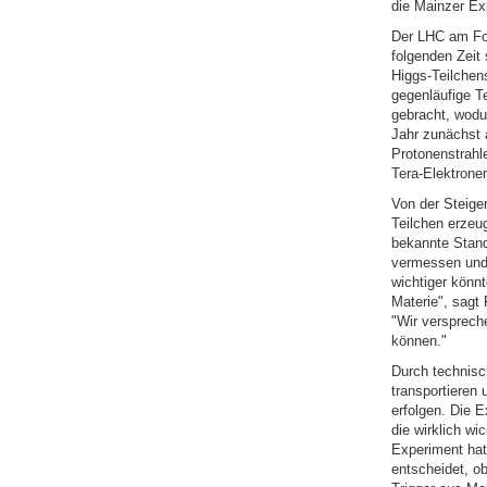
die Mainzer Ex
Der LHC am Fo
folgenden Zeit
Higgs-Teilchen
gegenläufige Te
gebracht, wodu
Jahr zunächst 
Protonenstrahle
Tera-Elektrone
Von der Steiger
Teilchen erzeu
bekannte Stand
vermessen und 
wichtiger könn
Materie", sagt 
"Wir versprech
können."
Durch technisc
transportieren
erfolgen. Die 
die wirklich wi
Experiment hat 
entscheidet, o