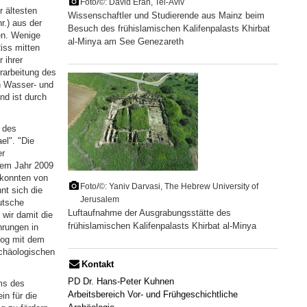
Foto/©: David Eran, Tel-Aviv
 ältesten
Wissenschaftler und Studierende aus Mainz beim
r.) aus der
Besuch des frühislamischen Kalifenpalasts Khirbat
en. Wenige
al-Minya am See Genezareth
iss mitten
 ihrer
rarbeitung des
en Wasser- und
nd ist durch
 des
el". "Die
er
 dem Jahr 2009
 konnten von
Foto/©: Yaniv Darvasi, The Hebrew University of
nt sich die
Jerusalem
utsche
Luftaufnahme der Ausgrabungsstätte des
wir damit die
frühislamischen Kalifenpalasts Khirbat al-Minya
hrungen in
log mit dem
chäologischen
Kontakt
PD Dr. Hans-Peter Kuhnen
ms des
Arbeitsbereich Vor- und Frühgeschichtliche
in für die