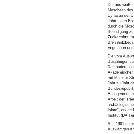
Der aus weißem
Moscheen des H
Dynastie der Um
Jahre nach Bau
durch die Mosc
Beendigung zum 
Zuckerrohrs, m
Brennholzbedarf
Vegetation und
Die vom Auswär
diesjährigen J
Restaurierung 
Akademischer Di
mit Mainzer St
Jahr zu Jahr de
Bundesrepublik
Engagement in 
Arbeit der isra
archäologische
Islam", erklär
Institut (DAI) 
Seit 1981 unte
Auswärtigen Amt