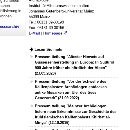
Archäologie
g zu fördern.
Institut für Altertumswissenschaften
tschen
ilisierung in
Johannes Gutenberg-Universität Mainz
ewonnen.
55099 Mainz
Tel.: 06131 39-30198
essearchiv
Fax: 06131 39-30156
E-Mail
|
Homepage
Lesen Sie mehr
Pressemitteilung "Ältester Hinweis auf
Gusseisenherstellung in Europa: In Südtirol
500 Jahre früher als nördlich der Alpen"
(23.05.2023)
Pressemitteilung "Vor der Schwelle des
Kalifenpalastes: Archäologen entdecken
antike Mosaiken am Ufer des Sees
Genezareth" (21.09.2022)
Pressemitteilung "Mainzer Archäologen
liefern neue Erkenntnisse zur Geschichte des
frühislamischen Kalifenpalasts Khirbat al-
Minya" (12.10.2016)