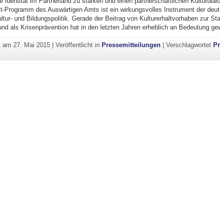
e Identität im Partnerland zu stärken und einen partnerschaftlichen Kulturdialo
lt-Programm des Auswärtigen Amts ist ein wirkungsvolles Instrument der deu
tur- und Bildungspolitik. Gerade der Beitrag von Kulturerhaltvorhaben zur Stab
und als Krisenprävention hat in den letzten Jahren erheblich an Bedeutung g
ht am
27. Mai 2015
|
Veröffentlicht in
Pressemitteilungen
|
Verschlagwortet
Pr