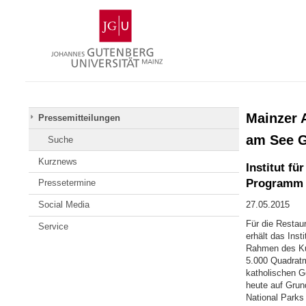
Zum
Johannes
Inhalt
Gutenberg-
springen
Universität
Mainz
Mainzer 
Pressemitteilungen
am See G
Suche
Kurznews
Institut fü
Programm 
Pressetermine
Social Media
27.05.2015
Für die Restau
Service
erhält das Ins
Rahmen des Kul
5.000 Quadratm
katholischen G
heute auf Grun
National Parks 