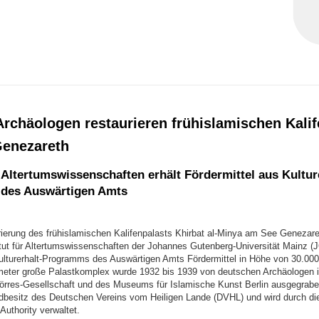
Archäologen restaurieren frühislamischen Kalif
enezareth
r Altertumswissenschaften erhält Fördermittel aus Kultur
des Auswärtigen Amts
rierung des frühislamischen Kalifenpalasts Khirbat al-Minya am See Genezaret
titut für Altertumswissenschaften der Johannes Gutenberg-Universität Mainz (
turerhalt-Programms des Auswärtigen Amts Fördermittel in Höhe von 30.000
eter große Palastkomplex wurde 1932 bis 1939 von deutschen Archäologen i
örres-Gesellschaft und des Museums für Islamische Kunst Berlin ausgegraben.
dbesitz des Deutschen Vereins vom Heiligen Lande (DVHL) und wird durch die
Authority verwaltet.