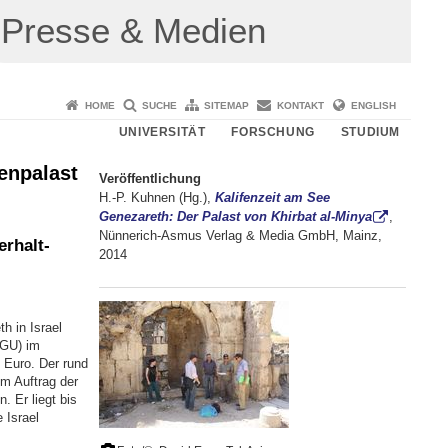
Presse & Medien
HOME
SUCHE
SITEMAP
KONTAKT
ENGLISH
UNIVERSITÄT
FORSCHUNG
STUDIUM
enpalast
Veröffentlichung
H.-P. Kuhnen (Hg.),
Kalifenzeit am See
Genezareth: Der Palast von Khirbat al-Minya
,
Nünnerich-Asmus Verlag & Media GmbH, Mainz,
erhalt-
2014
h in Israel
JGU) im
 Euro. Der rund
m Auftrag der
 Er liegt bis
 Israel