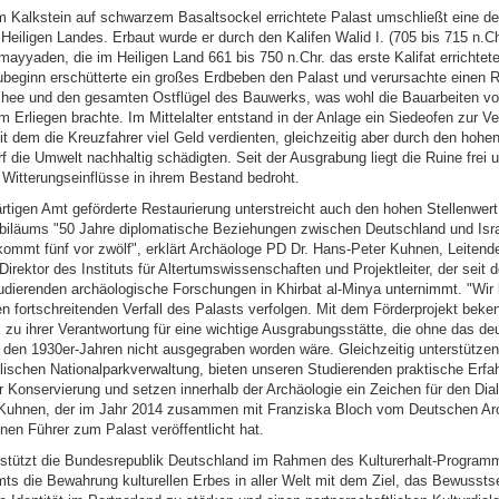
 Kalkstein auf schwarzem Basaltsockel errichtete Palast umschließt eine der
eiligen Landes. Erbaut wurde er durch den Kalifen Walid I. (705 bis 715 n.Ch
ayyaden, die im Heiligen Land 661 bis 750 n.Chr. das erste Kalifat errichtet
beginn erschütterte ein großes Erdbeben den Palast und verursachte einen R
hee und den gesamten Ostflügel des Bauwerks, was wohl die Bauarbeiten vor
Erliegen brachte. Im Mittelalter entstand in der Anlage ein Siedeofen zur Ve
it dem die Kreuzfahrer viel Geld verdienten, gleichzeitig aber durch den hoh
 die Umwelt nachhaltig schädigten. Seit der Ausgrabung liegt die Ruine frei u
 Witterungseinflüsse in ihrem Bestand bedroht.
tigen Amt geförderte Restaurierung unterstreicht auch den hohen Stellenwert
ubiläums "50 Jahre diplomatische Beziehungen zwischen Deutschland und Isra
kommt fünf vor zwölf", erklärt Archäologe PD Dr. Hans-Peter Kuhnen, Leitend
rektor des Instituts für Altertumswissenschaften und Projektleiter, der seit
udierenden archäologische Forschungen in Khirbat al-Minya unternimmt. "Wir
n fortschreitenden Verfall des Palasts verfolgen. Mit dem Förderprojekt beken
 zu ihrer Verantwortung für eine wichtige Ausgrabungsstätte, die ohne das de
den 1930er-Jahren nicht ausgegraben worden wäre. Gleichzeitig unterstützen 
elischen Nationalparkverwaltung, bieten unseren Studierenden praktische Erfa
r Konservierung und setzen innerhalb der Archäologie ein Zeichen für den Dia
t Kuhnen, der im Jahr 2014 zusammen mit Franziska Bloch vom Deutschen Ar
einen Führer zum Palast veröffentlicht hat.
rstützt die Bundesrepublik Deutschland im Rahmen des Kulturerhalt-Program
s die Bewahrung kulturellen Erbes in aller Welt mit dem Ziel, das Bewusstse