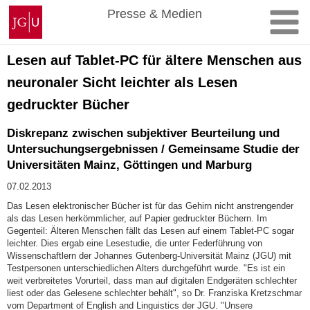
Zum
Johannes
Presse & Medien
Inhalt
Gutenberg-
springen
Universität
Mainz
Lesen auf Tablet-PC für ältere Menschen aus
neuronaler Sicht leichter als Lesen
gedruckter Bücher
Diskrepanz zwischen subjektiver Beurteilung und
Untersuchungsergebnissen / Gemeinsame Studie der
Universitäten Mainz, Göttingen und Marburg
07.02.2013
Das Lesen elektronischer Bücher ist für das Gehirn nicht anstrengender
als das Lesen herkömmlicher, auf Papier gedruckter Büchern. Im
Gegenteil: Älteren Menschen fällt das Lesen auf einem Tablet-PC sogar
leichter. Dies ergab eine Lesestudie, die unter Federführung von
Wissenschaftlern der Johannes Gutenberg-Universität Mainz (JGU) mit
Testpersonen unterschiedlichen Alters durchgeführt wurde. "Es ist ein
weit verbreitetes Vorurteil, dass man auf digitalen Endgeräten schlechter
liest oder das Gelesene schlechter behält", so Dr. Franziska Kretzschmar
vom Department of English and Linguistics der JGU. "Unsere