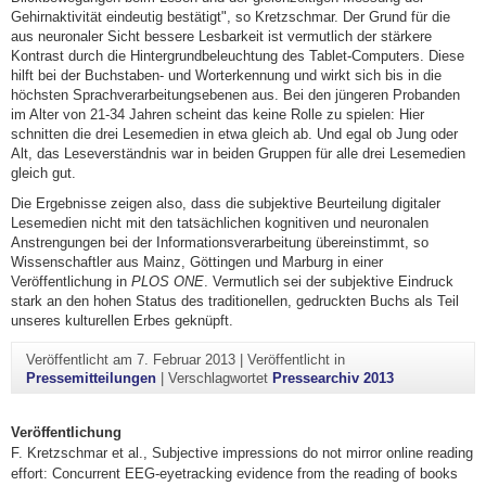
Gehirnaktivität eindeutig bestätigt", so Kretzschmar. Der Grund für die
aus neuronaler Sicht bessere Lesbarkeit ist vermutlich der stärkere
Kontrast durch die Hintergrundbeleuchtung des Tablet-Computers. Diese
hilft bei der Buchstaben- und Worterkennung und wirkt sich bis in die
höchsten Sprachverarbeitungsebenen aus. Bei den jüngeren Probanden
im Alter von 21-34 Jahren scheint das keine Rolle zu spielen: Hier
schnitten die drei Lesemedien in etwa gleich ab. Und egal ob Jung oder
Alt, das Leseverständnis war in beiden Gruppen für alle drei Lesemedien
gleich gut.
Die Ergebnisse zeigen also, dass die subjektive Beurteilung digitaler
Lesemedien nicht mit den tatsächlichen kognitiven und neuronalen
Anstrengungen bei der Informationsverarbeitung übereinstimmt, so
Wissenschaftler aus Mainz, Göttingen und Marburg in einer
Veröffentlichung in
PLOS ONE
. Vermutlich sei der subjektive Eindruck
stark an den hohen Status des traditionellen, gedruckten Buchs als Teil
unseres kulturellen Erbes geknüpft.
Veröffentlicht am
7. Februar 2013
|
Veröffentlicht in
Pressemitteilungen
|
Verschlagwortet
Pressearchiv 2013
Veröffentlichung
F. Kretzschmar et al., Subjective impressions do not mirror online reading
effort: Concurrent EEG-eyetracking evidence from the reading of books