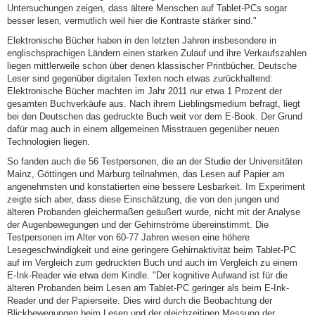
Untersuchungen zeigen, dass ältere Menschen auf Tablet-PCs sogar
besser lesen, vermutlich weil hier die Kontraste stärker sind."
Elektronische Bücher haben in den letzten Jahren insbesondere in
englischsprachigen Ländern einen starken Zulauf und ihre Verkaufszahlen
liegen mittlerweile schon über denen klassischer Printbücher. Deutsche
Leser sind gegenüber digitalen Texten noch etwas zurückhaltend:
Elektronische Bücher machten im Jahr 2011 nur etwa 1 Prozent der
gesamten Buchverkäufe aus. Nach ihrem Lieblingsmedium befragt, liegt
bei den Deutschen das gedruckte Buch weit vor dem E-Book. Der Grund
dafür mag auch in einem allgemeinen Misstrauen gegenüber neuen
Technologien liegen.
So fanden auch die 56 Testpersonen, die an der Studie der Universitäten
Mainz, Göttingen und Marburg teilnahmen, das Lesen auf Papier am
angenehmsten und konstatierten eine bessere Lesbarkeit. Im Experiment
zeigte sich aber, dass diese Einschätzung, die von den jungen und
älteren Probanden gleichermaßen geäußert wurde, nicht mit der Analyse
der Augenbewegungen und der Gehirnströme übereinstimmt. Die
Testpersonen im Alter von 60-77 Jahren wiesen eine höhere
Lesegeschwindigkeit und eine geringere Gehirnaktivität beim Tablet-PC
auf im Vergleich zum gedruckten Buch und auch im Vergleich zu einem
E-Ink-Reader wie etwa dem Kindle. "Der kognitive Aufwand ist für die
älteren Probanden beim Lesen am Tablet-PC geringer als beim E-Ink-
Reader und der Papierseite. Dies wird durch die Beobachtung der
Blickbewegungen beim Lesen und der gleichzeitigen Messung der