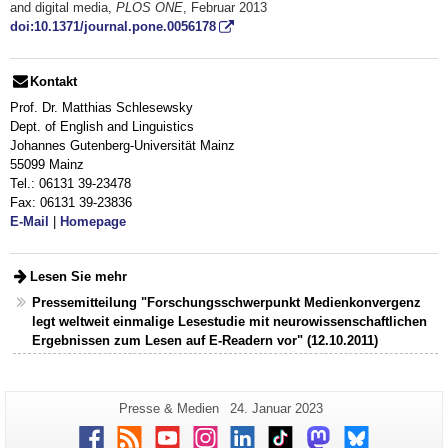
and digital media,
PLOS ONE
, Februar 2013
doi:10.1371/journal.pone.0056178
Kontakt
Prof. Dr. Matthias Schlesewsky
Dept. of English and Linguistics
Johannes Gutenberg-Universität Mainz
55099 Mainz
Tel.: 06131 39-23478
Fax: 06131 39-23836
E-Mail
|
Homepage
Lesen Sie mehr
Pressemitteilung "Forschungsschwerpunkt Medienkonvergenz
legt weltweit einmalige Lesestudie mit neurowissenschaftlichen
Ergebnissen zum Lesen auf E-Readern vor" (12.10.2011)
Zusätzliche
Seiten-
Letzte
Presse & Medien
24. Januar 2023
Name:
Aktualisierung:
Informationen
Facebook
RSS
Youtube
Instagram
LinkedIn
TikTok
Mastodon
Bluesky