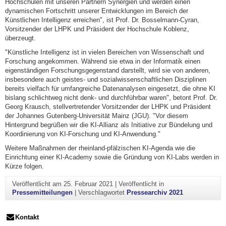
Hochschulen mit unseren Partnern Synergien und werden einen
dynamischen Fortschritt unserer Entwicklungen im Bereich der
Künstlichen Intelligenz erreichen", ist Prof. Dr. Bosselmann-Cyran,
Vorsitzender der LHPK und Präsident der Hochschule Koblenz,
überzeugt.
"Künstliche Intelligenz ist in vielen Bereichen von Wissenschaft und
Forschung angekommen. Während sie etwa in der Informatik einen
eigenständigen Forschungsgegenstand darstellt, wird sie von anderen,
insbesondere auch geistes- und sozialwissenschaftlichen Disziplinen
bereits vielfach für umfangreiche Datenanalysen eingesetzt, die ohne KI
bislang schlichtweg nicht denk- und durchführbar waren", betont Prof. Dr.
Georg Krausch, stellvertretender Vorsitzender der LHPK und Präsident
der Johannes Gutenberg-Universität Mainz (JGU). "Vor diesem
Hintergrund begrüßen wir die KI-Allianz als Initiative zur Bündelung und
Koordinierung von KI-Forschung und KI-Anwendung."
Weitere Maßnahmen der rheinland-pfälzischen KI-Agenda wie die
Einrichtung einer KI-Academy sowie die Gründung von KI-Labs werden in
Kürze folgen.
Veröffentlicht am
25. Februar 2021
|
Veröffentlicht in
Pressemitteilungen
|
Verschlagwortet
Pressearchiv 2021
Kontakt