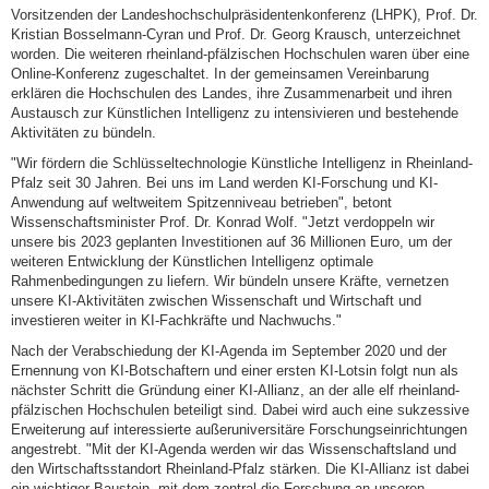
Vorsitzenden der Landeshochschulpräsidentenkonferenz (LHPK), Prof. Dr.
Kristian Bosselmann-Cyran und Prof. Dr. Georg Krausch, unterzeichnet
worden. Die weiteren rheinland-pfälzischen Hochschulen waren über eine
Online-Konferenz zugeschaltet. In der gemeinsamen Vereinbarung
erklären die Hochschulen des Landes, ihre Zusammenarbeit und ihren
Austausch zur Künstlichen Intelligenz zu intensivieren und bestehende
Aktivitäten zu bündeln.
"Wir fördern die Schlüsseltechnologie Künstliche Intelligenz in Rheinland-
Pfalz seit 30 Jahren. Bei uns im Land werden KI-Forschung und KI-
Anwendung auf weltweitem Spitzenniveau betrieben", betont
Wissenschaftsminister Prof. Dr. Konrad Wolf. "Jetzt verdoppeln wir
unsere bis 2023 geplanten Investitionen auf 36 Millionen Euro, um der
weiteren Entwicklung der Künstlichen Intelligenz optimale
Rahmenbedingungen zu liefern. Wir bündeln unsere Kräfte, vernetzen
unsere KI-Aktivitäten zwischen Wissenschaft und Wirtschaft und
investieren weiter in KI-Fachkräfte und Nachwuchs."
Nach der Verabschiedung der KI-Agenda im September 2020 und der
Ernennung von KI-Botschaftern und einer ersten KI-Lotsin folgt nun als
nächster Schritt die Gründung einer KI-Allianz, an der alle elf rheinland-
pfälzischen Hochschulen beteiligt sind. Dabei wird auch eine sukzessive
Erweiterung auf interessierte außeruniversitäre Forschungseinrichtungen
angestrebt. "Mit der KI-Agenda werden wir das Wissenschaftsland und
den Wirtschaftsstandort Rheinland-Pfalz stärken. Die KI-Allianz ist dabei
ein wichtiger Baustein, mit dem zentral die Forschung an unseren