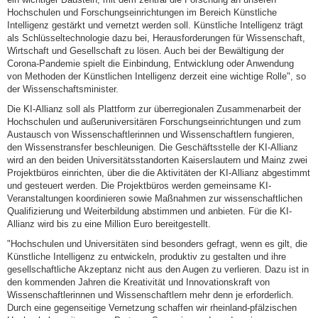
Hochschulen und Forschungseinrichtungen im Bereich Künstliche
Intelligenz gestärkt und vernetzt werden soll. Künstliche Intelligenz trägt
als Schlüsseltechnologie dazu bei, Herausforderungen für Wissenschaft,
Wirtschaft und Gesellschaft zu lösen. Auch bei der Bewältigung der
Corona-Pandemie spielt die Einbindung, Entwicklung oder Anwendung
von Methoden der Künstlichen Intelligenz derzeit eine wichtige Rolle", so
der Wissenschaftsminister.
Die KI-Allianz soll als Plattform zur überregionalen Zusammenarbeit der
Hochschulen und außeruniversitären Forschungseinrichtungen und zum
Austausch von Wissenschaftlerinnen und Wissenschaftlern fungieren,
den Wissenstransfer beschleunigen. Die Geschäftsstelle der KI-Allianz
wird an den beiden Universitätsstandorten Kaiserslautern und Mainz zwei
Projektbüros einrichten, über die die Aktivitäten der KI-Allianz abgestimmt
und gesteuert werden. Die Projektbüros werden gemeinsame KI-
Veranstaltungen koordinieren sowie Maßnahmen zur wissenschaftlichen
Qualifizierung und Weiterbildung abstimmen und anbieten. Für die KI-
Allianz wird bis zu eine Million Euro bereitgestellt.
"Hochschulen und Universitäten sind besonders gefragt, wenn es gilt, die
Künstliche Intelligenz zu entwickeln, produktiv zu gestalten und ihre
gesellschaftliche Akzeptanz nicht aus den Augen zu verlieren. Dazu ist in
den kommenden Jahren die Kreativität und Innovationskraft von
Wissenschaftlerinnen und Wissenschaftlern mehr denn je erforderlich.
Durch eine gegenseitige Vernetzung schaffen wir rheinland-pfälzischen