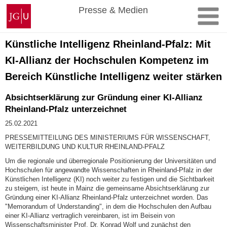
Zum
Johannes
Presse & Medien
Inhalt
Gutenberg-
springen
Universität
Mainz
Künstliche Intelligenz Rheinland-Pfalz: Mit
KI-Allianz der Hochschulen Kompetenz im
Bereich Künstliche Intelligenz weiter stärken
Absichtserklärung zur Gründung einer KI-Allianz
Rheinland-Pfalz unterzeichnet
25.02.2021
PRESSEMITTEILUNG DES MINISTERIUMS FÜR WISSENSCHAFT,
WEITERBILDUNG UND KULTUR RHEINLAND-PFALZ
Um die regionale und überregionale Positionierung der Universitäten und
Hochschulen für angewandte Wissenschaften in Rheinland-Pfalz in der
Künstlichen Intelligenz (KI) noch weiter zu festigen und die Sichtbarkeit
zu steigern, ist heute in Mainz die gemeinsame Absichtserklärung zur
Gründung einer KI-Allianz Rheinland-Pfalz unterzeichnet worden. Das
"Memorandum of Understanding", in dem die Hochschulen den Aufbau
einer KI-Allianz vertraglich vereinbaren, ist im Beisein von
Wissenschaftsminister Prof. Dr. Konrad Wolf und zunächst den