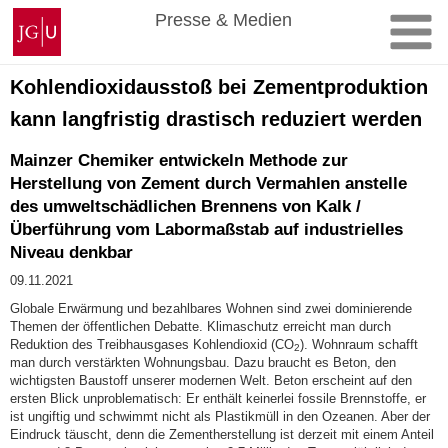
Zum
Johannes
Presse & Medien
Inhalt
Gutenberg-
springen
Universität
Mainz
Kohlendioxidausstoß bei Zementproduktion
kann langfristig drastisch reduziert werden
Mainzer Chemiker entwickeln Methode zur
Herstellung von Zement durch Vermahlen anstelle
des umweltschädlichen Brennens von Kalk /
Überführung vom Labormaßstab auf industrielles
Niveau denkbar
09.11.2021
Globale Erwärmung und bezahlbares Wohnen sind zwei dominierende
Themen der öffentlichen Debatte. Klimaschutz erreicht man durch
Reduktion des Treibhausgases Kohlendioxid (CO
). Wohnraum schafft
2
man durch verstärkten Wohnungsbau. Dazu braucht es Beton, den
wichtigsten Baustoff unserer modernen Welt. Beton erscheint auf den
ersten Blick unproblematisch: Er enthält keinerlei fossile Brennstoffe, er
ist ungiftig und schwimmt nicht als Plastikmüll in den Ozeanen. Aber der
Eindruck täuscht, denn die Zementherstellung ist derzeit mit einem Anteil