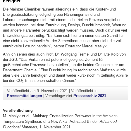
geeignet
Die Mainzer Chemiker räumen allerdings ein, dass die Kosten- und
Energieabschätzung lediglich grobe Näherungen sind und
Laboruntersuchungen nicht mit einem industriellen Prozess verglichen
werden können, bei dem Entwicklung, Design, Durchführbarkeit, Wartung
und andere Parameter berücksichtigt werden müssen. Doch dafür sei viel
Entwicklungsarbeit nötig. "Es kann sich hier um einen ersten Schritt für
eine nicht-konventionelle Art der Zementherstellung, aber nicht die voll
entwickelte Lösung handeln", betont Erstautor Marcel Maslyk.
Ähnlich sehen dies auch Prof. Dr. Wolfgang Tremel und Dr. Ute Kolb von
der JGU: "Das Verfahren ist potenziell geeignet, Zement für
großtechnische Prozesse herzustellen", so die beiden Gruppenleiter am
Department Chemie. "Eine Durchführung im technischen Maßstab würde
aber viele Jahre benötigen und damit weder kurz- noch mittelfristig Abhilfe
bei den CO
-Emissionen schaffen können."
2
Veröffentlicht am
9. November 2021
|
Veröffentlicht in
Pressemitteilungen
|
Verschlagwortet
Pressearchiv 2021
Veröffentlichung
M. Maslyk et al., Multistep Crystallization Pathways in the Ambient-
Temperature Synthesis of a New Alkali-Activated Binder,
Advanced
Functional Materials
, 1. November 2021,