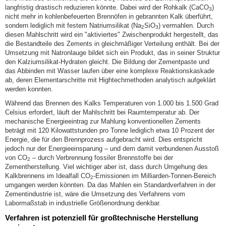
langfristig drastisch reduzieren könnte. Dabei wird der Rohkalk (CaCO
)
3
nicht mehr in kohlenbefeuerten Brennöfen in gebrannten Kalk überführt,
sondern lediglich mit festem Natriumsilikat (Na
SiO
) vermahlen. Durch
2
3
diesen Mahlschritt wird ein "aktiviertes" Zwischenprodukt hergestellt, das
die Bestandteile des Zements in gleichmäßiger Verteilung enthält. Bei der
Umsetzung mit Natronlauge bildet sich ein Produkt, das in seiner Struktur
den Kalziumsilikat-Hydraten gleicht. Die Bildung der Zementpaste und
das Abbinden mit Wasser laufen über eine komplexe Reaktionskaskade
ab, deren Elementarschritte mit Hightechmethoden analytisch aufgeklärt
werden konnten.
Während das Brennen des Kalks Temperaturen von 1.000 bis 1.500 Grad
Celsius erfordert, läuft der Mahlschritt bei Raumtemperatur ab. Der
mechanische Energieeintrag zur Mahlung konventionellen Zements
beträgt mit 120 Kilowattstunden pro Tonne lediglich etwa 10 Prozent der
Energie, die für den Brennprozess aufgebracht wird. Dies entspricht
jedoch nur der Energieeinsparung – und dem damit verbundenen Ausstoß
von CO
– durch Verbrennung fossiler Brennstoffe bei der
2
Zementherstellung. Viel wichtiger aber ist, dass durch Umgehung des
Kalkbrennens im Idealfall CO
-Emissionen im Milliarden-Tonnen-Bereich
2
umgangen werden könnten. Da das Mahlen ein Standardverfahren in der
Zementindustrie ist, wäre die Umsetzung des Verfahrens vom
Labormaßstab in industrielle Größenordnung denkbar.
Verfahren ist potenziell für großtechnische Herstellung