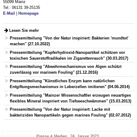
55099 Mainz
Tel.: 06131 39-25135
E-Mail
|
Homepage
Lesen Sie mehr
Pressemitteilung "Von der Natur inspiriert: Bakterien 'mundtot'
machen" (27.10.2022)
Pressemitteilung "Kupferhydroxid-Nanopartikel schützen vor
toxischen Sauerstoffradikalen im Zigarettenrauch" (30.03.2017)
Pressemitteilung "Abwehrmechanismus von Algen schützt
zuverlässig vor marinem Fouling" (21.12.2016)
Pressemitteilung "Künstliches Enzym kann natürlichen
Entgiftungsmechanismus in Leberzellen imitieren" (04.06.2014)
Pressemitteilung "Mainzer Wissenschaftler erzeugen neuartiges
flexibles Mineral inspiriert von Tiefseeschwämmen" (15.03.2013)
Pressemitteilung "Von der Natur inspiriert: Lacke mit
bakteriziden Nanopartikeln gegen marines Fouling" (02.07.2012)
Zusätzliche
Seiten-
Letzte
Presse & Medien
24. Januar 2023