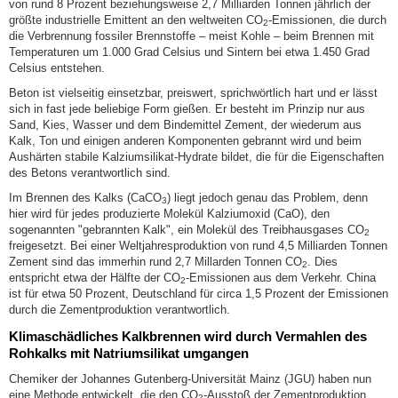
von rund 8 Prozent beziehungsweise 2,7 Milliarden Tonnen jährlich der
größte industrielle Emittent an den weltweiten CO
-Emissionen, die durch
2
die Verbrennung fossiler Brennstoffe – meist Kohle – beim Brennen mit
Temperaturen um 1.000 Grad Celsius und Sintern bei etwa 1.450 Grad
Celsius entstehen.
Beton ist vielseitig einsetzbar, preiswert, sprichwörtlich hart und er lässt
sich in fast jede beliebige Form gießen. Er besteht im Prinzip nur aus
Sand, Kies, Wasser und dem Bindemittel Zement, der wiederum aus
Kalk, Ton und einigen anderen Komponenten gebrannt wird und beim
Aushärten stabile Kalziumsilikat-Hydrate bildet, die für die Eigenschaften
des Betons verantwortlich sind.
Im Brennen des Kalks (CaCO
) liegt jedoch genau das Problem, denn
3
hier wird für jedes produzierte Molekül Kalziumoxid (CaO), den
sogenannten "gebrannten Kalk", ein Molekül des Treibhausgases CO
2
freigesetzt. Bei einer Weltjahresproduktion von rund 4,5 Milliarden Tonnen
Zement sind das immerhin rund 2,7 Millarden Tonnen CO
. Dies
2
entspricht etwa der Hälfte der CO
-Emissionen aus dem Verkehr. China
2
ist für etwa 50 Prozent, Deutschland für circa 1,5 Prozent der Emissionen
durch die Zementproduktion verantwortlich.
Klimaschädliches Kalkbrennen wird durch Vermahlen des
Rohkalks mit Natriumsilikat umgangen
Chemiker der Johannes Gutenberg-Universität Mainz (JGU) haben nun
eine Methode entwickelt, die den CO
-Ausstoß der Zementproduktion
2