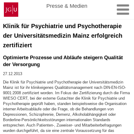
Zum
Johannes
Presse & Medien
Inhalt
Gutenberg-
springen
Universität
Mainz
Klinik für Psychiatrie und Psychotherapie
der Universitätsmedizin Mainz erfolgreich
zertifiziert
Optimierte Prozesse und Abläufe steigern Qualität
der Versorgung
27.12.2013
Die Klinik für Psychiatrie und Psychotherapie der Universitätsmedizin
Mainz ist für ihr klinikeigenes Qualitätsmanagement nach DIN-EN-ISO-
9001:2008 zertifiziert worden. Im Fokus der Zertifizierung durch die Firma
WIESO CERT, bei der externe Gutachter die Klinik für Psychiatrie und
Psychotherapie geprüft haben, standen beispielsweise die Organisation
interner Arbeitsabläufe oder die Frage, ob die Behandlungen von
Depressionen, Schizophrenie, Demenz, Alkoholabhängigkeit oder
Borderline-Persönlichkeitsstörungen internationalen Standards
entsprechen. Auch Patienten-, Zuweiser- und Mitarbeiterbefragungen
wurden durchgeführt, da sie eine zentrale Voraussetzung für das