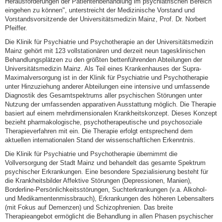
Herausforderungen der Patientenbehandlung im psychiatrischen Bereich
eingehen zu können", unterstreicht der Medizinische Vorstand und
Vorstandsvorsitzende der Universitätsmedizin Mainz, Prof. Dr. Norbert
Pfeiffer.
Die Klinik für Psychiatrie und Psychotherapie an der Universitätsmedizin
Mainz gehört mit 123 vollstationären und derzeit neun tagesklinischen
Behandlungsplätzen zu den größten bettenführenden Abteilungen der
Universitätsmedizin Mainz. Als Teil eines Krankenhauses der Supra-
Maximalversorgung ist in der Klinik für Psychiatrie und Psychotherapie
unter Hinzuziehung anderer Abteilungen eine intensive und umfassende
Diagnostik des Gesamtspektrums aller psychischen Störungen unter
Nutzung der umfassenden apparativen Ausstattung möglich. Die Therapie
basiert auf einem mehrdimensionalen Krankheitskonzept. Dieses Konzept
bezieht pharmakologische, psychotherapeutische und psychosoziale
Therapieverfahren mit ein. Die Therapie erfolgt entsprechend dem
aktuellen internationalen Stand der wissenschaftlichen Erkenntnis.
Die Klinik für Psychiatrie und Psychotherapie übernimmt die
Vollversorgung der Stadt Mainz und behandelt das gesamte Spektrum
psychischer Erkrankungen. Eine besondere Spezialisierung besteht für
die Krankheitsbilder Affektive Störungen (Depressionen, Manien),
Borderline-Persönlichkeitsstörungen, Suchterkrankungen (v.a. Alkohol-
und Medikamentenmissbrauch), Erkrankungen des höheren Lebensalters
(mit Fokus auf Demenzen) und Schizophrenien. Das breite
Therapieangebot ermöglicht die Behandlung in allen Phasen psychischer