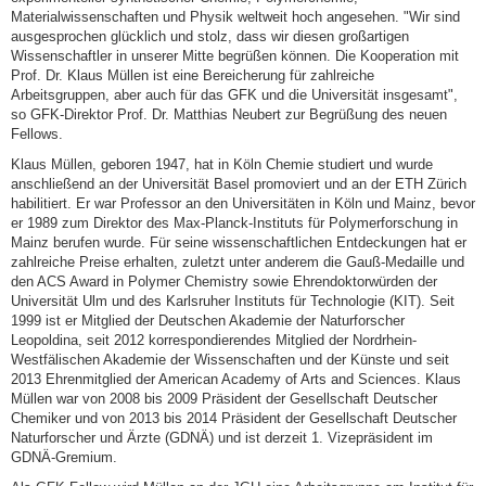
Materialwissenschaften und Physik weltweit hoch angesehen. "Wir sind
ausgesprochen glücklich und stolz, dass wir diesen großartigen
Wissenschaftler in unserer Mitte begrüßen können. Die Kooperation mit
Prof. Dr. Klaus Müllen ist eine Bereicherung für zahlreiche
Arbeitsgruppen, aber auch für das GFK und die Universität insgesamt",
so GFK-Direktor Prof. Dr. Matthias Neubert zur Begrüßung des neuen
Fellows.
Klaus Müllen, geboren 1947, hat in Köln Chemie studiert und wurde
anschließend an der Universität Basel promoviert und an der ETH Zürich
habilitiert. Er war Professor an den Universitäten in Köln und Mainz, bevor
er 1989 zum Direktor des Max-Planck-Instituts für Polymerforschung in
Mainz berufen wurde. Für seine wissenschaftlichen Entdeckungen hat er
zahlreiche Preise erhalten, zuletzt unter anderem die Gauß-Medaille und
den ACS Award in Polymer Chemistry sowie Ehrendoktorwürden der
Universität Ulm und des Karlsruher Instituts für Technologie (KIT). Seit
1999 ist er Mitglied der Deutschen Akademie der Naturforscher
Leopoldina, seit 2012 korrespondierendes Mitglied der Nordrhein-
Westfälischen Akademie der Wissenschaften und der Künste und seit
2013 Ehrenmitglied der American Academy of Arts and Sciences. Klaus
Müllen war von 2008 bis 2009 Präsident der Gesellschaft Deutscher
Chemiker und von 2013 bis 2014 Präsident der Gesellschaft Deutscher
Naturforscher und Ärzte (GDNÄ) und ist derzeit 1. Vizepräsident im
GDNÄ-Gremium.