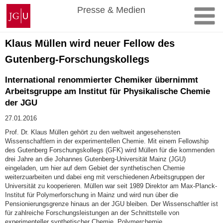
Zum
Johannes
Presse & Medien
Inhalt
Gutenberg-
springen
Universität
Mainz
Klaus Müllen wird neuer Fellow des
Gutenberg-Forschungskollegs
International renommierter Chemiker übernimmt
Arbeitsgruppe am Institut für Physikalische Chemie
der JGU
27.01.2016
Prof. Dr. Klaus Müllen gehört zu den weltweit angesehensten
Wissenschaftlern in der experimentellen Chemie. Mit einem Fellowship
des Gutenberg Forschungskollegs (GFK) wird Müllen für die kommenden
drei Jahre an die Johannes Gutenberg-Universität Mainz (JGU)
eingeladen, um hier auf dem Gebiet der synthetischen Chemie
weiterzuarbeiten und dabei eng mit verschiedenen Arbeitsgruppen der
Universität zu kooperieren. Müllen war seit 1989 Direktor am Max-Planck-
Institut für Polymerforschung in Mainz und wird nun über die
Pensionierungsgrenze hinaus an der JGU bleiben. Der Wissenschaftler ist
für zahlreiche Forschungsleistungen an der Schnittstelle von
experimenteller synthetischer Chemie, Polymerchemie,