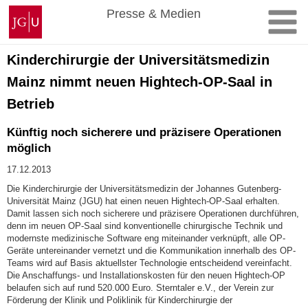
Zum
Johannes
Presse & Medien
Inhalt
Gutenberg-
springen
Universität
Mainz
Kinderchirurgie der Universitätsmedizin
Mainz nimmt neuen Hightech-OP-Saal in
Betrieb
Künftig noch sicherere und präzisere Operationen
möglich
17.12.2013
Die Kinderchirurgie der Universitätsmedizin der Johannes Gutenberg-
Universität Mainz (JGU) hat einen neuen Hightech-OP-Saal erhalten.
Damit lassen sich noch sicherere und präzisere Operationen durchführen,
denn im neuen OP-Saal sind konventionelle chirurgische Technik und
modernste medizinische Software eng miteinander verknüpft, alle OP-
Geräte untereinander vernetzt und die Kommunikation innerhalb des OP-
Teams wird auf Basis aktuellster Technologie entscheidend vereinfacht.
Die Anschaffungs- und Installationskosten für den neuen Hightech-OP
belaufen sich auf rund 520.000 Euro. Sterntaler e.V., der Verein zur
Förderung der Klinik und Poliklinik für Kinderchirurgie der