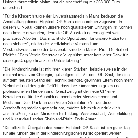
Universitätsmedizin Mainz, hat die Anschaffung mit 263.000 Euro
unterstützt.
"Für die Kinderchirurgie der Universitätsmedizin Mainz bedeutet die
Anschaffung dieses Hightech-OP-Saals einen echten Zugewinn. In
diesem OP-Saal können unsere hoch qualifizierten Chirurgen ihr Können
noch besser anwenden, denn die OP-Ausstattung ermöglicht weit
präziseres Arbeiten. Das macht die Operationen für unsere Patienten
noch sicherer", erklärt der Medizinische Vorstand und
Vorstandsvorsitzende der Universitätsmedizin Mainz, Prof. Dr. Norbert
Pfeiffer. "Dem Verein Sterntaler e.V. gebührt unser herzlicher Dank für
diese großzügige finanzielle Unterstützung."
"Die Kinderchirurgie ist mit ihren klaren Stärken, beispielsweise in der
minimal-invasiven Chirurgie, gut aufgestellt. Mit dem OP-Saal, der sich
auf dem neusten Stand der Technik befindet, gewinnen Eltern noch mehr
Sicherheit und das gute Gefühl, dass ihre Kinder hier in guten und
professionellen Händen sind. Gleichzeitig ist der neue OP eine
Bereicherung für die Ausbildung angehender Medizinerinnen und
Mediziner. Dem Dank an den Verein Sterntaler e.V., der diese
Anschaffung möglich gemacht hat, möchte ich mich ausdrücklich
anschließen", so die Ministerin für Bildung, Wissenschaft, Weiterbildung
und Kultur des Landes Rheinland-Pfalz, Doris Ahnen.
"Die offizielle Übergabe des neuen Hightech-OP-Saals ist ein guter Tag
für alle Kinder, die in der kinderchirurgischen Klinik operiert werden