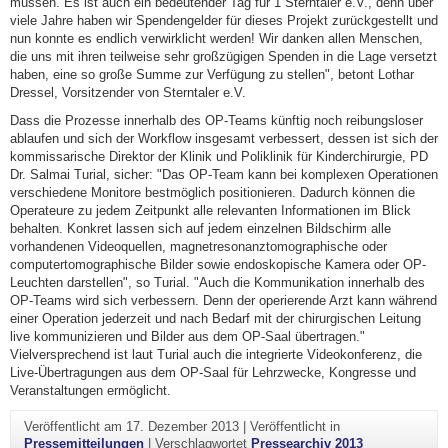
müssen. Es ist auch ein bedeutender Tag für 1 Sterntaler e.V., denn über
viele Jahre haben wir Spendengelder für dieses Projekt zurückgestellt und
nun konnte es endlich verwirklicht werden! Wir danken allen Menschen,
die uns mit ihren teilweise sehr großzügigen Spenden in die Lage versetzt
haben, eine so große Summe zur Verfügung zu stellen", betont Lothar
Dressel, Vorsitzender von Sterntaler e.V.
Dass die Prozesse innerhalb des OP-Teams künftig noch reibungsloser
ablaufen und sich der Workflow insgesamt verbessert, dessen ist sich der
kommissarische Direktor der Klinik und Poliklinik für Kinderchirurgie, PD
Dr. Salmai Turial, sicher: "Das OP-Team kann bei komplexen Operationen
verschiedene Monitore bestmöglich positionieren. Dadurch können die
Operateure zu jedem Zeitpunkt alle relevanten Informationen im Blick
behalten. Konkret lassen sich auf jedem einzelnen Bildschirm alle
vorhandenen Videoquellen, magnetresonanztomographische oder
computertomographische Bilder sowie endoskopische Kamera oder OP-
Leuchten darstellen", so Turial. "Auch die Kommunikation innerhalb des
OP-Teams wird sich verbessern. Denn der operierende Arzt kann während
einer Operation jederzeit und nach Bedarf mit der chirurgischen Leitung
live kommunizieren und Bilder aus dem OP-Saal übertragen."
Vielversprechend ist laut Turial auch die integrierte Videokonferenz, die
Live-Übertragungen aus dem OP-Saal für Lehrzwecke, Kongresse und
Veranstaltungen ermöglicht.
Veröffentlicht am
17. Dezember 2013
|
Veröffentlicht in
Pressemitteilungen
|
Verschlagwortet
Pressearchiv 2013