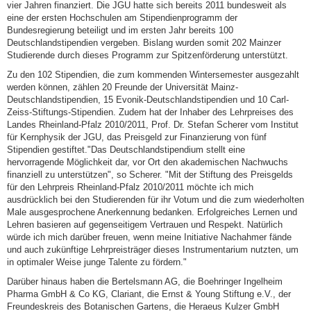
vier Jahren finanziert. Die JGU hatte sich bereits 2011 bundesweit als
eine der ersten Hochschulen am Stipendienprogramm der
Bundesregierung beteiligt und im ersten Jahr bereits 100
Deutschlandstipendien vergeben. Bislang wurden somit 202 Mainzer
Studierende durch dieses Programm zur Spitzenförderung unterstützt.
Zu den 102 Stipendien, die zum kommenden Wintersemester ausgezahlt
werden können, zählen 20 Freunde der Universität Mainz-
Deutschlandstipendien, 15 Evonik-Deutschlandstipendien und 10 Carl-
Zeiss-Stiftungs-Stipendien. Zudem hat der Inhaber des Lehrpreises des
Landes Rheinland-Pfalz 2010/2011, Prof. Dr. Stefan Scherer vom Institut
für Kernphysik der JGU, das Preisgeld zur Finanzierung von fünf
Stipendien gestiftet."Das Deutschlandstipendium stellt eine
hervorragende Möglichkeit dar, vor Ort den akademischen Nachwuchs
finanziell zu unterstützen", so Scherer. "Mit der Stiftung des Preisgelds
für den Lehrpreis Rheinland-Pfalz 2010/2011 möchte ich mich
ausdrücklich bei den Studierenden für ihr Votum und die zum wiederholten
Male ausgesprochene Anerkennung bedanken. Erfolgreiches Lernen und
Lehren basieren auf gegenseitigem Vertrauen und Respekt. Natürlich
würde ich mich darüber freuen, wenn meine Initiative Nachahmer fände
und auch zukünftige Lehrpreisträger dieses Instrumentarium nutzten, um
in optimaler Weise junge Talente zu fördern."
Darüber hinaus haben die Bertelsmann AG, die Boehringer Ingelheim
Pharma GmbH & Co KG, Clariant, die Ernst & Young Stiftung e.V., der
Freundeskreis des Botanischen Gartens, die Heraeus Kulzer GmbH