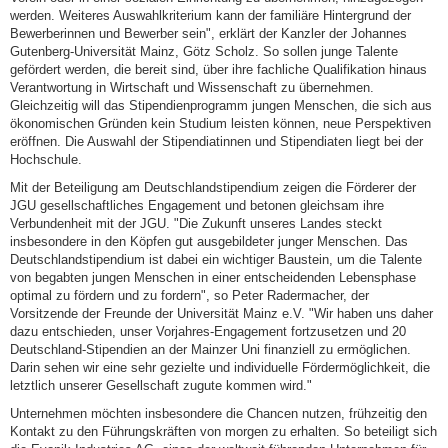
werden. Weiteres Auswahlkriterium kann der familiäre Hintergrund der
Bewerberinnen und Bewerber sein", erklärt der Kanzler der Johannes
Gutenberg-Universität Mainz, Götz Scholz. So sollen junge Talente
gefördert werden, die bereit sind, über ihre fachliche Qualifikation hinaus
Verantwortung in Wirtschaft und Wissenschaft zu übernehmen.
Gleichzeitig will das Stipendienprogramm jungen Menschen, die sich aus
ökonomischen Gründen kein Studium leisten können, neue Perspektiven
eröffnen. Die Auswahl der Stipendiatinnen und Stipendiaten liegt bei der
Hochschule.
Mit der Beteiligung am Deutschlandstipendium zeigen die Förderer der
JGU gesellschaftliches Engagement und betonen gleichsam ihre
Verbundenheit mit der JGU. "Die Zukunft unseres Landes steckt
insbesondere in den Köpfen gut ausgebildeter junger Menschen. Das
Deutschlandstipendium ist dabei ein wichtiger Baustein, um die Talente
von begabten jungen Menschen in einer entscheidenden Lebensphase
optimal zu fördern und zu fordern", so Peter Radermacher, der
Vorsitzende der Freunde der Universität Mainz e.V. "Wir haben uns daher
dazu entschieden, unser Vorjahres-Engagement fortzusetzen und 20
Deutschland-Stipendien an der Mainzer Uni finanziell zu ermöglichen.
Darin sehen wir eine sehr gezielte und individuelle Fördermöglichkeit, die
letztlich unserer Gesellschaft zugute kommen wird."
Unternehmen möchten insbesondere die Chancen nutzen, frühzeitig den
Kontakt zu den Führungskräften von morgen zu erhalten. So beteiligt sich