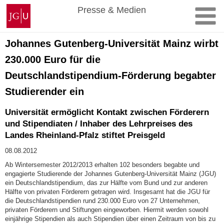
Zum
Johannes
Presse & Medien
Inhalt
Gutenberg-
springen
Universität
Mainz
Johannes Gutenberg-Universität Mainz wirbt
230.000 Euro für die
Deutschlandstipendium-Förderung begabter
Studierender ein
Universität ermöglicht Kontakt zwischen Förderern
und Stipendiaten / Inhaber des Lehrpreises des
Landes Rheinland-Pfalz stiftet Preisgeld
08.08.2012
Ab Wintersemester 2012/2013 erhalten 102 besonders begabte und
engagierte Studierende der Johannes Gutenberg-Universität Mainz (JGU)
ein Deutschlandstipendium, das zur Hälfte vom Bund und zur anderen
Hälfte von privaten Förderern getragen wird. Insgesamt hat die JGU für
die Deutschlandstipendien rund 230.000 Euro von 27 Unternehmen,
privaten Förderern und Stiftungen eingeworben. Hiermit werden sowohl
einjährige Stipendien als auch Stipendien über einen Zeitraum von bis zu