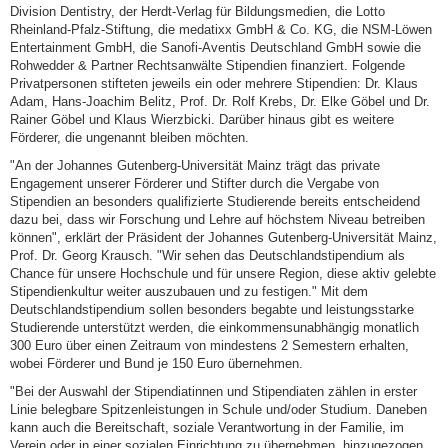
Division Dentistry, der Herdt-Verlag für Bildungsmedien, die Lotto
Rheinland-Pfalz-Stiftung, die medatixx GmbH & Co. KG, die NSM-Löwen
Entertainment GmbH, die Sanofi-Aventis Deutschland GmbH sowie die
Rohwedder & Partner Rechtsanwälte Stipendien finanziert. Folgende
Privatpersonen stifteten jeweils ein oder mehrere Stipendien: Dr. Klaus
Adam, Hans-Joachim Belitz, Prof. Dr. Rolf Krebs, Dr. Elke Göbel und Dr.
Rainer Göbel und Klaus Wierzbicki. Darüber hinaus gibt es weitere
Förderer, die ungenannt bleiben möchten.
"An der Johannes Gutenberg-Universität Mainz trägt das private
Engagement unserer Förderer und Stifter durch die Vergabe von
Stipendien an besonders qualifizierte Studierende bereits entscheidend
dazu bei, dass wir Forschung und Lehre auf höchstem Niveau betreiben
können", erklärt der Präsident der Johannes Gutenberg-Universität Mainz,
Prof. Dr. Georg Krausch. "Wir sehen das Deutschlandstipendium als
Chance für unsere Hochschule und für unsere Region, diese aktiv gelebte
Stipendienkultur weiter auszubauen und zu festigen." Mit dem
Deutschlandstipendium sollen besonders begabte und leistungsstarke
Studierende unterstützt werden, die einkommensunabhängig monatlich
300 Euro über einen Zeitraum von mindestens 2 Semestern erhalten,
wobei Förderer und Bund je 150 Euro übernehmen.
"Bei der Auswahl der Stipendiatinnen und Stipendiaten zählen in erster
Linie belegbare Spitzenleistungen in Schule und/oder Studium. Daneben
kann auch die Bereitschaft, soziale Verantwortung in der Familie, im
Verein oder in einer sozialen Einrichtung zu übernehmen, hinzugezogen