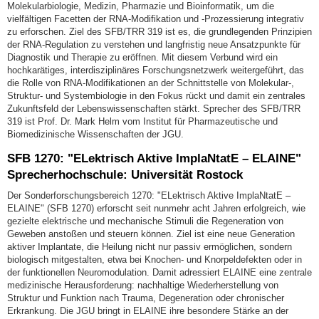
Molekularbiologie, Medizin, Pharmazie und Bioinformatik, um die
vielfältigen Facetten der RNA-Modifikation und -Prozessierung integrativ
zu erforschen. Ziel des SFB/TRR 319 ist es, die grundlegenden Prinzipien
der RNA-Regulation zu verstehen und langfristig neue Ansatzpunkte für
Diagnostik und Therapie zu eröffnen. Mit diesem Verbund wird ein
hochkarätiges, interdisziplinäres Forschungsnetzwerk weitergeführt, das
die Rolle von RNA-Modifikationen an der Schnittstelle von Molekular-,
Struktur- und Systembiologie in den Fokus rückt und damit ein zentrales
Zukunftsfeld der Lebenswissenschaften stärkt. Sprecher des SFB/TRR
319 ist Prof. Dr. Mark Helm vom Institut für Pharmazeutische und
Biomedizinische Wissenschaften der JGU.
SFB 1270: "ELektrisch Aktive ImplaNtatE – ELAINE"
Sprecherhochschule: Universität Rostock
Der Sonderforschungsbereich 1270: "ELektrisch Aktive ImplaNtatE –
ELAINE" (SFB 1270) erforscht seit nunmehr acht Jahren erfolgreich, wie
gezielte elektrische und mechanische Stimuli die Regeneration von
Geweben anstoßen und steuern können. Ziel ist eine neue Generation
aktiver Implantate, die Heilung nicht nur passiv ermöglichen, sondern
biologisch mitgestalten, etwa bei Knochen- und Knorpeldefekten oder in
der funktionellen Neuromodulation. Damit adressiert ELAINE eine zentrale
medizinische Herausforderung: nachhaltige Wiederherstellung von
Struktur und Funktion nach Trauma, Degeneration oder chronischer
Erkrankung. Die JGU bringt in ELAINE ihre besondere Stärke an der