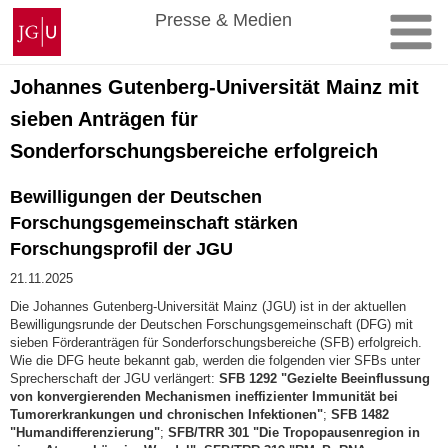
Zum
Johannes
Presse & Medien
Inhalt
Gutenberg-
springen
Universität
Mainz
Johannes Gutenberg-Universität Mainz mit
sieben Anträgen für
Sonderforschungsbereiche erfolgreich
Bewilligungen der Deutschen
Forschungsgemeinschaft stärken
Forschungsprofil der JGU
21.11.2025
Die Johannes Gutenberg-Universität Mainz (JGU) ist in der aktuellen
Bewilligungsrunde der Deutschen Forschungsgemeinschaft (DFG) mit
sieben Förderanträgen für Sonderforschungsbereiche (SFB) erfolgreich.
Wie die DFG heute bekannt gab, werden die folgenden vier SFBs unter
Sprecherschaft der JGU verlängert:
SFB 1292 "Gezielte Beeinflussung
von konvergierenden Mechanismen ineffizienter Immunität bei
Tumorerkrankungen und chronischen Infektionen"
;
SFB 1482
"Humandifferenzierung"
;
SFB/TRR 301 "Die Tropopausenregion in