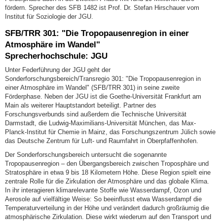
fördern. Sprecher des SFB 1482 ist Prof. Dr. Stefan Hirschauer vom
Institut für Soziologie der JGU.
SFB/TRR 301: "Die Tropopausenregion in einer
Atmosphäre im Wandel"
Sprecherhochschule: JGU
Unter Federführung der JGU geht der
Sonderforschungsbereich/Transregio 301: "Die Tropopausenregion in
einer Atmosphäre im Wandel" (SFB/TRR 301) in seine zweite
Förderphase. Neben der JGU ist die Goethe-Universität Frankfurt am
Main als weiterer Hauptstandort beteiligt. Partner des
Forschungsverbunds sind außerdem die Technische Universität
Darmstadt, die Ludwig-Maximilians-Universität München, das Max-
Planck-Institut für Chemie in Mainz, das Forschungszentrum Jülich sowie
das Deutsche Zentrum für Luft- und Raumfahrt in Oberpfaffenhofen.
Der Sonderforschungsbereich untersucht die sogenannte
Tropopausenregion – den Übergangsbereich zwischen Troposphäre und
Stratosphäre in etwa 9 bis 18 Kilometern Höhe. Diese Region spielt eine
zentrale Rolle für die Zirkulation der Atmosphäre und das globale Klima.
In ihr interagieren klimarelevante Stoffe wie Wasserdampf, Ozon und
Aerosole auf vielfältige Weise: So beeinflusst etwa Wasserdampf die
Temperaturverteilung in der Höhe und verändert dadurch großräumig die
atmosphärische Zirkulation. Diese wirkt wiederum auf den Transport und