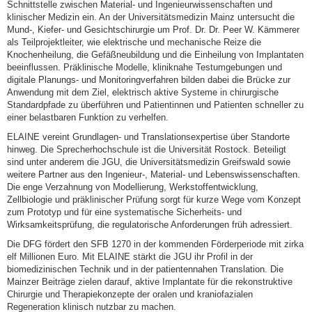
Schnittstelle zwischen Material- und Ingenieurwissenschaften und
klinischer Medizin ein. An der Universitätsmedizin Mainz untersucht die
Mund-, Kiefer- und Gesichtschirurgie um Prof. Dr. Dr. Peer W. Kämmerer
als Teilprojektleiter, wie elektrische und mechanische Reize die
Knochenheilung, die Gefäßneubildung und die Einheilung von Implantaten
beeinflussen. Präklinische Modelle, kliniknahe Testumgebungen und
digitale Planungs- und Monitoringverfahren bilden dabei die Brücke zur
Anwendung mit dem Ziel, elektrisch aktive Systeme in chirurgische
Standardpfade zu überführen und Patientinnen und Patienten schneller zu
einer belastbaren Funktion zu verhelfen.
ELAINE vereint Grundlagen- und Translationsexpertise über Standorte
hinweg. Die Sprecherhochschule ist die Universität Rostock. Beteiligt
sind unter anderem die JGU, die Universitätsmedizin Greifswald sowie
weitere Partner aus den Ingenieur-, Material- und Lebenswissenschaften.
Die enge Verzahnung von Modellierung, Werkstoffentwicklung,
Zellbiologie und präklinischer Prüfung sorgt für kurze Wege vom Konzept
zum Prototyp und für eine systematische Sicherheits- und
Wirksamkeitsprüfung, die regulatorische Anforderungen früh adressiert.
Die DFG fördert den SFB 1270 in der kommenden Förderperiode mit zirka
elf Millionen Euro. Mit ELAINE stärkt die JGU ihr Profil in der
biomedizinischen Technik und in der patientennahen Translation. Die
Mainzer Beiträge zielen darauf, aktive Implantate für die rekonstruktive
Chirurgie und Therapiekonzepte der oralen und kraniofazialen
Regeneration klinisch nutzbar zu machen.