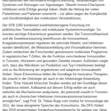
Mechanismen wie verminderte Antigen-Erkennung, Veränderungen von
Zytokinen und Störungen von Signalwegen. Obwohl Immun-Checkpoint-
Inhibitoren erste Erfolge gezeigt haben, bleibt die Heilung bei vielen
Patientinnen und Patienten unerreicht – vor allem wegen der Komplexität
und Unvollständigkeit des molekularen Verständnisses.
Der SFB 1292 kombiniert krankheitsbezogene Forschung mit
präklinischen Tiermodellen und molekularer Systemimmunologie. So
konnten wichtige Erkenntnisse gewonnen werden: Der Tumorstoffwechsel
und die Gewebeansäuerung beeinflussen die Immunantwort,
Koagulationsproteasen regulieren die antivirale Abwehr, und Inhibitoren
wurden identifiziert, die Metastasenbildung und Virusreplikation hemmen.
Zudem entdeckten die Forschenden gemeinsame molekulare Programme
in regulatorischen T-Zellen, die die Funktion verschiedener Immunzellen
in Tumoren, infiziertem und gesundem Gewebe steuern. Außerdem zeigte
sich, dass das Mikrobiom zur Produktion von Typ-I-Interferonen beiträgt
und so die Aktivierung der angeborenen und adaptiven Immunabwehr
fördert. Diese Erkenntnisse bilden die Grundlage für innovative Therapien,
die sowohl in der Onkologie als auch in der Infektiologie Anwendung
finden. "Eine Vielzahl klinischer Studien wurden auf der Grundlage dieser
Ergebnisse initiiert. Aufbauend auf diesem Erfolg wollen wir auch
weiterhin die Mechanismen analysieren, die potenziell sowohl in Tumoren
als auch in chronischen Infektionen Immunevasionsmechanismen
ermöglichen", sagt Prof. Dr. Tobias Bopp vom Institut für Immunologie der
JGU, der neue designierte Sprecher des Konsortiums. Die DFG fördert
den 2018 eingerichteten Sonderforschungsbereichs für weitere vier Jahre