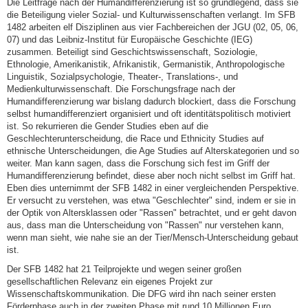
Die Leitfrage nach der Humandifferenzierung ist so grundlegend, dass sie
die Beteiligung vieler Sozial- und Kulturwissenschaften verlangt. Im SFB
1482 arbeiten elf Disziplinen aus vier Fachbereichen der JGU (02, 05, 06,
07) und das Leibniz-Institut für Europäische Geschichte (IEG)
zusammen. Beteiligt sind Geschichtswissenschaft, Soziologie,
Ethnologie, Amerikanistik, Afrikanistik, Germanistik, Anthropologische
Linguistik, Sozialpsychologie, Theater-, Translations-, und
Medienkulturwissenschaft. Die Forschungsfrage nach der
Humandifferenzierung war bislang dadurch blockiert, dass die Forschung
selbst humandifferenziert organisiert und oft identitätspolitisch motiviert
ist. So rekurrieren die Gender Studies eben auf die
Geschlechterunterscheidung, die Race und Ethnicity Studies auf
ethnische Unterscheidungen, die Age Studies auf Alterskategorien und so
weiter. Man kann sagen, dass die Forschung sich fest im Griff der
Humandifferenzierung befindet, diese aber noch nicht selbst im Griff hat.
Eben dies unternimmt der SFB 1482 in einer vergleichenden Perspektive.
Er versucht zu verstehen, was etwa "Geschlechter" sind, indem er sie in
der Optik von Altersklassen oder "Rassen" betrachtet, und er geht davon
aus, dass man die Unterscheidung von "Rassen" nur verstehen kann,
wenn man sieht, wie nahe sie an der Tier/Mensch-Unterscheidung gebaut
ist.
Der SFB 1482 hat 21 Teilprojekte und wegen seiner großen
gesellschaftlichen Relevanz ein eigenes Projekt zur
Wissenschaftskommunikation. Die DFG wird ihn nach seiner ersten
Förderphase auch in der zweiten Phase mit rund 10 Millionen Euro