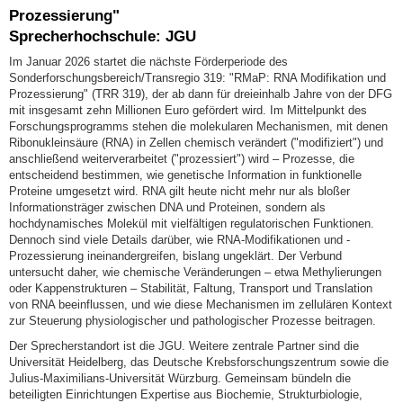
Prozessierung"
Sprecherhochschule: JGU
Im Januar 2026 startet die nächste Förderperiode des
Sonderforschungsbereich/Transregio 319: "RMaP: RNA Modifikation und
Prozessierung" (TRR 319), der ab dann für dreieinhalb Jahre von der DFG
mit insgesamt zehn Millionen Euro gefördert wird. Im Mittelpunkt des
Forschungsprogramms stehen die molekularen Mechanismen, mit denen
Ribonukleinsäure (RNA) in Zellen chemisch verändert ("modifiziert") und
anschließend weiterverarbeitet ("prozessiert") wird – Prozesse, die
entscheidend bestimmen, wie genetische Information in funktionelle
Proteine umgesetzt wird. RNA gilt heute nicht mehr nur als bloßer
Informationsträger zwischen DNA und Proteinen, sondern als
hochdynamisches Molekül mit vielfältigen regulatorischen Funktionen.
Dennoch sind viele Details darüber, wie RNA-Modifikationen und -
Prozessierung ineinandergreifen, bislang ungeklärt. Der Verbund
untersucht daher, wie chemische Veränderungen – etwa Methylierungen
oder Kappenstrukturen – Stabilität, Faltung, Transport und Translation
von RNA beeinflussen, und wie diese Mechanismen im zellulären Kontext
zur Steuerung physiologischer und pathologischer Prozesse beitragen.
Der Sprecherstandort ist die JGU. Weitere zentrale Partner sind die
Universität Heidelberg, das Deutsche Krebsforschungszentrum sowie die
Julius-Maximilians-Universität Würzburg. Gemeinsam bündeln die
beteiligten Einrichtungen Expertise aus Biochemie, Strukturbiologie,