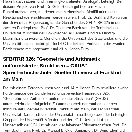
Flavinkatalysatoren und ihren ringkontrahierten Analoga", beteiligt. Bei
diesem Projekt von Prof. Dr. Golo Storch geht es um Flavin-
Photokatalysatoren, mit denen durch chemische Modifikation neue
Reaktionspfade erschlossen werden sollen. Prof. Dr. Burkhard König von
der Universität Regensburg ist der Sprecher des SFB/TRR 325 in der
zweiten Förderphase, Prof. Dr. Thorsten Bach von der Technischen
Universität München der Co-Sprecher. Außerdem sind die Ludwig-
Maximilians-Universität München, die Universität des Saarlandes und die
Universität Leipzig beteiligt. Die DFG fördert den Verbund in der zweiten
Förderphase mit insgesamt rund elf Millionen Euro.
SFB/TRR 326: "Geometrie und Arithmetik
uniformisierter Strukturen – GAUS"
Sprecherhochschule: Goethe-Universität Frankfurt
am Main
Die mit einem Fördervolumen von rund 14 Millionen Euro bewilligte zweite
Förderperiode des Sonderforschungsbereichs/Transregios 326:
"Geometrie und Arithmetik uniformisierter Strukturen" (GAUS)
unterstreicht die erfolgreiche Zusammenarbeit der mathematischen
Institute der Goethe-Universität Frankfurt am Main, der Technischen
Universität Darmstadt und der Universität Heidelberg sowie der beteiligten
Gruppen der Universität Münster und der JGU. Das Institut für
Mathematik der JGU ist mit den vier leitenden Wissenschaftern Prof. Dr.
Tom Bachmann, Prof. Dr. Manuel Blickle, Juniorprof. Dr. Jens Eberhard