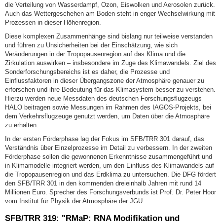
die Verteilung von Wasserdampf, Ozon, Eiswolken und Aerosolen zurück.
Auch das Wettergeschehen am Boden steht in enger Wechselwirkung mit
Prozessen in dieser Höhenregion.
Diese komplexen Zusammenhänge sind bislang nur teilweise verstanden
und führen zu Unsicherheiten bei der Einschätzung, wie sich
Veränderungen in der Tropopausenregion auf das Klima und die
Zirkulation auswirken – insbesondere im Zuge des Klimawandels. Ziel des
Sonderforschungsbereichs ist es daher, die Prozesse und
Einflussfaktoren in dieser Übergangszone der Atmosphäre genauer zu
erforschen und ihre Bedeutung für das Klimasystem besser zu verstehen.
Hierzu werden neue Messdaten des deutschen Forschungsflugzeugs
HALO beitragen sowie Messungen im Rahmen des IAGOS-Projekts, bei
dem Verkehrsflugzeuge genutzt werden, um Daten über die Atmosphäre
zu erhalten.
In der ersten Förderphase lag der Fokus im SFB/TRR 301 darauf, das
Verständnis über Einzelprozesse im Detail zu verbessern. In der zweiten
Förderphase sollen die gewonnenen Erkenntnisse zusammengeführt und
in Klimamodelle integriert werden, um den Einfluss des Klimawandels auf
die Tropopausenregion und das Erdklima zu untersuchen. Die DFG fördert
den SFB/TRR 301 in den kommenden dreieinhalb Jahren mit rund 14
Millionen Euro. Sprecher des Forschungsverbunds ist Prof. Dr. Peter Hoor
vom Institut für Physik der Atmosphäre der JGU.
SFB/TRR 319: "RMaP: RNA Modifikation und