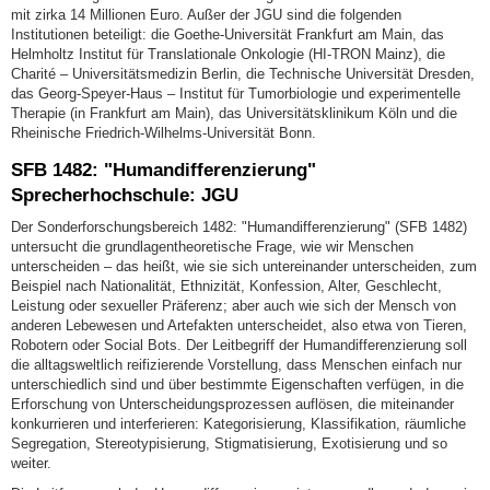
mit zirka 14 Millionen Euro. Außer der JGU sind die folgenden
Institutionen beteiligt: die Goethe-Universität Frankfurt am Main, das
Helmholtz Institut für Translationale Onkologie (HI-TRON Mainz), die
Charité – Universitätsmedizin Berlin, die Technische Universität Dresden,
das Georg-Speyer-Haus – Institut für Tumorbiologie und experimentelle
Therapie (in Frankfurt am Main), das Universitätsklinikum Köln und die
Rheinische Friedrich-Wilhelms-Universität Bonn.
SFB 1482: "Humandifferenzierung"
Sprecherhochschule: JGU
Der Sonderforschungsbereich 1482: "Humandifferenzierung" (SFB 1482)
untersucht die grundlagentheoretische Frage, wie wir Menschen
unterscheiden – das heißt, wie sie sich untereinander unterscheiden, zum
Beispiel nach Nationalität, Ethnizität, Konfession, Alter, Geschlecht,
Leistung oder sexueller Präferenz; aber auch wie sich der Mensch von
anderen Lebewesen und Artefakten unterscheidet, also etwa von Tieren,
Robotern oder Social Bots. Der Leitbegriff der Humandifferenzierung soll
die alltagsweltlich reifizierende Vorstellung, dass Menschen einfach nur
unterschiedlich sind und über bestimmte Eigenschaften verfügen, in die
Erforschung von Unterscheidungsprozessen auflösen, die miteinander
konkurrieren und interferieren: Kategorisierung, Klassifikation, räumliche
Segregation, Stereotypisierung, Stigmatisierung, Exotisierung und so
weiter.