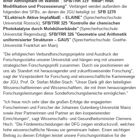
einer Atmosphäre im Wandel"
;
SFB/TRR 319 "RMaP: RNA
Modifikation und Prozessierung"
. Verlängert werden außerdem die
folgenden drei SFBs, an denen die JGU beteiligt ist:
SFB 1270
"ELektrisch Aktive ImplaNtatE – ELAINE"
(Sprecherhochschule:
Universität Rostock);
SFB/TRR 325 "Kontrolle der chemischen
Photokatalyse durch Molekülverbände"
(Sprecherhochschule:
Universität Regensburg);
SFB/TRR 326 "Geometrie und Arithmetik
uniformisierter Strukturen – GAUS"
(Sprecherhochschule: Goethe-
Universität Frankfurt am Main).
"Die erfolgreichen Verbundforschungsprojekte sind Ausdruck der
Forschungsstärke unserer Universität und hängen eng mit unserem
strategischen Forschungsprofil zusammen. Durch sie positionieren wir
uns als Standort mit herausragender und zukunftsweisender Forschung",
sagt der Vizepräsident für Forschung und wissenschaftliche Karrierewege
der JGU, Prof. Dr. Stefan Müller-Stach. "Unser Dank gilt den beteiligten
Wissenschaftlerinnen und Wissenschaftlern, die mit ihren herausragenden
Forschungsleistungen diese Sonderforschungsbereiche ermöglichen."
"Ich freue mich sehr über die großen Erfolge der engagierten
Forscherinnen und Forscher der Johannes Gutenberg-Universität Mainz
sowie ihrer Partnerinnen und Partner an den kooperierenden
Einrichtungen", sagt Wissenschafts- und Gesundheitsminister Clemens
Hoch. "Die Förderentscheidungen der DFG zeigen eindrucksvoll, welches
hohe wissenschaftliche Niveau sie gemeinsam haben. Einen wichtigen
Beitrag zu diesen Erfolgen leistet unsere Forschungsinitiative für die