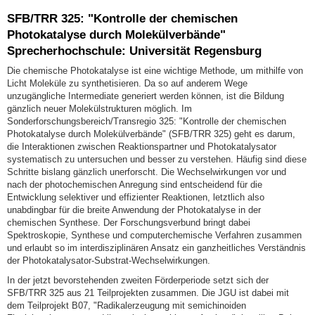
SFB/TRR 325: "Kontrolle der chemischen
Photokatalyse durch Molekülverbände"
Sprecherhochschule: Universität Regensburg
Die chemische Photokatalyse ist eine wichtige Methode, um mithilfe von
Licht Moleküle zu synthetisieren. Da so auf anderem Wege
unzugängliche Intermediate generiert werden können, ist die Bildung
gänzlich neuer Molekülstrukturen möglich. Im
Sonderforschungsbereich/Transregio 325: "Kontrolle der chemischen
Photokatalyse durch Molekülverbände" (SFB/TRR 325) geht es darum,
die Interaktionen zwischen Reaktionspartner und Photokatalysator
systematisch zu untersuchen und besser zu verstehen. Häufig sind diese
Schritte bislang gänzlich unerforscht. Die Wechselwirkungen vor und
nach der photochemischen Anregung sind entscheidend für die
Entwicklung selektiver und effizienter Reaktionen, letztlich also
unabdingbar für die breite Anwendung der Photokatalyse in der
chemischen Synthese. Der Forschungsverbund bringt dabei
Spektroskopie, Synthese und computerchemische Verfahren zusammen
und erlaubt so im interdisziplinären Ansatz ein ganzheitliches Verständnis
der Photokatalysator-Substrat-Wechselwirkungen.
In der jetzt bevorstehenden zweiten Förderperiode setzt sich der
SFB/TRR 325 aus 21 Teilprojekten zusammen. Die JGU ist dabei mit
dem Teilprojekt B07, "Radikalerzeugung mit semichinoiden