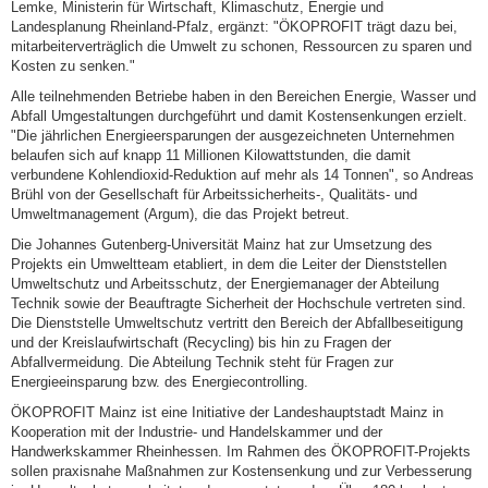
Lemke, Ministerin für Wirtschaft, Klimaschutz, Energie und
Landesplanung Rheinland-Pfalz, ergänzt: "ÖKOPROFIT trägt dazu bei,
mitarbeiterverträglich die Umwelt zu schonen, Ressourcen zu sparen und
Kosten zu senken."
Alle teilnehmenden Betriebe haben in den Bereichen Energie, Wasser und
Abfall Umgestaltungen durchgeführt und damit Kostensenkungen erzielt.
"Die jährlichen Energieersparungen der ausgezeichneten Unternehmen
belaufen sich auf knapp 11 Millionen Kilowattstunden, die damit
verbundene Kohlendioxid-Reduktion auf mehr als 14 Tonnen", so Andreas
Brühl von der Gesellschaft für Arbeitssicherheits-, Qualitäts- und
Umweltmanagement (Argum), die das Projekt betreut.
Die Johannes Gutenberg-Universität Mainz hat zur Umsetzung des
Projekts ein Umweltteam etabliert, in dem die Leiter der Dienststellen
Umweltschutz und Arbeitsschutz, der Energiemanager der Abteilung
Technik sowie der Beauftragte Sicherheit der Hochschule vertreten sind.
Die Dienststelle Umweltschutz vertritt den Bereich der Abfallbeseitigung
und der Kreislaufwirtschaft (Recycling) bis hin zu Fragen der
Abfallvermeidung. Die Abteilung Technik steht für Fragen zur
Energieeinsparung bzw. des Energiecontrolling.
ÖKOPROFIT Mainz ist eine Initiative der Landeshauptstadt Mainz in
Kooperation mit der Industrie- und Handelskammer und der
Handwerkskammer Rheinhessen. Im Rahmen des ÖKOPROFIT-Projekts
sollen praxisnahe Maßnahmen zur Kostensenkung und zur Verbesserung