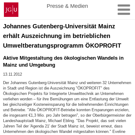
Zum
Johannes
Presse & Medien
Inhalt
Gutenberg-
springen
Universität
Mainz
Johannes Gutenberg-Universität Mainz
erhält Auszeichnung im betrieblichen
Umweltberatungsprogramm ÖKOPROFIT
Aktive Mitgestaltung des ökologischen Wandels in
Mainz und Umgebung
13.11.2012
Der Johannes Gutenberg-Universität Mainz und weiteren 32 Unternehmen
in Stadt und Region ist die Auszeichnung "ÖKOPROFIT" des
Ökologischen Projekts für Integrierte Umwelttechnik an Unternehmen
verliehen worden – für ihre Bemühungen um eine Entlastung der Umwelt
bei gleichzeitiger Kosteneinsparung für die teilnehmenden Einrichtungen
und Betriebe. "Alle ÖKOPROFIT-Betriebe konnten Ersparungen erzielen,
die insgesamt €1,3 Mio. pro Jahr betragen", so der Oberbürgermeister der
Landeshauptstadt Mainz, Michael Ebling. "Das Projekt, das seit vielen
Jahren Teil der 'Agenda 21' der Stadt Mainz ist, beweist erneut, dass
Unternehmen den ökologischen Wandel mitgestalten können." Eveline