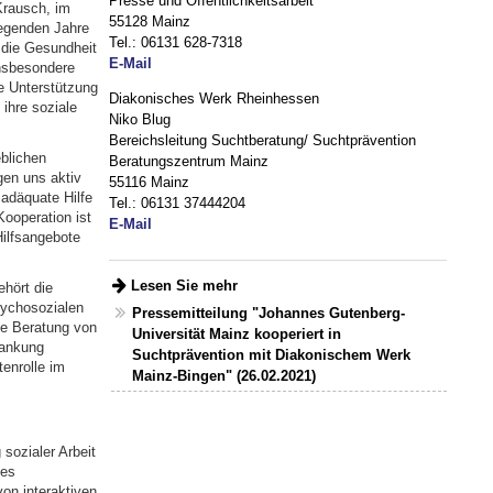
Presse und Öffentlichkeitsarbeit
Krausch, im
55128 Mainz
iegenden Jahre
Tel.: 06131 628-7318
 die Gesundheit
E-Mail
Insbesondere
e Unterstützung
Diakonisches Werk Rheinhessen
ihre soziale
Niko Blug
Bereichsleitung Suchtberatung/ Suchtprävention
blichen
Beratungszentrum Mainz
gen uns aktiv
55116 Mainz
adäquate Hilfe
Tel.: 06131 37444204
ooperation ist
E-Mail
Hilfsangebote
Lesen Sie mehr
hört die
sychosozialen
Pressemitteilung "Johannes Gutenberg-
ie Beratung von
Universität Mainz kooperiert in
rankung
Suchtprävention mit Diakonischem Werk
enrolle im
Mainz-Bingen" (26.02.2021)
sozialer Arbeit
des
on interaktiven