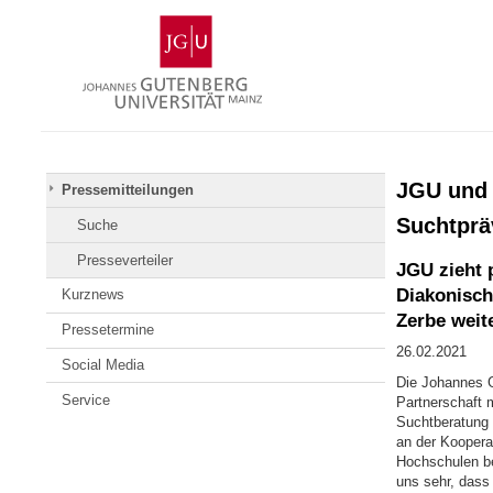
Zum
Johannes
Inhalt
Gutenberg-
springen
Universität
Mainz
JGU und 
Pressemitteilungen
Suchtprä
Suche
Presseverteiler
JGU zieht 
Diakonisch
Kurznews
Zerbe weit
Pressetermine
26.02.2021
Social Media
Die Johannes G
Service
Partnerschaft 
Suchtberatung 
an der Koopera
Hochschulen be
uns sehr, dass