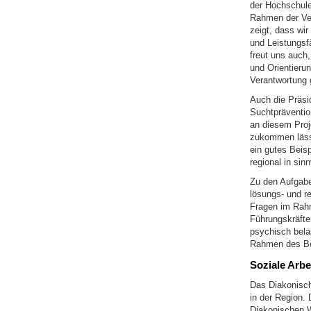
der Hochschule
Rahmen der Ver
zeigt, dass wi
und Leistungsfä
freut uns auch
und Orientieru
Verantwortung 
Auch die Präsi
Suchtpräventio
an diesem Proj
zukommen lässt
ein gutes Beisp
regional in sin
Zu den Aufgabe
lösungs- und re
Fragen im Rahm
Führungskräfte
psychisch bela
Rahmen des Be
Soziale Arbe
Das Diakonisch
in der Region.
Diakonischen We