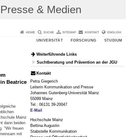
Presse & Medien
HOME
SUCHE
SITEMAP
KONTAKT
ENGLISH
UNIVERSITÄT
FORSCHUNG
STUDIUM
Weiterführende Links
Suchtberatung und Prävention an der JGU
Kontakt
dem
Petra Giegerich
in Beatrice
Leiterin Kommunikation und Presse
Johannes Gutenberg-Universität Mainz
55099 Mainz
Tel.: 06131 39-20047
olgreiche
E-Mail
eblichen
ochschule Mainz
Hochschule Mainz
ht dann beiden
Bettina Augustin
. "Wir freuen
Stabstelle Kommunikation
emeinsam mit