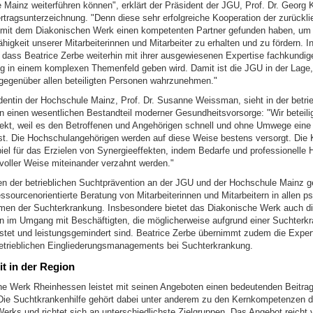
 Mainz weiterführen können", erklärt der Präsident der JGU, Prof. Dr. Georg 
tragsunterzeichnung. "Denn diese sehr erfolgreiche Kooperation der zurückl
r mit dem Diakonischen Werk einen kompetenten Partner gefunden haben, um
higkeit unserer Mitarbeiterinnen und Mitarbeiter zu erhalten und zu fördern. 
, dass Beatrice Zerbe weiterhin mit ihrer ausgewiesenen Expertise fachkundig
ng in einem komplexen Themenfeld geben wird. Damit ist die JGU in der Lage, 
gegenüber allen beteiligten Personen wahrzunehmen."
dentin der Hochschule Mainz, Prof. Dr. Susanne Weissman, sieht in der betrie
n einen wesentlichen Bestandteil moderner Gesundheitsvorsorge: "Wir beteili
ekt, weil es den Betroffenen und Angehörigen schnell und ohne Umwege eine 
. Die Hochschulangehörigen werden auf diese Weise bestens versorgt. Die K
iel für das Erzielen von Synergieeffekten, indem Bedarfe und professionelle 
nvoller Weise miteinander verzahnt werden."
n der betrieblichen Suchtprävention an der JGU und der Hochschule Mainz ge
ssourcenorientierte Beratung von Mitarbeiterinnen und Mitarbeitern in allen p
en der Suchterkrankung. Insbesondere bietet das Diakonische Werk auch d
n im Umgang mit Beschäftigten, die möglicherweise aufgrund einer Suchterk
stet und leistungsgemindert sind. Beatrice Zerbe übernimmt zudem die Expert
trieblichen Eingliederungsmanagements bei Suchterkrankung.
it in der Region
e Werk Rheinhessen leistet mit seinen Angeboten einen bedeutenden Beitrag 
 Die Suchtkrankenhilfe gehört dabei unter anderem zu den Kernkompetenzen 
rks und richtet sich an unterschiedlichste Zielgruppen. Das Angebot reicht v