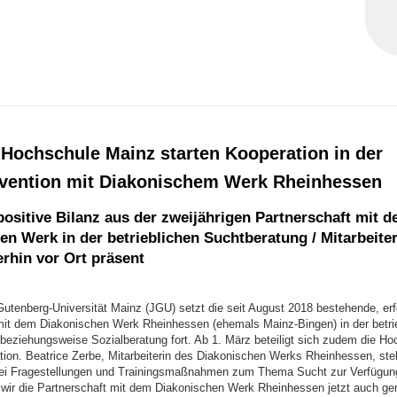
Hochschule Mainz starten Kooperation in der
vention mit Diakonischem Werk Rheinhessen
positive Bilanz aus der zweijährigen Partnerschaft mit 
en Werk in der betrieblichen Suchtberatung / Mitarbeiter
erhin vor Ort präsent
utenberg-Universität Mainz (JGU) setzt die seit August 2018 bestehende, erf
mit dem Diakonischen Werk Rheinhessen (ehemals Mainz-Bingen) in der betri
beziehungsweise Sozialberatung fort. Ab 1. März beteiligt sich zudem die H
tion. Beatrice Zerbe, Mitarbeiterin des Diakonischen Werks Rheinhessen, ste
i Fragestellungen und Trainingsmaßnahmen zum Thema Sucht zur Verfügung
 wir die Partnerschaft mit dem Diakonischen Werk Rheinhessen jetzt auch g