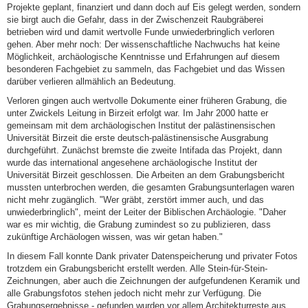
Projekte geplant, finanziert und dann doch auf Eis gelegt werden, sondern
sie birgt auch die Gefahr, dass in der Zwischenzeit Raubgräberei
betrieben wird und damit wertvolle Funde unwiederbringlich verloren
gehen. Aber mehr noch: Der wissenschaftliche Nachwuchs hat keine
Möglichkeit, archäologische Kenntnisse und Erfahrungen auf diesem
besonderen Fachgebiet zu sammeln, das Fachgebiet und das Wissen
darüber verlieren allmählich an Bedeutung.
Verloren gingen auch wertvolle Dokumente einer früheren Grabung, die
unter Zwickels Leitung in Birzeit erfolgt war. Im Jahr 2000 hatte er
gemeinsam mit dem archäologischen Institut der palästinensischen
Universität Birzeit die erste deutsch-palästinensische Ausgrabung
durchgeführt. Zunächst bremste die zweite Intifada das Projekt, dann
wurde das international angesehene archäologische Institut der
Universität Birzeit geschlossen. Die Arbeiten an dem Grabungsbericht
mussten unterbrochen werden, die gesamten Grabungsunterlagen waren
nicht mehr zugänglich. "Wer gräbt, zerstört immer auch, und das
unwiederbringlich", meint der Leiter der Biblischen Archäologie. "Daher
war es mir wichtig, die Grabung zumindest so zu publizieren, dass
zukünftige Archäologen wissen, was wir getan haben."
In diesem Fall konnte Dank privater Datenspeicherung und privater Fotos
trotzdem ein Grabungsbericht erstellt werden. Alle Stein-für-Stein-
Zeichnungen, aber auch die Zeichnungen der aufgefundenen Keramik und
alle Grabungsfotos stehen jedoch nicht mehr zur Verfügung. Die
Grabungsergebnisse - gefunden wurden vor allem Architekturreste aus