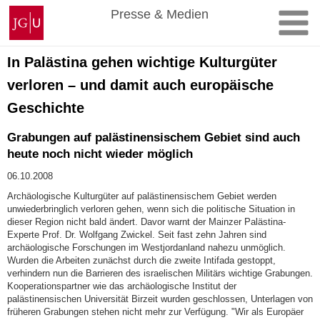
Zum
Johannes
Presse & Medien
Inhalt
Gutenberg-
springen
Universität
Mainz
In Palästina gehen wichtige Kulturgüter
verloren – und damit auch europäische
Geschichte
Grabungen auf palästinensischem Gebiet sind auch
heute noch nicht wieder möglich
06.10.2008
Archäologische Kulturgüter auf palästinensischem Gebiet werden
unwiederbringlich verloren gehen, wenn sich die politische Situation in
dieser Region nicht bald ändert. Davor warnt der Mainzer Palästina-
Experte Prof. Dr. Wolfgang Zwickel. Seit fast zehn Jahren sind
archäologische Forschungen im Westjordanland nahezu unmöglich.
Wurden die Arbeiten zunächst durch die zweite Intifada gestoppt,
verhindern nun die Barrieren des israelischen Militärs wichtige Grabungen.
Kooperationspartner wie das archäologische Institut der
palästinensischen Universität Birzeit wurden geschlossen, Unterlagen von
früheren Grabungen stehen nicht mehr zur Verfügung. "Wir als Europäer