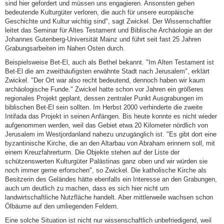
sind hier gefordert und müssen uns engagieren. Ansonsten gehen
bedeutende Kulturgüter verloren, die auch für unsere europäische
Geschichte und Kultur wichtig sind", sagt Zwickel. Der Wissenschaftler
leitet das Seminar für Altes Testament und Biblische Archäologie an der
Johannes Gutenberg-Universität Mainz und führt seit fast 25 Jahren
Grabungsarbeiten im Nahen Osten durch.
Beispielsweise Bet-El, auch als Bethel bekannt. "Im Alten Testament ist
Bet-El die am zweithäufigsten erwähnte Stadt nach Jerusalem", erklärt
Zwickel. "Der Ort war also recht bedeutend, dennoch haben wir kaum
archäologische Funde." Zwickel hatte schon vor Jahren ein größeres
regionales Projekt geplant, dessen zentraler Punkt Ausgrabungen im
biblischen Bet-El sein sollten. Im Herbst 2000 verhinderte die zweite
Intifada das Projekt in seinen Anfängen. Bis heute konnte es nicht wieder
aufgenommen werden, weil das Gebiet etwa 20 Kilometer nördlich von
Jerusalem im Westjordanland nahezu unzugänglich ist. "Es gibt dort eine
byzantinische Kirche, die an den Altarbau von Abraham erinnern soll, mit
einem Kreuzfahrerturm. Die Objekte stehen auf der Liste der
schützenswerten Kulturgüter Palästinas ganz oben und wir würden sie
noch immer gerne erforschen", so Zwickel. Die katholische Kirche als
Besitzerin des Geländes hätte ebenfalls ein Interesse an den Grabungen,
auch um deutlich zu machen, dass es sich hier nicht um
landwirtschaftliche Nutzfläche handelt. Aber mittlerweile wachsen schon
Ölbäume auf den umliegenden Feldern.
Eine solche Situation ist nicht nur wissenschaftlich unbefriedigend, weil