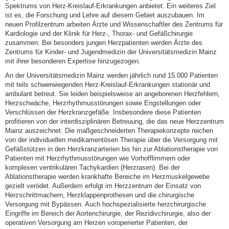
Spektrums von Herz-Kreislauf-Erkrankungen anbietet. Ein weiteres Ziel
ist es, die Forschung und Lehre auf diesem Gebiet auszubauen. Im
neuen Profilzentrum arbeiten Ärzte und Wissenschaftler des Zentrums für
Kardiologie und der Klinik für Herz-, Thorax- und Gefäßchirurgie
zusammen. Bei besonders jungen Herzpatienten werden Ärzte des
Zentrums für Kinder- und Jugendmedizin der Universitätsmedizin Mainz
mit ihrer besonderen Expertise hinzugezogen.
An der Universitätsmedizin Mainz werden jährlich rund 15.000 Patienten
mit teils schwerwiegenden Herz-Kreislauf-Erkrankungen stationär und
ambulant betreut. Sie leiden beispielsweise an angeborenen Herzfehlern,
Herzschwäche, Herzrhythmusstörungen sowie Engstellungen oder
Verschlüssen der Herzkranzgefäße. Insbesondere diese Patienten
profitieren von der interdisziplinären Betreuung, die das neue Herzzentrum
Mainz auszeichnet. Die maßgeschneiderten Therapiekonzepte reichen
von der individuellen medikamentösen Therapie über die Versorgung mit
Gefäßstützen in den Herzkranzarterien bis hin zur Ablationstherapie von
Patienten mit Herzrhythmusstörungen wie Vorhofflimmern oder
komplexen ventrikulären Tachykardien (Herzrasen). Bei der
Ablationstherapie werden krankhafte Bereiche im Herzmuskelgewebe
gezielt verödet. Außerdem erfolgt im Herzzentrum der Einsatz von
Herzschrittmachern, Herzklappenprothesen und die chirurgische
Versorgung mit Bypässen. Auch hochspezialisierte herzchirurgische
Eingriffe im Bereich der Aortenchirurgie, der Rezidivchirurgie, also der
operativen Versorgung am Herzen voroperierter Patienten, der