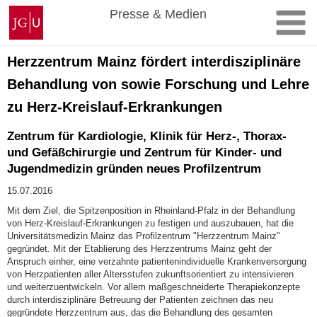
Zum
Johannes
Presse & Medien
Inhalt
Gutenberg-
springen
Universität
Mainz
Herzzentrum Mainz fördert interdisziplinäre
Behandlung von sowie Forschung und Lehre
zu Herz-Kreislauf-Erkrankungen
Zentrum für Kardiologie, Klinik für Herz-, Thorax-
und Gefäßchirurgie und Zentrum für Kinder- und
Jugendmedizin gründen neues Profilzentrum
15.07.2016
Mit dem Ziel, die Spitzenposition in Rheinland-Pfalz in der Behandlung
von Herz-Kreislauf-Erkrankungen zu festigen und auszubauen, hat die
Universitätsmedizin Mainz das Profilzentrum "Herzzentrum Mainz"
gegründet. Mit der Etablierung des Herzzentrums Mainz geht der
Anspruch einher, eine verzahnte patientenindividuelle Krankenversorgung
von Herzpatienten aller Altersstufen zukunftsorientiert zu intensivieren
und weiterzuentwickeln. Vor allem maßgeschneiderte Therapiekonzepte
durch interdisziplinäre Betreuung der Patienten zeichnen das neu
gegründete Herzzentrum aus, das die Behandlung des gesamten