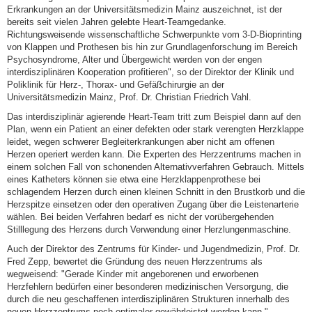
Erkrankungen an der Universitätsmedizin Mainz auszeichnet, ist der
bereits seit vielen Jahren gelebte Heart-Teamgedanke.
Richtungsweisende wissenschaftliche Schwerpunkte vom 3-D-Bioprinting
von Klappen und Prothesen bis hin zur Grundlagenforschung im Bereich
Psychosyndrome, Alter und Übergewicht werden von der engen
interdisziplinären Kooperation profitieren", so der Direktor der Klinik und
Poliklinik für Herz-, Thorax- und Gefäßchirurgie an der
Universitätsmedizin Mainz, Prof. Dr. Christian Friedrich Vahl.
Das interdisziplinär agierende Heart-Team tritt zum Beispiel dann auf den
Plan, wenn ein Patient an einer defekten oder stark verengten Herzklappe
leidet, wegen schwerer Begleiterkrankungen aber nicht am offenen
Herzen operiert werden kann. Die Experten des Herzzentrums machen in
einem solchen Fall von schonenden Alternativverfahren Gebrauch. Mittels
eines Katheters können sie etwa eine Herzklappenprothese bei
schlagendem Herzen durch einen kleinen Schnitt in den Brustkorb und die
Herzspitze einsetzen oder den operativen Zugang über die Leistenarterie
wählen. Bei beiden Verfahren bedarf es nicht der vorübergehenden
Stilllegung des Herzens durch Verwendung einer Herzlungenmaschine.
Auch der Direktor des Zentrums für Kinder- und Jugendmedizin, Prof. Dr.
Fred Zepp, bewertet die Gründung des neuen Herzzentrums als
wegweisend: "Gerade Kinder mit angeborenen und erworbenen
Herzfehlern bedürfen einer besonderen medizinischen Versorgung, die
durch die neu geschaffenen interdisziplinären Strukturen innerhalb des
neuen Herzzentrums noch optimaler gewährleistet werden kann."