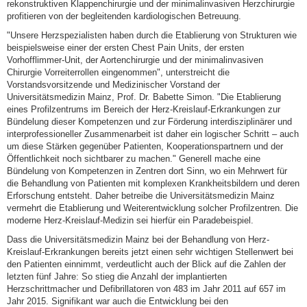
rekonstruktiven Klappenchirurgie und der minimalinvasiven Herzchirurgie
profitieren von der begleitenden kardiologischen Betreuung.
"Unsere Herzspezialisten haben durch die Etablierung von Strukturen wie
beispielsweise einer der ersten Chest Pain Units, der ersten
Vorhofflimmer-Unit, der Aortenchirurgie und der minimalinvasiven
Chirurgie Vorreiterrollen eingenommen", unterstreicht die
Vorstandsvorsitzende und Medizinischer Vorstand der
Universitätsmedizin Mainz, Prof. Dr. Babette Simon. "Die Etablierung
eines Profilzentrums im Bereich der Herz-Kreislauf-Erkrankungen zur
Bündelung dieser Kompetenzen und zur Förderung interdisziplinärer und
interprofessioneller Zusammenarbeit ist daher ein logischer Schritt – auch
um diese Stärken gegenüber Patienten, Kooperationspartnern und der
Öffentlichkeit noch sichtbarer zu machen." Generell mache eine
Bündelung von Kompetenzen in Zentren dort Sinn, wo ein Mehrwert für
die Behandlung von Patienten mit komplexen Krankheitsbildern und deren
Erforschung entsteht. Daher betreibe die Universitätsmedizin Mainz
vermehrt die Etablierung und Weiterentwicklung solcher Profilzentren. Die
moderne Herz-Kreislauf-Medizin sei hierfür ein Paradebeispiel.
Dass die Universitätsmedizin Mainz bei der Behandlung von Herz-
Kreislauf-Erkrankungen bereits jetzt einen sehr wichtigen Stellenwert bei
den Patienten einnimmt, verdeutlicht auch der Blick auf die Zahlen der
letzten fünf Jahre: So stieg die Anzahl der implantierten
Herzschrittmacher und Defibrillatoren von 483 im Jahr 2011 auf 657 im
Jahr 2015. Signifikant war auch die Entwicklung bei den