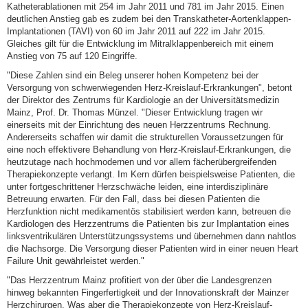
Katheterablationen mit 254 im Jahr 2011 und 781 im Jahr 2015. Einen
deutlichen Anstieg gab es zudem bei den Transkatheter-Aortenklappen-
Implantationen (TAVI) von 60 im Jahr 2011 auf 222 im Jahr 2015.
Gleiches gilt für die Entwicklung im Mitralklappenbereich mit einem
Anstieg von 75 auf 120 Eingriffe.
"Diese Zahlen sind ein Beleg unserer hohen Kompetenz bei der
Versorgung von schwerwiegenden Herz-Kreislauf-Erkrankungen", betont
der Direktor des Zentrums für Kardiologie an der Universitätsmedizin
Mainz, Prof. Dr. Thomas Münzel. "Dieser Entwicklung tragen wir
einerseits mit der Einrichtung des neuen Herzzentrums Rechnung.
Andererseits schaffen wir damit die strukturellen Voraussetzungen für
eine noch effektivere Behandlung von Herz-Kreislauf-Erkrankungen, die
heutzutage nach hochmodernen und vor allem fächerübergreifenden
Therapiekonzepte verlangt. Im Kern dürfen beispielsweise Patienten, die
unter fortgeschrittener Herzschwäche leiden, eine interdisziplinäre
Betreuung erwarten. Für den Fall, dass bei diesen Patienten die
Herzfunktion nicht medikamentös stabilisiert werden kann, betreuen die
Kardiologen des Herzzentrums die Patienten bis zur Implantation eines
linksventrikulären Unterstützungssystems und übernehmen dann nahtlos
die Nachsorge. Die Versorgung dieser Patienten wird in einer neuen Heart
Failure Unit gewährleistet werden."
"Das Herzzentrum Mainz profitiert von der über die Landesgrenzen
hinweg bekannten Fingerfertigkeit und der Innovationskraft der Mainzer
Herzchirurgen. Was aber die Therapiekonzepte von Herz-Kreislauf-