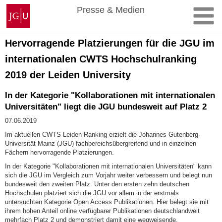
Zum
Johannes
Presse & Medien
Inhalt
Gutenberg-
springen
Universität
Mainz
Hervorragende Platzierungen für die JGU im
internationalen CWTS Hochschulranking
2019 der Leiden University
In der Kategorie "Kollaborationen mit internationalen
Universitäten" liegt die JGU bundesweit auf Platz 2
07.06.2019
Im aktuellen CWTS Leiden Ranking erzielt die Johannes Gutenberg-
Universität Mainz (JGU) fachbereichsübergreifend und in einzelnen
Fächern hervorragende Platzierungen.
In der Kategorie "Kollaborationen mit internationalen Universitäten" kann
sich die JGU im Vergleich zum Vorjahr weiter verbessern und belegt nun
bundesweit den zweiten Platz. Unter den ersten zehn deutschen
Hochschulen platziert sich die JGU vor allem in der erstmals
untersuchten Kategorie Open Access Publikationen. Hier belegt sie mit
ihrem hohen Anteil online verfügbarer Publikationen deutschlandweit
mehrfach Platz 2 und demonstriert damit eine wegweisende,