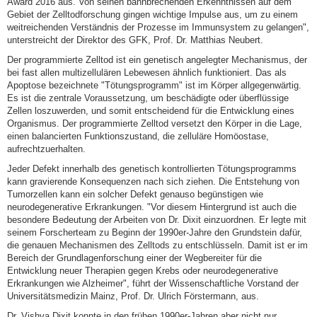
Award 2016 aus. Von seinen bahnbrechenden Erkenntnissen auf dem
Gebiet der Zelltodforschung gingen wichtige Impulse aus, um zu einem
weitreichenden Verständnis der Prozesse im Immunsystem zu gelangen",
unterstreicht der Direktor des GFK, Prof. Dr. Matthias Neubert.
Der programmierte Zelltod ist ein genetisch angelegter Mechanismus, der
bei fast allen multizellulären Lebewesen ähnlich funktioniert. Das als
Apoptose bezeichnete "Tötungsprogramm" ist im Körper allgegenwärtig.
Es ist die zentrale Voraussetzung, um beschädigte oder überflüssige
Zellen loszuwerden, und somit entscheidend für die Entwicklung eines
Organismus. Der programmierte Zelltod versetzt den Körper in die Lage,
einen balancierten Funktionszustand, die zelluläre Homöostase,
aufrechtzuerhalten.
Jeder Defekt innerhalb des genetisch kontrollierten Tötungsprogramms
kann gravierende Konsequenzen nach sich ziehen. Die Entstehung von
Tumorzellen kann ein solcher Defekt genauso begünstigen wie
neurodegenerative Erkrankungen. "Vor diesem Hintergrund ist auch die
besondere Bedeutung der Arbeiten von Dr. Dixit einzuordnen. Er legte mit
seinem Forscherteam zu Beginn der 1990er-Jahre den Grundstein dafür,
die genauen Mechanismen des Zelltods zu entschlüsseln. Damit ist er im
Bereich der Grundlagenforschung einer der Wegbereiter für die
Entwicklung neuer Therapien gegen Krebs oder neurodegenerative
Erkrankungen wie Alzheimer", führt der Wissenschaftliche Vorstand der
Universitätsmedizin Mainz, Prof. Dr. Ulrich Förstermann, aus.
Dr. Vishva Dixit konnte in den frühen 1990er-Jahren aber nicht nur