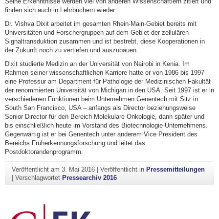
Seine Erkenntnisse werden viel von anderen Wissenschaftlern zitiert und
finden sich auch in Lehrbüchern wieder.
Dr. Vishva Dixit arbeitet im gesamten Rhein-Main-Gebiet bereits mit
Universitäten und Forschergruppen auf dem Gebiet der zellulären
Signaltransduktion zusammen und ist bestrebt, diese Kooperationen in
der Zukunft noch zu vertiefen und auszubauen.
Dixit studierte Medizin an der Universität von Nairobi in Kenia. Im
Rahmen seiner wissenschaftlichen Karriere hatte er von 1986 bis 1997
eine Professur am Department für Pathologie der Medizinischen Fakultät
der renommierten Universität von Michigan in den USA. Seit 1997 ist er in
verschiedenen Funktionen beim Unternehmen Genentech mit Sitz in
South San Francisco, USA – anfangs als Director beziehungsweise
Senior Director für den Bereich Molekulare Onkologie, dann später und
bis einschließlich heute im Vorstand des Biotechnologie-Unternehmens.
Gegenwärtig ist er bei Genentech unter anderem Vice President des
Bereichs Früherkennungsforschung und leitet das
Postdoktorandenprogramm.
Veröffentlicht am
3. Mai 2016
|
Veröffentlicht in
Pressemitteilungen
|
Verschlagwortet
Pressearchiv 2016