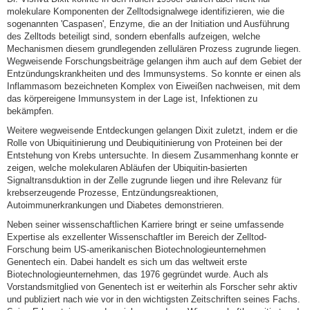
molekulare Komponenten der Zelltodsignalwege identifizieren, wie die
sogenannten 'Caspasen', Enzyme, die an der Initiation und Ausführung
des Zelltods beteiligt sind, sondern ebenfalls aufzeigen, welche
Mechanismen diesem grundlegenden zellulären Prozess zugrunde liegen.
Wegweisende Forschungsbeiträge gelangen ihm auch auf dem Gebiet der
Entzündungskrankheiten und des Immunsystems. So konnte er einen als
Inflammasom bezeichneten Komplex von Eiweißen nachweisen, mit dem
das körpereigene Immunsystem in der Lage ist, Infektionen zu
bekämpfen.
Weitere wegweisende Entdeckungen gelangen Dixit zuletzt, indem er die
Rolle von Ubiquitinierung und Deubiquitinierung von Proteinen bei der
Entstehung von Krebs untersuchte. In diesem Zusammenhang konnte er
zeigen, welche molekularen Abläufen der Ubiquitin-basierten
Signaltransduktion in der Zelle zugrunde liegen und ihre Relevanz für
krebserzeugende Prozesse, Entzündungsreaktionen,
Autoimmunerkrankungen und Diabetes demonstrieren.
Neben seiner wissenschaftlichen Karriere bringt er seine umfassende
Expertise als exzellenter Wissenschaftler im Bereich der Zelltod-
Forschung beim US-amerikanischen Biotechnologieunternehmen
Genentech ein. Dabei handelt es sich um das weltweit erste
Biotechnologieunternehmen, das 1976 gegründet wurde. Auch als
Vorstandsmitglied von Genentech ist er weiterhin als Forscher sehr aktiv
und publiziert nach wie vor in den wichtigsten Zeitschriften seines Fachs.