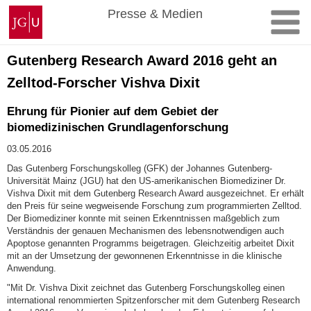
Zum
Johannes
Presse & Medien
Inhalt
Gutenberg-
springen
Universität
Mainz
Gutenberg Research Award 2016 geht an
Zelltod-Forscher Vishva Dixit
Ehrung für Pionier auf dem Gebiet der
biomedizinischen Grundlagenforschung
03.05.2016
Das Gutenberg Forschungskolleg (GFK) der Johannes Gutenberg-
Universität Mainz (JGU) hat den US-amerikanischen Biomediziner Dr.
Vishva Dixit mit dem Gutenberg Research Award ausgezeichnet. Er erhält
den Preis für seine wegweisende Forschung zum programmierten Zelltod.
Der Biomediziner konnte mit seinen Erkenntnissen maßgeblich zum
Verständnis der genauen Mechanismen des lebensnotwendigen auch
Apoptose genannten Programms beigetragen. Gleichzeitig arbeitet Dixit
mit an der Umsetzung der gewonnenen Erkenntnisse in die klinische
Anwendung.
"Mit Dr. Vishva Dixit zeichnet das Gutenberg Forschungskolleg einen
international renommierten Spitzenforscher mit dem Gutenberg Research