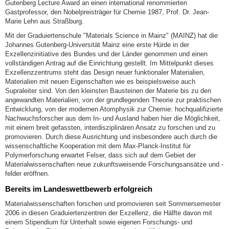
Gutenberg Lecture Award an einen international renommierten
Gastprofessor, den Nobelpreisträger für Chemie 1987, Prof. Dr. Jean-
Marie Lehn aus Straßburg.
Mit der Graduiertenschule "Materials Science in Mainz" (MAINZ) hat die
Johannes Gutenberg-Universität Mainz eine erste Hürde in der
Exzellenzinitiative des Bundes und der Länder genommen und einen
vollständigen Antrag auf die Einrichtung gestellt. Im Mittelpunkt dieses
Exzellenzzentrums steht das Design neuer funktionaler Materialien,
Materialien mit neuen Eigenschaften wie es beispielsweise auch
Supraleiter sind. Von den kleinsten Bausteinen der Materie bis zu den
angewandten Materialien, von der grundlegenden Theorie zur praktischen
Entwicklung, von der modernen Atomphysik zur Chemie: hochqualifizierte
Nachwuchsforscher aus dem In- und Ausland haben hier die Möglichkeit,
mit einem breit gefassten, interdisziplinären Ansatz zu forschen und zu
promovieren. Durch diese Ausrichtung und insbesondere auch durch die
wissenschaftliche Kooperation mit dem Max-Planck-Institut für
Polymerforschung erwartet Felser, dass sich auf dem Gebiet der
Materialwissenschaften neue zukunftsweisende Forschungsansätze und -
felder eröffnen.
Bereits im Landeswettbewerb erfolgreich
Materialwissenschaften forschen und promovieren seit Sommersemester
2006 in diesen Graduiertenzentren der Exzellenz, die Hälfte davon mit
einem Stipendium für Unterhalt sowie eigenen Forschungs- und