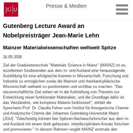
Zum
Johannes
Presse & Medien
Inhalt
Gutenberg-
springen
Universität
Mainz
Gutenberg Lecture Award an
Nobelpreisträger Jean-Marie Lehn
Mainzer Materialwissenschaften weltweit Spitze
16.05.2006
Ziel der Graduiertenschule "Materials Science in Mainz" (MAINZ) ist es,
exzellenten Studierenden aus dem In- und Ausland eine herausragende
Ausbildung für eine erfolgreiche Karriere in Wissenschaft, Forschung und
Industrie zu ermöglichen sowie die Mainzer und rheinland-pfälzische
Wissenschaft weltweit zu positionieren und sichtbar zu machen: "Das
wissenschaftliche Ziel sehen wir in der Aufstellung von Theorien zur
Entwicklung neuer funktionaler Materialien, und die Grundlage dafür ist
das Verständnis, wie komplexe Materie funktioniert", erklärt die
Sprecherin Prof. Dr. Claudia Felser vom Institut für Anorganische Chemie
und Analytische Chemie der Johannes Gutenberg-Universität Mainz
(JGU). "Gleichzeitig können hier Spitzen-Nachwuchsforscher aus dem In-
und Ausland mit einem breit gefassten, interdisziplinären Ansatz forschen
und promovieren." In diesem Rahmen vergibt MAINZ erstmals den