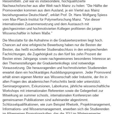
Reisemitteln. Ziel war es insbesondere, hochqualifizierte
Nachwuchsforscher aus aller Welt nach Mainz zu holen: "Die Hälfte der
Promovenden kommen aus dem Ausland, je ein Viertel aus Mainz
beziehungsweise Deutschland", erklärt Prof. Dr. Hans Wolfgang Spiess
vom Max-Planck-Institut für Polymerforschung Mainz. "Von dieser
internationalen Zusammensetzung und dem Austausch mit
gleichgesinnten und hochmotivierten Kollegen profitieren die jungen
Wissenschaftler in hohem Maße."
Die Messlatte für die Aufnahme in die Graduiertenzentren liegt hoch.
Chancen auf eine erfolgreiche Bewerbung haben nur die Besten der
Besten, das heißt exzellenter Studienabschluss in den entsprechenden
Fachrichtungen, die Zugehörigkeit zu den fünf bis zehn Prozent der
Besten eines Jahrgangs sowie nachgewiesenes besonderes Interesse an
den Themenstellungen der Graduiertenkollegs sind notwendige
Voraussetzung. Die herausragenden und hochmotivierten Studierenden
erwartet dann ein hochkarätiges Ausbildungsprogramm. Jeder Promovend
erhält einen eigenen Mentor aus Wissenschaft oder Industrie, der ihn in
allen Fragen des akademischen Fortschritts berät oder unterstützt.
Seminarprogramm, Exkursionen, Laborkurse, jährliche wissenschaftliche
Workshops mit internationalen Referenten sowie die Gelegenheit zur
Mitwirkung an summer schools, internationalen Konferenzen oder
gemeinsamen Publikationen sind aufeinander abgestimmt.
Schlüsselqualifikationen, wie zum Beispiel Rhetorik, Projektmanagement,
Informations- und Wissensmanagement, erwerben sich die Studierenden
im Allgemeinen Promotionskolleg, das die JGU im Wintersemester