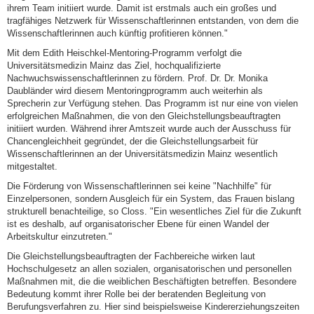
ihrem Team initiiert wurde. Damit ist erstmals auch ein großes und
tragfähiges Netzwerk für Wissenschaftlerinnen entstanden, von dem die
Wissenschaftlerinnen auch künftig profitieren können."
Mit dem Edith Heischkel-Mentoring-Programm verfolgt die
Universitätsmedizin Mainz das Ziel, hochqualifizierte
Nachwuchswissenschaftlerinnen zu fördern. Prof. Dr. Dr. Monika
Daubländer wird diesem Mentoringprogramm auch weiterhin als
Sprecherin zur Verfügung stehen. Das Programm ist nur eine von vielen
erfolgreichen Maßnahmen, die von den Gleichstellungsbeauftragten
initiiert wurden. Während ihrer Amtszeit wurde auch der Ausschuss für
Chancengleichheit gegründet, der die Gleichstellungsarbeit für
Wissenschaftlerinnen an der Universitätsmedizin Mainz wesentlich
mitgestaltet.
Die Förderung von Wissenschaftlerinnen sei keine "Nachhilfe" für
Einzelpersonen, sondern Ausgleich für ein System, das Frauen bislang
strukturell benachteilige, so Closs. "Ein wesentliches Ziel für die Zukunft
ist es deshalb, auf organisatorischer Ebene für einen Wandel der
Arbeitskultur einzutreten."
Die Gleichstellungsbeauftragten der Fachbereiche wirken laut
Hochschulgesetz an allen sozialen, organisatorischen und personellen
Maßnahmen mit, die die weiblichen Beschäftigten betreffen. Besondere
Bedeutung kommt ihrer Rolle bei der beratenden Begleitung von
Berufungsverfahren zu. Hier sind beispielsweise Kindererziehungszeiten