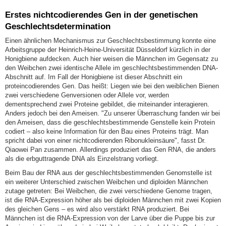
Erstes nichtcodierendes Gen in der genetischen
Geschlechtsdetermination
Einen ähnlichen Mechanismus zur Geschlechtsbestimmung konnte eine
Arbeitsgruppe der Heinrich-Heine-Universität Düsseldorf kürzlich in der
Honigbiene aufdecken. Auch hier weisen die Männchen im Gegensatz zu
den Weibchen zwei identische Allele im geschlechtsbestimmenden DNA-
Abschnitt auf. Im Fall der Honigbiene ist dieser Abschnitt ein
proteincodierendes Gen. Das heißt: Liegen wie bei den weiblichen Bienen
zwei verschiedene Genversionen oder Allele vor, werden
dementsprechend zwei Proteine gebildet, die miteinander interagieren.
Anders jedoch bei den Ameisen. "Zu unserer Überraschung fanden wir bei
den Ameisen, dass die geschlechtsbestimmende Genstelle kein Protein
codiert – also keine Information für den Bau eines Proteins trägt. Man
spricht dabei von einer nichtcodierenden Ribonukleinsäure", fasst Dr.
Qiaowei Pan zusammen. Allerdings produziert das Gen RNA, die anders
als die erbguttragende DNA als Einzelstrang vorliegt.
Beim Bau der RNA aus der geschlechtsbestimmenden Genomstelle ist
ein weiterer Unterschied zwischen Weibchen und diploiden Männchen
zutage getreten: Bei Weibchen, die zwei verschiedene Genome tragen,
ist die RNA-Expression höher als bei diploiden Männchen mit zwei Kopien
des gleichen Gens – es wird also verstärkt RNA produziert. Bei
Männchen ist die RNA-Expression von der Larve über die Puppe bis zur