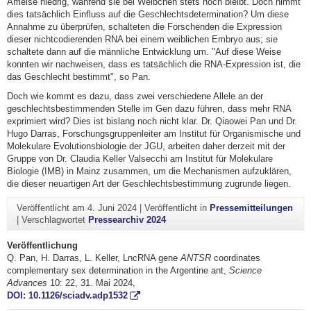
Ameise niedrig, während sie bei Weibchen stets hoch bleibt. Doch nimmt
dies tatsächlich Einfluss auf die Geschlechtsdetermination? Um diese
Annahme zu überprüfen, schalteten die Forschenden die Expression
dieser nichtcodierenden RNA bei einem weiblichen Embryo aus; sie
schaltete dann auf die männliche Entwicklung um. "Auf diese Weise
konnten wir nachweisen, dass es tatsächlich die RNA-Expression ist, die
das Geschlecht bestimmt", so Pan.
Doch wie kommt es dazu, dass zwei verschiedene Allele an der
geschlechtsbestimmenden Stelle im Gen dazu führen, dass mehr RNA
exprimiert wird? Dies ist bislang noch nicht klar. Dr. Qiaowei Pan und Dr.
Hugo Darras, Forschungsgruppenleiter am Institut für Organismische und
Molekulare Evolutionsbiologie der JGU, arbeiten daher derzeit mit der
Gruppe von Dr. Claudia Keller Valsecchi am Institut für Molekulare
Biologie (IMB) in Mainz zusammen, um die Mechanismen aufzuklären,
die dieser neuartigen Art der Geschlechtsbestimmung zugrunde liegen.
Veröffentlicht am
4. Juni 2024
|
Veröffentlicht in
Pressemitteilungen
|
Verschlagwortet
Pressearchiv 2024
Veröffentlichung
Q. Pan, H. Darras, L. Keller, LncRNA gene
ANTSR
coordinates
complementary sex determination in the Argentine ant,
Science
Advances
10: 22, 31. Mai 2024,
DOI: 10.1126/sciadv.adp1532