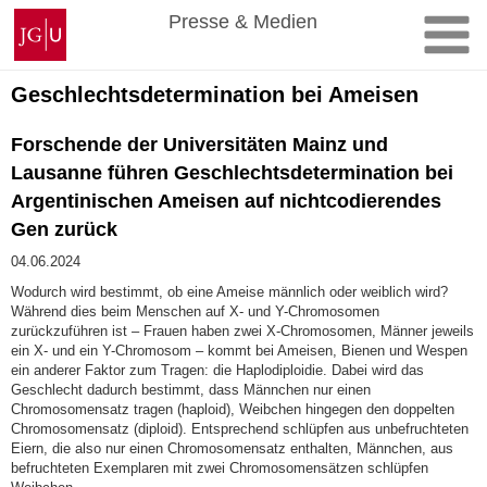
Zum
Johannes
Presse & Medien
Inhalt
Gutenberg-
springen
Universität
Mainz
Geschlechtsdetermination bei Ameisen
Forschende der Universitäten Mainz und
Lausanne führen Geschlechtsdetermination bei
Argentinischen Ameisen auf nichtcodierendes
Gen zurück
04.06.2024
Wodurch wird bestimmt, ob eine Ameise männlich oder weiblich wird?
Während dies beim Menschen auf X- und Y-Chromosomen
zurückzuführen ist – Frauen haben zwei X-Chromosomen, Männer jeweils
ein X- und ein Y-Chromosom – kommt bei Ameisen, Bienen und Wespen
ein anderer Faktor zum Tragen: die Haplodiploidie. Dabei wird das
Geschlecht dadurch bestimmt, dass Männchen nur einen
Chromosomensatz tragen (haploid), Weibchen hingegen den doppelten
Chromosomensatz (diploid). Entsprechend schlüpfen aus unbefruchteten
Eiern, die also nur einen Chromosomensatz enthalten, Männchen, aus
befruchteten Exemplaren mit zwei Chromosomensätzen schlüpfen