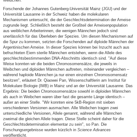
Weibchen.
Forschende der Johannes Gutenberg-Universität Mainz (JGU) und der
Universität Lausanne in der Schweiz haben die molekularen
Mechanismen untersucht, die der Geschlechtsdetermination der Ameise
zugrunde liegt. Schließlich besteht der Großteil der Ameisenpopulation
aus weiblichen Arbeiterinnen, die wenigen Männchen jedoch sind
unerlässlich für das Überleben der Spezies. Um diesen Mechanismen auf
die Spur zu kommen, setzten die Forschenden auf diploide Männchen der
Argentinischen Ameise. In dieser Spezies können bei Inzucht auch aus
befruchteten Eiern sterile Männchen entstehen, wenn die Allele des
geschlechtsbestimmenden DNA-Abschnitts identisch sind. "Auf diese
Weise konnten wir die beiden Chromosomensätze, die jeweils in
Weibchen und diploiden Männchen auftreten, miteinander vergleichen –
während haploide Männchen ja nur einen einzelnen Chromosomensatz
besitzen", erläutert Dr. Qiaowei Pan, Wissenschaftlerin am Institut für
Molekulare Biologie (IMB) in Mainz und an der Universität Lausanne. Das
Ergebnis: Die beiden Chromosomensätze sowohl in diploiden Männchen
als auch in Weibchen waren über fast die gesamte Länge identisch –
außer an einer Stelle. "Wir konnten eine 5kB-Region mit sieben
verschiedenen Versionen ausmachen. Alle Weibchen tragen zwei
unterschiedliche Versionen, Allele genannt, während alle Männchen
zweimal die gleichen Allele tragen. Diese Stelle scheint daher für die
Geschlechtsdetermination elementar zu sein", so Pan. Die
Forschungsergebnisse wurden kürzlich in
Science Advances
veröffentlicht.