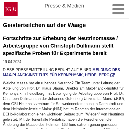
Zum
Johannes
Presse & Medien
Inhalt
Gutenberg-
springen
Universität
Mainz
Geisterteilchen auf der Waage
Fortschritte zur Erhebung der Neutrinomasse /
Arbeitsgruppe von Christoph Düllmann stellt
spezifische Proben für Experimente bereit
19.04.2024
DIESE PRESSEMITTEILUNG BERUHT AUF EINER
MELDUNG DES
MAX-PLANCK-INSTITUTS FÜR KERNPHYSIK, HEIDELBERG
.
Welche Masse hat ein ruhendes Neutrino? Ein Team unter Leitung der
Abteilung von Prof. Dr. Klaus Blaum, Direktor am Max-Planck-Institut für
Kernphysik in Heidelberg, mit Beteiligung der Arbeitsgruppe von Prof. Dr.
Christoph Düllmann an der Johannes Gutenberg-Universität Mainz (JGU),
dem GSI Helmholtzzentrum für Schwerionenforschung in Darmstadt und
dem Helmholtz-Institut Mainz (HIM) hat im Rahmen der internationalen
ECHo-Kollaboration einen wichtigen Beitrag zum "Wiegen" von Neutrinos
geleistet. Mit der Ionenfalle Pentatrap haben die Forschenden die
Änderung der Masse des Holmium-163-Ions extrem genau gemessen,