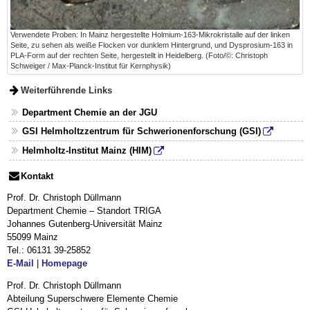
Verwendete Proben: In Mainz hergestellte Holmium-163-Mikrokristalle auf der linken
Seite, zu sehen als weiße Flocken vor dunklem Hintergrund, und Dysprosium-163 in
PLA-Form auf der rechten Seite, hergestellt in Heidelberg. (Foto/©: Christoph
Schweiger / Max-Planck-Institut für Kernphysik)
Weiterführende Links
Department Chemie an der JGU
GSI Helmholtzzentrum für Schwerionenforschung (GSI)
Helmholtz-Institut Mainz (HIM)
Kontakt
Prof. Dr. Christoph Düllmann
Department Chemie – Standort TRIGA
Johannes Gutenberg-Universität Mainz
55099 Mainz
Tel.: 06131 39-25852
E-Mail
|
Homepage
Prof. Dr. Christoph Düllmann
Abteilung Superschwere Elemente Chemie