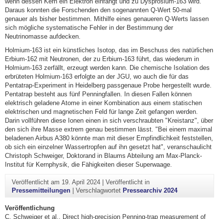
wenn dessen Kern ein Elektron einfängt und zu Dysprosium-163 wird.
Daraus konnten die Forschenden den sogenannten Q-Wert 50-mal
genauer als bisher bestimmen. Mithilfe eines genaueren Q-Werts lassen
sich mögliche systematische Fehler in der Bestimmung der
Neutrinomasse aufdecken.
Holmium-163 ist ein künstliches Isotop, das im Beschuss des natürlichen
Erbium-162 mit Neutronen, der zu Erbium-163 führt, das wiederum in
Holmium-163 zerfällt, erzeugt werden kann. Die chemische Isolation des
erbrüteten Holmium-163 erfolgte an der JGU, wo auch die für das
Pentatrap-Experiment in Heidelberg passgenaue Probe hergestellt wurde.
Pentatrap besteht aus fünf Penningfallen. In diesen Fallen können
elektrisch geladene Atome in einer Kombination aus einem statischen
elektrischen und magnetischen Feld für lange Zeit gefangen werden.
Darin vollführen diese Ionen einen in sich verschraubten "Kreistanz", über
den sich ihre Masse extrem genau bestimmen lässt. "Bei einem maximal
beladenen Airbus A380 könnte man mit dieser Empfindlichkeit feststellen,
ob sich ein einzelner Wassertropfen auf ihn gesetzt hat", veranschaulicht
Christoph Schweiger, Doktorand in Blaums Abteilung am Max-Planck-
Institut für Kernphysik, die Fähigkeiten dieser Superwaage.
Veröffentlicht am
19. April 2024
|
Veröffentlicht in
Pressemitteilungen
|
Verschlagwortet
Pressearchiv 2024
Veröffentlichung
C. Schweiger et al., Direct high-precision Penning-trap measurement of