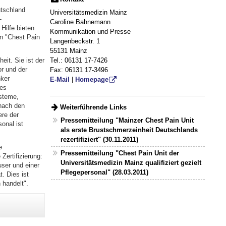
utschland
Universitätsmedizin Mainz
-
Caroline Bahnemann
Hilfe bieten
Kommunikation und Presse
en "Chest Pain
Langenbeckstr. 1
55131 Mainz
Tel.: 06131 17-7426
eit. Sie ist der
r und der
Fax: 06131 17-3496
nker
E-Mail
|
Homepage
nes
ysteme,
 nach den
Weiterführende Links
ere der
Pressemitteilung "Mainzer Chest Pain Unit
onal ist
als erste Brustschmerzeinheit Deutschlands
rezertifiziert" (30.11.2011)
e
Pressemitteilung "Chest Pain Unit der
Zertifizierung:
Universitätsmedizin Mainz qualifiziert gezielt
user und einer
Pflegepersonal" (28.03.2011)
. Dies ist
 handelt".
t