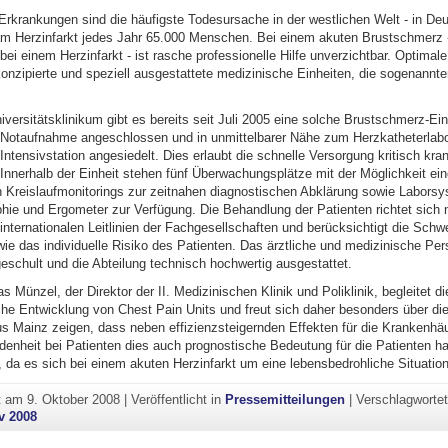
-Erkrankungen sind die häufigste Todesursache in der westlichen Welt - in De
 am Herzinfarkt jedes Jahr 65.000 Menschen. Bei einem akuten Brustschmerz 
bei einem Herzinfarkt - ist rasche professionelle Hilfe unverzichtbar. Optimale 
konzipierte und speziell ausgestattete medizinische Einheiten, die sogenannt
ersitätsklinikum gibt es bereits seit Juli 2005 eine solche Brustschmerz-Einh
n Notaufnahme angeschlossen und in unmittelbarer Nähe zum Herzkatheterlabo
 Intensivstation angesiedelt. Dies erlaubt die schnelle Versorgung kritisch kra
 Innerhalb der Einheit stehen fünf Überwachungsplätze mit der Möglichkeit ei
en Kreislaufmonitorings zur zeitnahen diagnostischen Abklärung sowie Labors
hie und Ergometer zur Verfügung. Die Behandlung der Patienten richtet sich
internationalen Leitlinien der Fachgesellschaften und berücksichtigt die Schw
e das individuelle Risiko des Patienten. Das ärztliche und medizinische Pers
eschult und die Abteilung technisch hochwertig ausgestattet.
s Münzel, der Direktor der II. Medizinischen Klinik und Poliklinik, begleitet di
he Entwicklung von Chest Pain Units und freut sich daher besonders über die 
us Mainz zeigen, dass neben effizienzsteigernden Effekten für die Krankenhä
denheit bei Patienten dies auch prognostische Bedeutung für die Patienten hat
 da es sich bei einem akuten Herzinfarkt um eine lebensbedrohliche Situation
ht am
9. Oktober 2008
|
Veröffentlicht in
Pressemitteilungen
|
Verschlagworte
v 2008