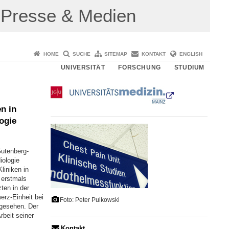
Presse & Medien
HOME
SUCHE
SITEMAP
KONTAKT
ENGLISH
UNIVERSITÄT
FORSCHUNG
STUDIUM
en in
ogie
Gutenberg-
iologie
liniken in
 erstmals
ten in der
erz-Einheit bei
Foto: Peter Pulkowski
ngesehen. Der
rbeit seiner
Kontakt