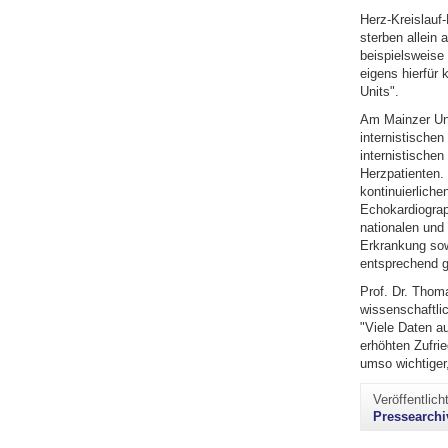
Herz-Kreislauf
sterben allein
beispielsweise 
eigens hierfür 
Units".
Am Mainzer Univ
internistische
internistischen
Herzpatienten.
kontinuierlich
Echokardiograp
nationalen und 
Erkrankung sowi
entsprechend g
Prof. Dr. Thoma
wissenschaftlic
"Viele Daten a
erhöhten Zufrie
umso wichtiger,
Veröffentlic
Pressearchi