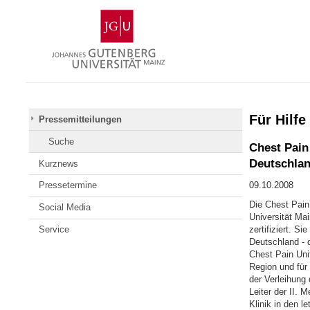
Zum
Johannes
Inhalt
Gutenberg-
springen
Universität
Mainz
Für Hilfe
Pressemitteilungen
Suche
Chest Pain 
Deutschlan
Kurznews
Pressetermine
09.10.2008
Die Chest Pain 
Social Media
Universität Mai
Service
zertifiziert. S
Deutschland - 
Chest Pain Unit
Region und für
der Verleihung
Leiter der II. 
Klinik in den l