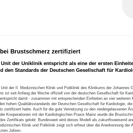
 bei Brustschmerz zertifiziert
Unit der Uniklinik entspricht als eine der ersten Einheit
d den Standards der Deutschen Gesellschaft für Kardiol
Unit der II. Medizinischen Klinik und Poliklinik des Klinikums der Johannes 
nz ist seit Anfang der Woche offiziell von der deutschen Gesellschaft für Kard
ie entspricht damit - zusammen mit entsprechenden Einheiten an vier weiteren K
den hohen Qualitätsstandards der Deutschen Gesellschaft für Kardiologie, die
s zertifiziert hatte. Auch für die gute Vernetzung zu den niedergelassenen Ärz
 die Kooperationen mit der Kardiologischen Praxis Mainz wurde die Brustschm
 des Zertifikats gelobt. Bundesweit wird dieses Modell als zukunftsweisend a
Medizinischen Klinik und Poliklinik zeigt sich erfreut über die Anerkennung der A
etzten Jahren.