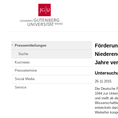
Zum
Johannes
Inhalt
Gutenberg-
springen
Universität
Mainz
Förderun
Pressemitteilungen
Niederen
Suche
Jahre ver
Kurznews
Pressetermine
Untersuchu
Social Media
26.11.2015
Service
Die Deutsche F
1044 zur Unter
und stellt ab d
Wissenschaftle
entwickeln dar
Weiterhin koop