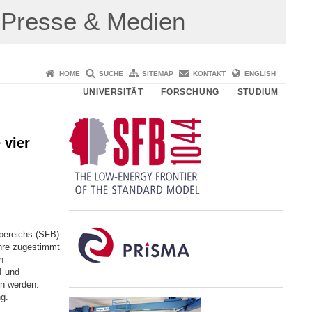
Presse & Medien
HOME
SUCHE
SITEMAP
KONTAKT
ENGLISH
UNIVERSITÄT
FORSCHUNG
STUDIUM
 vier
bereichs (SFB)
hre zugestimmt
n
I und
en werden.
g.