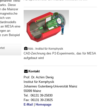
genannte Tetra-
arks. Diese
n die Mainzer
e magnetische
ich von
ndardmodells
s an MESA eine
ngen an
e zum Beispiel
rtet
Abb.: Institut für Kernphysik
CAD-Zeichnung des P2-Experiments, das für MESA
aufgebaut wird
Kontakt
Prof. Dr. Achim Denig
Institut für Kernphysik
Johannes Gutenberg-Universität Mainz
55099 Mainz
Tel.: 06131 39-25830
Fax: 06131 39-23825
E-Mail
|
Homepage