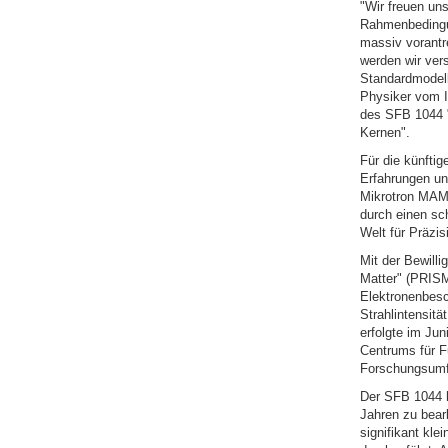
"Wir freuen un
Rahmenbedingun
massiv vorantr
werden wir ver
Standardmodell
Physiker vom I
des SFB 1044 
Kernen".
Für die künfti
Erfahrungen un
Mikrotron MAMI 
durch einen sc
Welt für Präzi
Mit der Bewilli
Matter" (PRISM
Elektronenbesc
Strahlintensit
erfolgte im J
Centrums für F
Forschungsumf
Der SFB 1044 h
Jahren zu bearb
signifikant kle