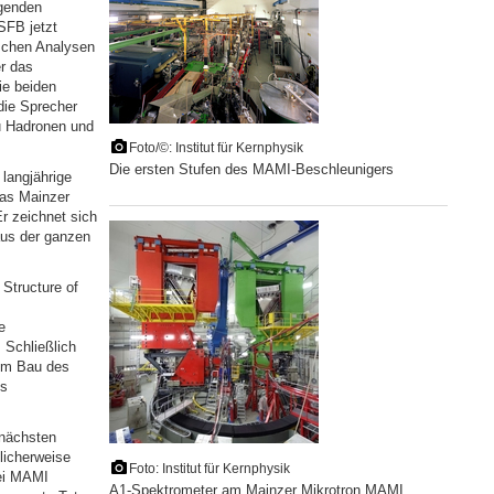
agenden
SFB jetzt
ischen Analysen
r das
ie beiden
die Sprecher
u Hadronen und
Foto/©: Institut für Kernphysik
Die ersten Stufen des MAMI-Beschleunigers
langjährige
das Mainzer
r zeichnet sich
aus der ganzen
Structure of
e
 Schließlich
um Bau des
es
 nächsten
licherweise
Foto: Institut für Kernphysik
bei MAMI
A1-Spektrometer am Mainzer Mikrotron MAMI