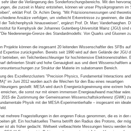
s sehr über die Verlängerung des Sonderforschungsbereichs. Mit den hervorr
gen, die zurzeit in Mainz entstehen, können wir unser Physikprogramm im 
eiben", erklärt Prof. Dr. Achim Denig. "Mit Präzisionsmessungen und theoret
schiedene Ansätze verfolgen, um vielleicht Erkenntnisse zu gewinnen, die übe
 der Teilchenphysik hinausweisen", ergänzt Prof. Dr. Marc Vanderhaeghen. D
nstitut für Kernphysik der Johannes Gutenberg-Universität Mainz (JGU) sind 
"Die Niederenergie-Grenze des Standardmodells: Von Quarks und Gluonen z
gen Projekte können die insgesamt 20 leitenden Wissenschaftler des SFBs auf 
d Expertise zurückgreifen. Bereits seit 1990 wird auf dem Gelände der JGU 
betrieben, ein Teilchenbeschleuniger für hochintensive Elektronenstrahlen. E
harf definierten Strahl und hohe Genauigkeit aus und dient Wissenschaftlern 
sionsuntersuchungen zur Struktur der Materie im subatomaren Bereich.
gung des Exzellenzclusters "Precision Physics, Fundamental Interactions and 
A)" im Juni 2012 wurden auch die Weichen für den Bau eines neuartigen
hleunigers gestellt: MESA wird durch Energierückgewinnung eine extrem hoh
ät erreichen, die sonst nur mit einem immensen Energieaufwand machbar wäre.
uni 2015 die Zustimmung der Gemeinsamen Wissenschaftskonferenz (GWK) z
undamentale Physik mit der MESA-Experimentierhalle – insgesamt ein ideal
eld.
at mehrere Fragestellungen in den engeren Fokus genommen, die es in den
eiten gilt. Ein hochaktuelles Thema betrifft den Radius des Protons, der mög
iner ist als früher gedacht. Weltweit vielbeachtete Messungen hierzu werden 