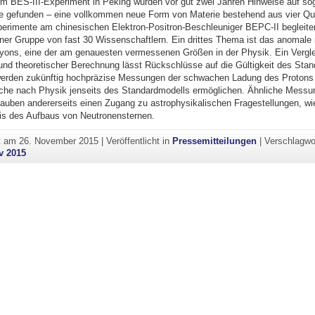
Am BES-III-Experiment in Peking wurden vor gut zwei Jahren Hinweise auf so
 gefunden – eine vollkommen neue Form von Materie bestehend aus vier Qu
erimente am chinesischen Elektron-Positron-Beschleuniger BEPC-II begleite
iner Gruppe von fast 30 Wissenschaftlern. Ein drittes Thema ist das anomal
ns, eine der am genauesten vermessenen Größen in der Physik. Ein Vergle
nd theoretischer Berechnung lässt Rückschlüsse auf die Gültigkeit des Sta
 werden zukünftig hochpräzise Messungen der schwachen Ladung des Proton
uche nach Physik jenseits des Standardmodells ermöglichen. Ähnliche Messu
auben andererseits einen Zugang zu astrophysikalischen Fragestellungen, wi
s des Aufbaus von Neutronensternen.
ht am
26. November 2015
|
Veröffentlicht in
Pressemitteilungen
|
Verschlagwo
v 2015