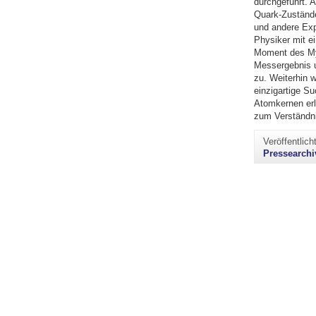
durchgeführt. 
Quark-Zustände
und andere Exp
Physiker mit e
Moment des Myo
Messergebnis u
zu. Weiterhin
einzigartige S
Atomkernen erl
zum Verständni
Veröffentlic
Pressearchi