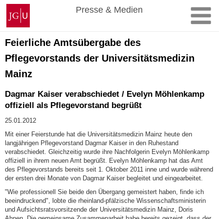
Zum
Johannes
Presse & Medien
Inhalt
Gutenberg-
springen
Universität
Mainz
Feierliche Amtsübergabe des
Pflegevorstands der Universitätsmedizin
Mainz
Dagmar Kaiser verabschiedet / Evelyn Möhlenkamp
offiziell als Pflegevorstand begrüßt
25.01.2012
Mit einer Feierstunde hat die Universitätsmedizin Mainz heute den
langjährigen Pflegevorstand Dagmar Kaiser in den Ruhestand
verabschiedet. Gleichzeitig wurde ihre Nachfolgerin Evelyn Möhlenkamp
offiziell in ihrem neuen Amt begrüßt. Evelyn Möhlenkamp hat das Amt
des Pflegevorstands bereits seit 1. Oktober 2011 inne und wurde während
der ersten drei Monate von Dagmar Kaiser begleitet und eingearbeitet.
"Wie professionell Sie beide den Übergang gemeistert haben, finde ich
beeindruckend", lobte die rheinland-pfälzische Wissenschaftsministerin
und Aufsichtsratsvorsitzende der Universitätsmedizin Mainz, Doris
Ahnen. Die gemeinsame Zusammenarbeit habe bereits gezeigt, dass der