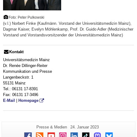
Foto: Peter Pulkowski
(v.l.) Norbert Finke (Kaufmänn. Vorstand der Universitätsmedizin Mainz),
Dagmar Kaiser, Evelyn Möhlenkamp, Prof. Dr. Guido Adler (Medizinischer
Vorstand und Vorstandsvorsitzender der Universitätsmedizin Mainz)
Kontakt
Universitätsmedizin Mainz
Dr. Renée Dillinger-Reiter
Kommunikation und Presse
Langenbeckstr. 1
55131 Mainz
Tel.: 06131 17-8391
Fax: 06131 17-3496
E-Mail
|
Homepage
Zusätzliche
Seiten-
Letzte
Presse & Medien
24. Januar 2023
Name:
Aktualisierung:
Informationen
Facebook
RSS
Youtube
Instagram
LinkedIn
TikTok
Mastodon
Bluesky