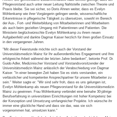
Pflegevorstand auch unter neuer Leitung Nahtstelle zwischen Theorie und
Praxis bleibe. Sie sei sicher, so Doris Ahnen weiter, dass es Evelyn
Möhlenkamp wie ihrer Vorgängerin gelingen werde, wissenschaftliche
Erkenntnisse in pflegerische Tätigkeit zu übersetzen, sowohl im Bereich
der Aus-, Fort- und Weiterbildung von Mitarbeiterinnen und Mitarbeitern
als auch beim gezielten Umgang mit Patientinnen und Patienten. Die
Ministerin beglückwünschte Evelyn Möhlenkamp zu ihrem neuen
Aufgabenfeld und dankte Dagmar Kaiser herzlich für ihren großen Einsatz
in den vergangenen Jahren.
"Mit dieser Feierstunde möchte sich auch der Vorstand der
Universitätsmedizin Mainz für Ihr außerordentliches Engagement und Ihre
erfolgreiche Arbeit während der letzten Jahre bedanken", betonte Prof. Dr.
Guido Adler, Medizinischer Vorstand und Vorstandsvorsitzender der
Universitätsmedizin Mainz anlässlich der Verabschiedung von Dagmar
Kaiser. "In einer bewegten Zeit haben Sie es stets verstanden, ein
verlässlicher und kompetenter Ansprechpartner für unsere Mitarbeiter zu
sein." Weiter sagte er: "Wir sind sehr froh, dass es uns gelungen ist,
Evelyn Möhlenkamp als neuen Pflegevorstand für die Universitätsmedizin
Mainz zu gewinnen. Frau Möhlenkamp verbindet eine beinahe 30-jährige
Berufserfahrung in universitären Einrichtungen mit hoher Kompetenz bei
der Konzeption und Umsetzung umfangreicher Projekte. Ich wünsche ihr
immer eine glückliche Hand und dass sie das, was sie sich
vorgenommen hat, umsetzen kann."