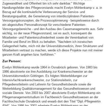
Zugewandtheit und Offenheit bin ich sehr dankbar." Wichtige
Handlungsfelder des Pflegevorstands macht Evelyn Möhlenkamp v. a. in
Bezug auf die kontinuierliche Verbesserung der Service- und
Beratungsqualität, die Generierung von interdisziplinären Patienten-
Versorgungskonzepten, die Prozessoptimierung - beispielsweise durch
ein abgestuftes Personalkonzept für verschiedene Patienten-
Versorgungsbereiche - und den Ausbau des Casemanagements aus. Sehr
wichtig, so der neue Pflegevorstand, sei es auch, konsequent die
Mitarbeiter- und Patientenzufriedenheit sowie die Vereinbarkeit von
Familie und Beruf im Blick zu behalten. "Nachdem ich inzwischen
Gelegenheit hatte, mich mit der Universitätsmedizin, ihren Strukturen und
Mitarbeitern vertraut zu machen, werde ich diese Projekte nun mit meiner
ganzen Kraft angehen bzw. fortführen."
Zur Person:
Evelyn Möhlenkamp wurde 1964 in Osnabrück geboren. Von 1983 bis
1986 absolvierte sie ihre Ausbildung zur Krankenschwester an der
Universitätsmedizin Göttingen. Es folgten Weiterbildungen zur
Intensivfachkrankenschwester, zur Stationsleiterin, zur
Pflegedienstleiterin und Lehrerin für Gesundheitsberufe sowie die
Weiterbildung Qualitätsmanagement für das Gesundheitswesen und
soziale Dienste. Von 2003 bis 2007 absolvierte Evelyn Möhlenkamp ein
Pflegemanagementstudium im Fachbereich Gesundheitswesen an der
Fachhochschule Osnabrück und erwarb dort den Titel "Dipl.-Pflegewirtin
(FH)". Von 1986 bis 2002 arbeitete Evelyn Möhlenkamp an der