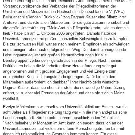
Den Festvortrag anlässlich der feierlichen Amtsübergabe hielt Irene Maier,
Vorstandsvorsitzende des Verbandes der PflegedirektorInnen der
Unikliniken und Medizinischen Hochschulen Deutschlands e.V. (VPU).
Beim anschließenden "Rückblick" zog Dagmar Kaiser eine Bilanz ihrer
Amtszeit und dankte allen Mitarbeitern für die gute Zusammenarbeit und
die große Unterstützung: "Mein Amt als Pflegedirektorin - wie es damals
hieß - habe ich am 1. Oktober 2005 angetreten. Damals hatte die
Universitätsmedizin mit großen finanziellen Schwierigkeiten zu kämpfen.
Bis zur 'schwarzen Null' war es nach meinem Empfinden ein schwieriger
und steiniger - aber auch erfolgreicher - Weg. Der damit einhergehende
Leistungsanstieg war mit großen Herausforderungen für alle
Berufsgruppen verbunden - gerade auch in der Pflege. Nach meinem
Dafürhalten haben die Mitarbeiter diese Herausforderung sehr gut
angenommen und mit großem Engagement und viel Energie zum
erfolgreichen Konsolidierungskurs beigetragen. Dafür bin ich den
Mitarbeitern außerordentlich dankbar." Ihrer Nachfolgerin wünschte
Dagmar Kaiser, dass sie ebenfalls stets die notwendige Unterstützung
erfährt, v. a. aber viel Freude an der Arbeit und dass sie sich in Mainz
wohlfühlt.
Evelyn Möhlenkamp wechselt vom Universitätsklinikum Essen - wo sie
acht Jahre als Pflegedienstleitung tätig war - in die rheinland-pfälzische
Landeshauptstadt. Sie betonte in ihrem abschließenden "Ausblick":
"Nach beinahe vier Monaten im Amt kann ich sagen, dass ich an der
Universitätsmedizin auf viele sehr offene Menschen getroffen bin, mit
denen ich unkompliziert ins Gespräch kommen konnte. Für diese