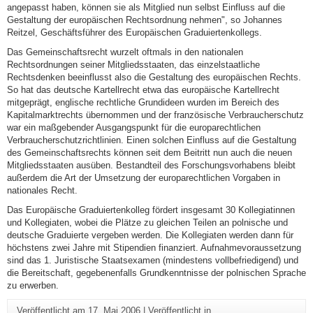
angepasst haben, können sie als Mitglied nun selbst Einfluss auf die
Gestaltung der europäischen Rechtsordnung nehmen", so Johannes
Reitzel, Geschäftsführer des Europäischen Graduiertenkollegs.
Das Gemeinschaftsrecht wurzelt oftmals in den nationalen
Rechtsordnungen seiner Mitgliedsstaaten, das einzelstaatliche
Rechtsdenken beeinflusst also die Gestaltung des europäischen Rechts.
So hat das deutsche Kartellrecht etwa das europäische Kartellrecht
mitgeprägt, englische rechtliche Grundideen wurden im Bereich des
Kapitalmarktrechts übernommen und der französische Verbraucherschutz
war ein maßgebender Ausgangspunkt für die europarechtlichen
Verbraucherschutzrichtlinien. Einen solchen Einfluss auf die Gestaltung
des Gemeinschaftsrechts können seit dem Beitritt nun auch die neuen
Mitgliedsstaaten ausüben. Bestandteil des Forschungsvorhabens bleibt
außerdem die Art der Umsetzung der europarechtlichen Vorgaben in
nationales Recht.
Das Europäische Graduiertenkolleg fördert insgesamt 30 Kollegiatinnen
und Kollegiaten, wobei die Plätze zu gleichen Teilen an polnische und
deutsche Graduierte vergeben werden. Die Kollegiaten werden dann für
höchstens zwei Jahre mit Stipendien finanziert. Aufnahmevoraussetzung
sind das 1. Juristische Staatsexamen (mindestens vollbefriedigend) und
die Bereitschaft, gegebenenfalls Grundkenntnisse der polnischen Sprache
zu erwerben.
Veröffentlicht am
17. Mai 2006
|
Veröffentlicht in