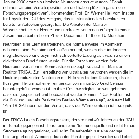
Januar 2006 erstmals ultrakalte Neutronen erzeugt wurden. "Damit
nehmen wir eine Vorreiterposition ein und haben plötzlich ganz neue
Forschungsperspektiven", kommentiert Prof. Dr. Werner Heil vom Institut
für Physik der JGU das Ereignis, das in internationalen Fachkreisen
bereits für Aufsehen gesorgt hat. Die Arbeiten der Mainzer
Wissenschaftler zur Herstellung ultrakalter Neutronen erfolgen in enger
Zusammenarbeit mit dem Physik-Department E18 der TU München.
Neutronen sind Elementarteilchen, die normalerweise im Atomkern
gebunden sind. Sie sind nach außen neutral, weisen aber im Inneren
möglicherweise eine asymmetrisch verteilte Ladung auf, was zu einem
elektrischen Dipol führen würde. Für die Forschung werden freie
Neutronen vor allem in Kernreaktoren erzeugt, so auch im Mainzer
Reaktor TRIGA. Zur Herstellung von ultrakalten Neutronen werden die im
Reaktor produzierten Neutronen mit Hilfe von festem Deuterium, das mit
flüssigem Helium auf eine Temperatur von minus 265 Grad Celsius
heruntergekühlt worden ist, in ihrer Geschwindigkeit so weit gebremst,
dass sie gespeichert und beobachtet werden können. "Das Problem ist
die Kühlung, weil ein Reaktor im Betrieb Wärme erzeugt", erläutert Heil.
"Am TRIGA haben wir den Vorteil, dass der Wärmeeintrag nicht so groß
ist."
Der TRIGA ist ein Forschungsreaktor, der vor rund 40 Jahren an der JGU
in Betrieb gegangen ist. Er ist eine reine Neutronenquelle und nicht für die
Stromerzeugung geeignet, weil er im Dauerbetrieb nur eine geringe
Leistung erbringt. Allerdings kann der Reaktor gepulst werden und liefert