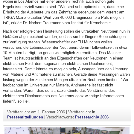
wobei in Los Alamos mit einer anderen Technik auch schon gute
Ergebnisse erzielt worden sind. "Wir sind sehr optimistisch, dass eine
Erhöhung der Ausbeute um das Zehnfache gegenüber dem vorerst am
TRIGA Mainz erzielten Wert von 40.000 Ereignissen pro Puls möglich
ist", erklärt Dr. Norbert Trautmann vom Institut für Kernchemie.
Nach der erfolgreichen Herstellung sollen die ultrakalten Neutronen nun in
Gefäßen abgespeichert werden, sodass sie für längere Beobachtungen
zur Verfügung stehen. Wissenschaftler der TU München wollen
versuchen, die Lebensdauer der Neutronen, deren Halbwertszeit in etwa
10 Minuten beträgt, so genau wie möglich zu ermitteln. Das Mainzer
Team ist hauptsächlich an den Eigenschaften der Neutronen in einem
elektrischen Feld, dem sogenannten elektrischen Dipolmoment,
interessiert. Damit könnte es möglich sein, Aussagen über den Ursprung
von Materie und Antimaterie zu machen. Gerade diese Messungen waren
bislang wegen der zu kleinen Mengen ultrakalter Neutronen limitiert. "Wir
beobachten im Universum nur Materie, Antimaterie ist fast nicht
vorhanden. Warum dies so ist, dazu könnte das Verständnis des
elektrischen Dipolmoments des Neutrons ganz wichtige Informationen
liefern", so Heil.
Veröffentlicht am
1. Februar 2006
|
Veröffentlicht in
Pressemitteilungen
|
Verschlagwortet
Pressearchiv 2006