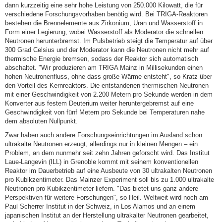
dann kurzzeitig eine sehr hohe Leistung von 250.000 Kilowatt, die für
verschiedene Forschungsvorhaben benötig wird. Bei TRIGA-Reaktoren
bestehen die Brennelemente aus Zirkonium, Uran und Wasserstoff in
Form einer Legierung, wobei Wasserstoff als Moderator die schnellen
Neutronen herunterbremst. Im Pulsbetrieb steigt die Temperatur auf über
300 Grad Celsius und der Moderator kann die Neutronen nicht mehr auf
thermische Energie bremsen, sodass der Reaktor sich automatisch
abschaltet. "Wir produzieren am TRIGA Mainz in Millisekunden einen
hohen Neutronenfluss, ohne dass große Wärme entsteht", so Kratz über
den Vorteil des Kernreaktors. Die entstandenen thermischen Neutronen
mit einer Geschwindigkeit von 2.200 Metern pro Sekunde werden in dem
Konverter aus festem Deuterium weiter heruntergebremst auf eine
Geschwindigkeit von fünf Metern pro Sekunde bei Temperaturen nahe
dem absoluten Nullpunkt.
Zwar haben auch andere Forschungseinrichtungen im Ausland schon
ultrakalte Neutronen erzeugt, allerdings nur in kleinen Mengen – ein
Problem, an dem nunmehr seit zehn Jahren geforscht wird. Das Institut
Laue-Langevin (ILL) in Grenoble kommt mit seinem konventionellen
Reaktor im Dauerbetrieb auf eine Ausbeute von 30 ultrakalten Neutronen
pro Kubikzentimeter. Das Mainzer Experiment soll bis zu 1.000 ultrakalte
Neutronen pro Kubikzentimeter liefern. "Das bietet uns ganz andere
Perspektiven für weitere Forschungen", so Heil. Weltweit wird noch am
Paul Scherrer Institut in der Schweiz, in Los Alamos und an einem
japanischen Institut an der Herstellung ultrakalter Neutronen gearbeitet,