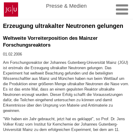
Zum
Johannes
Presse & Medien
Inhalt
Gutenberg-
springen
Universität
Mainz
Erzeugung ultrakalter Neutronen gelungen
Weltweite Vorreiterposition des Mainzer
Forschungsreaktors
01.02.2006
Am Forschungsreaktor der Johannes Gutenberg-Universität Mainz (JGU)
ist erstmals die Erzeugung ultrakalter Neutronen gelungen. Das
Experiment hat weltweit Beachtung gefunden und die beteiligten
Wissenschaftler aus Mainz und München haben nun beim Wettlauf um
die Produktion einer größeren Menge ultrakalter Neutronen die Nase vorn.
Es ist das erste Mal, dass an einem gepulsten Reaktor ultrakalte
Neutronen erzeugt wurden. Dieser Erfolg schafft die Voraussetzungen
dafür, die Teilchen eingehend untersuchen zu können und damit
Erkenntnisse über den Ursprung von Materie und Antimaterie zu
gewinnen.
"Wir haben ein Jahr gebraucht, jetzt hat es geklappt", so Prof. Dr. Jens
Volker Kratz vom Institut für Kernchemie der Johannes Gutenberg-
Universität Mainz zu dem erfolgreichen Experiment, bei dem am 11.