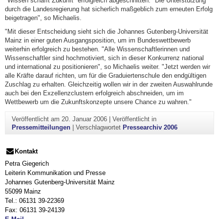
"Wissen schafft Zukunft" erfolgreich abgeschnitten. "Die Unterstützung
durch die Landesregierung hat sicherlich maßgeblich zum erneuten Erfolg
beigetragen", so Michaelis.
"Mit dieser Entscheidung sieht sich die Johannes Gutenberg-Universität
Mainz in einer guten Ausgangsposition, um im Bundeswettbewerb
weiterhin erfolgreich zu bestehen. "Alle Wissenschaftlerinnen und
Wissenschaftler sind hochmotiviert, sich in dieser Konkurrenz national
und international zu positionieren", so Michaelis weiter. "Jetzt werden wir
alle Kräfte darauf richten, um für die Graduiertenschule den endgültigen
Zuschlag zu erhalten. Gleichzeitig wollen wir in der zweiten Auswahlrunde
auch bei den Exzellenzclustern erfolgreich abschneiden, um im
Wettbewerb um die Zukunftskonzepte unsere Chance zu wahren."
Veröffentlicht am
20. Januar 2006
|
Veröffentlicht in
Pressemitteilungen
|
Verschlagwortet
Pressearchiv 2006
Kontakt
Petra Giegerich
Leiterin Kommunikation und Presse
Johannes Gutenberg-Universität Mainz
55099 Mainz
Tel.: 06131 39-22369
Fax: 06131 39-24139