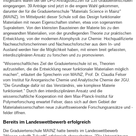
Insgesamt waren bei der DFG Antragsskizzen für 135 Graduiertenschulen
eingegangen. 39 Anträge sind jetzt in die engere Wahl gekommen,
darunter der für die Graduiertenschule "Materials Science in Mainz"
(MAINZ). Im Mittelpunkt dieser Schule soll das Design funktionaler
Materialien mit neuen Eigenschaften stehen, etwa von sogenannten
Supraleitern. Von den kleinsten Bausteinen der Materie bis zu den
angewandten Materialien, von der grundlegenden Theorie zur praktischen
Entwicklung, von der modernen Atomphysik zur Chemie: Hochqualifizierte
Nachwuchsforscherinnen und Nachwuchsforscher aus dem In- und
Ausland werden hier die Möglichkeit haben, mit einem breit gefassten,
interdisziplinären Ansatz zu forschen und zu promovieren.
"Wissenschaftliches Ziel der Graduiertenschule ist es, Theorien
aufzustellen, die die Entwicklung neuer funktionaler Materialien möglich
machen", erläutert die Sprecherin von MAINZ, Prof. Dr. Claudia Felser
vom Institut für Anorganische Chemie und Analytische Chemie der JGU.
"Die Grundlage dafür ist das Verständnis, wie komplexe Materie
funktioniert." Durch den interdisziplinären Ansatz und die
wissenschaftliche Kooperation mit dem Max-Planck-Institut für
Polymerforschung erwartet Felser, dass sich auf dem Gebiet der
Materialwissenschaften neue zukunftsweisende Forschungsansätze und -
felder öffnen.
Bereits im Landeswettbewerb erfolgreich
Die Graduiertenschule MAINZ hatte bereits im Landeswettbewerb