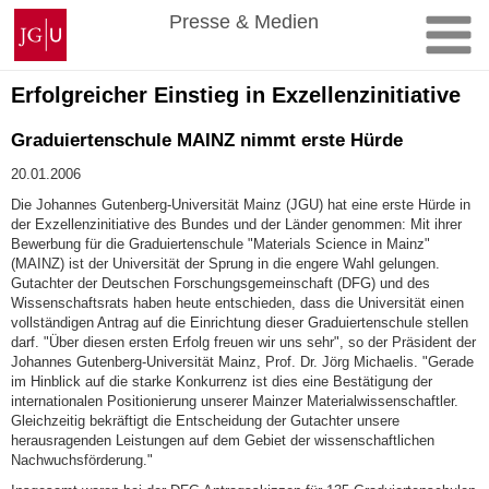
Zum
Johannes
Presse & Medien
Inhalt
Gutenberg-
springen
Universität
Mainz
Erfolgreicher Einstieg in Exzellenzinitiative
Graduiertenschule MAINZ nimmt erste Hürde
20.01.2006
Die Johannes Gutenberg-Universität Mainz (JGU) hat eine erste Hürde in
der Exzellenzinitiative des Bundes und der Länder genommen: Mit ihrer
Bewerbung für die Graduiertenschule "Materials Science in Mainz"
(MAINZ) ist der Universität der Sprung in die engere Wahl gelungen.
Gutachter der Deutschen Forschungsgemeinschaft (DFG) und des
Wissenschaftsrats haben heute entschieden, dass die Universität einen
vollständigen Antrag auf die Einrichtung dieser Graduiertenschule stellen
darf. "Über diesen ersten Erfolg freuen wir uns sehr", so der Präsident der
Johannes Gutenberg-Universität Mainz, Prof. Dr. Jörg Michaelis. "Gerade
im Hinblick auf die starke Konkurrenz ist dies eine Bestätigung der
internationalen Positionierung unserer Mainzer Materialwissenschaftler.
Gleichzeitig bekräftigt die Entscheidung der Gutachter unsere
herausragenden Leistungen auf dem Gebiet der wissenschaftlichen
Nachwuchsförderung."