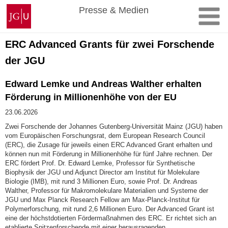
Zum
Johannes
Presse & Medien
Inhalt
Gutenberg-
springen
Universität
Mainz
ERC Advanced Grants für zwei Forschende
der JGU
Edward Lemke und Andreas Walther erhalten
Förderung in Millionenhöhe von der EU
23.06.2026
Zwei Forschende der Johannes Gutenberg-Universität Mainz (JGU) haben
vom Europäischen Forschungsrat, dem European Research Council
(ERC), die Zusage für jeweils einen ERC Advanced Grant erhalten und
können nun mit Förderung in Millionenhöhe für fünf Jahre rechnen. Der
ERC fördert Prof. Dr. Edward Lemke, Professor für Synthetische
Biophysik der JGU und Adjunct Director am Institut für Molekulare
Biologie (IMB), mit rund 3 Millionen Euro, sowie Prof. Dr. Andreas
Walther, Professor für Makromolekulare Materialien und Systeme der
JGU und Max Planck Research Fellow am Max-Planck-Institut für
Polymerforschung, mit rund 2,6 Millionen Euro. Der Advanced Grant ist
eine der höchstdotierten Fördermaßnahmen des ERC. Er richtet sich an
etablierte Spitzenforschende mit einer herausragenden