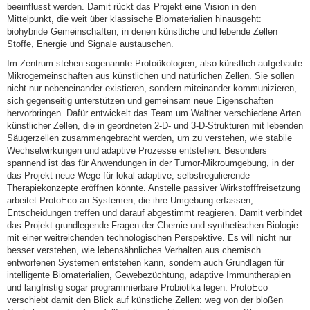
beeinflusst werden. Damit rückt das Projekt eine Vision in den
Mittelpunkt, die weit über klassische Biomaterialien hinausgeht:
biohybride Gemeinschaften, in denen künstliche und lebende Zellen
Stoffe, Energie und Signale austauschen.
Im Zentrum stehen sogenannte Protoökologien, also künstlich aufgebaute
Mikrogemeinschaften aus künstlichen und natürlichen Zellen. Sie sollen
nicht nur nebeneinander existieren, sondern miteinander kommunizieren,
sich gegenseitig unterstützen und gemeinsam neue Eigenschaften
hervorbringen. Dafür entwickelt das Team um Walther verschiedene Arten
künstlicher Zellen, die in geordneten 2-D- und 3-D-Strukturen mit lebenden
Säugerzellen zusammengebracht werden, um zu verstehen, wie stabile
Wechselwirkungen und adaptive Prozesse entstehen. Besonders
spannend ist das für Anwendungen in der Tumor-Mikroumgebung, in der
das Projekt neue Wege für lokal adaptive, selbstregulierende
Therapiekonzepte eröffnen könnte. Anstelle passiver Wirkstofffreisetzung
arbeitet ProtoEco an Systemen, die ihre Umgebung erfassen,
Entscheidungen treffen und darauf abgestimmt reagieren. Damit verbindet
das Projekt grundlegende Fragen der Chemie und synthetischen Biologie
mit einer weitreichenden technologischen Perspektive. Es will nicht nur
besser verstehen, wie lebensähnliches Verhalten aus chemisch
entworfenen Systemen entstehen kann, sondern auch Grundlagen für
intelligente Biomaterialien, Gewebezüchtung, adaptive Immuntherapien
und langfristig sogar programmierbare Probiotika legen. ProtoEco
verschiebt damit den Blick auf künstliche Zellen: weg von der bloßen