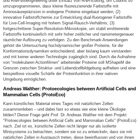
und RNA-Bioengineering unter Einsatz von RNA-Editing, um Codons so
umzuprogrammieren, dass kleine fluoreszierende Farbstoffe mit
Aminosäurepräzision in endogene Proteine eingebaut werden; (2)
innovative Farbstoffchemie zur Entwicklung dual-fluorogener Farbstoffe
für Live-Cell-Imaging mit hohem Signal-Rausch-Verhältnis; (3)
fortgeschrittene Super-Resolution-Mikroskopie, um stabil emittierende
Farbstoffe kontinuierlich mit sehr hoher zeitlicher und nanometergenauer
räumlicher Auflösung zu verfolgen. Zu den Benchmark-Anwendungen
gehört die Untersuchung hochdynamischer großer Proteine, für die
Konformationsdynamiken entscheidend, aber bislang kaum verstanden
und mit keiner anderen Technologie zugänglich sind. Durch die Aufnahme
von "molekularen Actionfilmen" arbeitender Proteine soll MShapeM die
Grenzen zwischen Struktur- und Lebendzellbildgebung aufheben und eine
beispiellose visuelle Schärfe der Proteinfunktion in ihrer nativen
Umgebung ermöglichen.
Andreas Walther: Protoecologies between Artificial Cells and
Mammalian Cells (ProtoEco)
Kann künstliches Material eines Tages mit natürlichen Zellen
zusammenleben – und dabei fast so etwas wie eine kleine Ökologie
bilden? Dieser Frage geht Prof. Dr. Andreas Walther mit dem Projekt
"Protoecologies between Artificial Cells and Mammalian Cells" (ProtoEco)
nach. Ziel ist es, künstliche Zellen nicht länger nur als isolierte
Minisysteme zu betrachten, sondern sie so zu entwickeln, dass sie mit
natürlichen Zellen in Austausch treten, diese beeinflussen und von ihnen