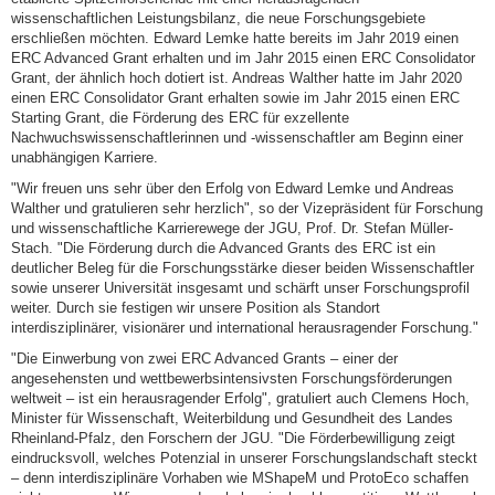
wissenschaftlichen Leistungsbilanz, die neue Forschungsgebiete
erschließen möchten. Edward Lemke hatte bereits im Jahr 2019 einen
ERC Advanced Grant erhalten und im Jahr 2015 einen ERC Consolidator
Grant, der ähnlich hoch dotiert ist. Andreas Walther hatte im Jahr 2020
einen ERC Consolidator Grant erhalten sowie im Jahr 2015 einen ERC
Starting Grant, die Förderung des ERC für exzellente
Nachwuchswissenschaftlerinnen und -wissenschaftler am Beginn einer
unabhängigen Karriere.
"Wir freuen uns sehr über den Erfolg von Edward Lemke und Andreas
Walther und gratulieren sehr herzlich", so der Vizepräsident für Forschung
und wissenschaftliche Karrierewege der JGU, Prof. Dr. Stefan Müller-
Stach. "Die Förderung durch die Advanced Grants des ERC ist ein
deutlicher Beleg für die Forschungsstärke dieser beiden Wissenschaftler
sowie unserer Universität insgesamt und schärft unser Forschungsprofil
weiter. Durch sie festigen wir unsere Position als Standort
interdisziplinärer, visionärer und international herausragender Forschung."
"Die Einwerbung von zwei ERC Advanced Grants – einer der
angesehensten und wettbewerbsintensivsten Forschungsförderungen
weltweit – ist ein herausragender Erfolg", gratuliert auch Clemens Hoch,
Minister für Wissenschaft, Weiterbildung und Gesundheit des Landes
Rheinland-Pfalz, den Forschern der JGU. "Die Förderbewilligung zeigt
eindrucksvoll, welches Potenzial in unserer Forschungslandschaft steckt
– denn interdisziplinäre Vorhaben wie MShapeM und ProtoEco schaffen