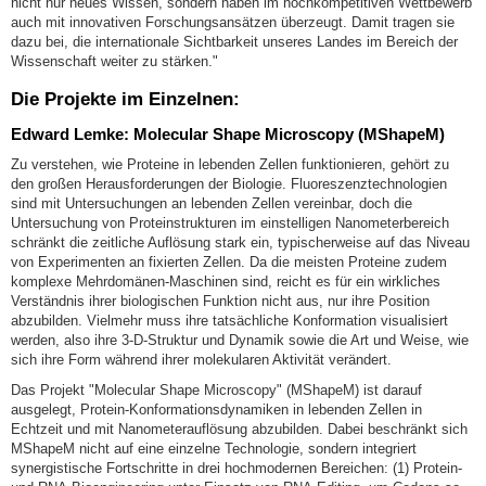
nicht nur neues Wissen, sondern haben im hochkompetitiven Wettbewerb
auch mit innovativen Forschungsansätzen überzeugt. Damit tragen sie
dazu bei, die internationale Sichtbarkeit unseres Landes im Bereich der
Wissenschaft weiter zu stärken."
Die Projekte im Einzelnen:
Edward Lemke: Molecular Shape Microscopy (MShapeM)
Zu verstehen, wie Proteine in lebenden Zellen funktionieren, gehört zu
den großen Herausforderungen der Biologie. Fluoreszenztechnologien
sind mit Untersuchungen an lebenden Zellen vereinbar, doch die
Untersuchung von Proteinstrukturen im einstelligen Nanometerbereich
schränkt die zeitliche Auflösung stark ein, typischerweise auf das Niveau
von Experimenten an fixierten Zellen. Da die meisten Proteine zudem
komplexe Mehrdomänen-Maschinen sind, reicht es für ein wirkliches
Verständnis ihrer biologischen Funktion nicht aus, nur ihre Position
abzubilden. Vielmehr muss ihre tatsächliche Konformation visualisiert
werden, also ihre 3-D-Struktur und Dynamik sowie die Art und Weise, wie
sich ihre Form während ihrer molekularen Aktivität verändert.
Das Projekt "Molecular Shape Microscopy" (MShapeM) ist darauf
ausgelegt, Protein-Konformationsdynamiken in lebenden Zellen in
Echtzeit und mit Nanometerauflösung abzubilden. Dabei beschränkt sich
MShapeM nicht auf eine einzelne Technologie, sondern integriert
synergistische Fortschritte in drei hochmodernen Bereichen: (1) Protein-