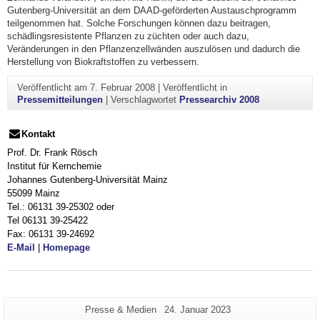
Gutenberg-Universität an dem DAAD-geförderten Austauschprogramm
teilgenommen hat. Solche Forschungen können dazu beitragen,
schädlingsresistente Pflanzen zu züchten oder auch dazu,
Veränderungen in den Pflanzenzellwänden auszulösen und dadurch die
Herstellung von Biokraftstoffen zu verbessern.
Veröffentlicht am
7. Februar 2008
|
Veröffentlicht in
Pressemitteilungen
|
Verschlagwortet
Pressearchiv 2008
Kontakt
Prof. Dr. Frank Rösch
Institut für Kernchemie
Johannes Gutenberg-Universität Mainz
55099 Mainz
Tel.: 06131 39-25302 oder
Tel 06131 39-25422
Fax: 06131 39-24692
E-Mail
|
Homepage
Zusätzliche
Seiten-
Letzte
Presse & Medien
24. Januar 2023