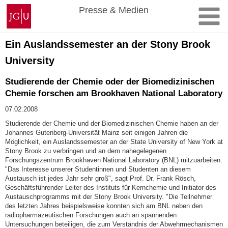
Zum
Johannes
Presse & Medien
Inhalt
Gutenberg-
springen
Universität
Mainz
Ein Auslandssemester an der Stony Brook
University
Studierende der Chemie oder der Biomedizinischen
Chemie forschen am Brookhaven National Laboratory
07.02.2008
Studierende der Chemie und der Biomedizinischen Chemie haben an der
Johannes Gutenberg-Universität Mainz seit einigen Jahren die
Möglichkeit, ein Auslandssemester an der State University of New York at
Stony Brook zu verbringen und an dem nahegelegenen
Forschungszentrum Brookhaven National Laboratory (BNL) mitzuarbeiten.
"Das Interesse unserer Studentinnen und Studenten an diesem
Austausch ist jedes Jahr sehr groß", sagt Prof. Dr. Frank Rösch,
Geschäftsführender Leiter des Instituts für Kernchemie und Initiator des
Austauschprogramms mit der Stony Brook University. "Die Teilnehmer
des letzten Jahres beispielsweise konnten sich am BNL neben den
radiopharmazeutischen Forschungen auch an spannenden
Untersuchungen beteiligen, die zum Verständnis der Abwehrmechanismen