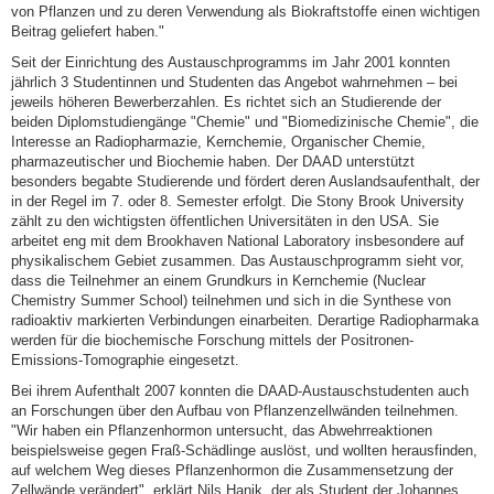
von Pflanzen und zu deren Verwendung als Biokraftstoffe einen wichtigen
Beitrag geliefert haben."
Seit der Einrichtung des Austauschprogramms im Jahr 2001 konnten
jährlich 3 Studentinnen und Studenten das Angebot wahrnehmen – bei
jeweils höheren Bewerberzahlen. Es richtet sich an Studierende der
beiden Diplomstudiengänge "Chemie" und "Biomedizinische Chemie", die
Interesse an Radiopharmazie, Kernchemie, Organischer Chemie,
pharmazeutischer und Biochemie haben. Der DAAD unterstützt
besonders begabte Studierende und fördert deren Auslandsaufenthalt, der
in der Regel im 7. oder 8. Semester erfolgt. Die Stony Brook University
zählt zu den wichtigsten öffentlichen Universitäten in den USA. Sie
arbeitet eng mit dem Brookhaven National Laboratory insbesondere auf
physikalischem Gebiet zusammen. Das Austauschprogramm sieht vor,
dass die Teilnehmer an einem Grundkurs in Kernchemie (Nuclear
Chemistry Summer School) teilnehmen und sich in die Synthese von
radioaktiv markierten Verbindungen einarbeiten. Derartige Radiopharmaka
werden für die biochemische Forschung mittels der Positronen-
Emissions-Tomographie eingesetzt.
Bei ihrem Aufenthalt 2007 konnten die DAAD-Austauschstudenten auch
an Forschungen über den Aufbau von Pflanzenzellwänden teilnehmen.
"Wir haben ein Pflanzenhormon untersucht, das Abwehrreaktionen
beispielsweise gegen Fraß-Schädlinge auslöst, und wollten herausfinden,
auf welchem Weg dieses Pflanzenhormon die Zusammensetzung der
Zellwände verändert", erklärt Nils Hanik, der als Student der Johannes