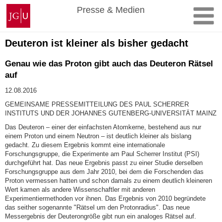
Zum
Johannes
Presse & Medien
Inhalt
Gutenberg-
springen
Universität
Mainz
Deuteron ist kleiner als bisher gedacht
Genau wie das Proton gibt auch das Deuteron Rätsel
auf
12.08.2016
GEMEINSAME PRESSEMITTEILUNG DES PAUL SCHERRER
INSTITUTS UND DER JOHANNES GUTENBERG-UNIVERSITÄT MAINZ
Das Deuteron – einer der einfachsten Atomkerne, bestehend aus nur
einem Proton und einem Neutron – ist deutlich kleiner als bislang
gedacht. Zu diesem Ergebnis kommt eine internationale
Forschungsgruppe, die Experimente am Paul Scherrer Institut (PSI)
durchgeführt hat. Das neue Ergebnis passt zu einer Studie derselben
Forschungsgruppe aus dem Jahr 2010, bei dem die Forschenden das
Proton vermessen hatten und schon damals zu einem deutlich kleineren
Wert kamen als andere Wissenschaftler mit anderen
Experimentiermethoden vor ihnen. Das Ergebnis von 2010 begründete
das seither sogenannte "Rätsel um den Protonradius". Das neue
Messergebnis der Deuterongröße gibt nun ein analoges Rätsel auf.