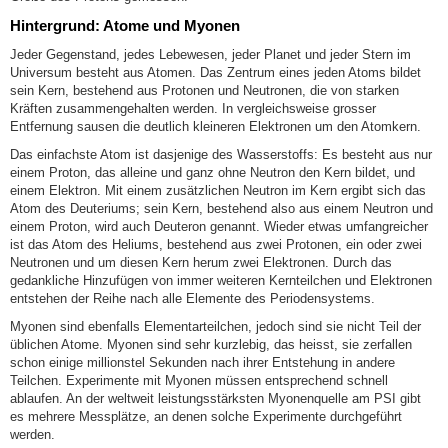
Hintergrund: Atome und Myonen
Jeder Gegenstand, jedes Lebewesen, jeder Planet und jeder Stern im
Universum besteht aus Atomen. Das Zentrum eines jeden Atoms bildet
sein Kern, bestehend aus Protonen und Neutronen, die von starken
Kräften zusammengehalten werden. In vergleichsweise grosser
Entfernung sausen die deutlich kleineren Elektronen um den Atomkern.
Das einfachste Atom ist dasjenige des Wasserstoffs: Es besteht aus nur
einem Proton, das alleine und ganz ohne Neutron den Kern bildet, und
einem Elektron. Mit einem zusätzlichen Neutron im Kern ergibt sich das
Atom des Deuteriums; sein Kern, bestehend also aus einem Neutron und
einem Proton, wird auch Deuteron genannt. Wieder etwas umfangreicher
ist das Atom des Heliums, bestehend aus zwei Protonen, ein oder zwei
Neutronen und um diesen Kern herum zwei Elektronen. Durch das
gedankliche Hinzufügen von immer weiteren Kernteilchen und Elektronen
entstehen der Reihe nach alle Elemente des Periodensystems.
Myonen sind ebenfalls Elementarteilchen, jedoch sind sie nicht Teil der
üblichen Atome. Myonen sind sehr kurzlebig, das heisst, sie zerfallen
schon einige millionstel Sekunden nach ihrer Entstehung in andere
Teilchen. Experimente mit Myonen müssen entsprechend schnell
ablaufen. An der weltweit leistungsstärksten Myonenquelle am PSI gibt
es mehrere Messplätze, an denen solche Experimente durchgeführt
werden.