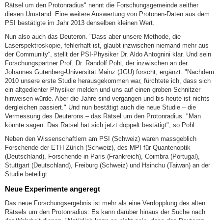
Rätsel um den Protonradius" nennt die Forschungsgemeinde seither
diesen Umstand. Eine weitere Auswertung von Protonen-Daten aus dem
PSI bestätigte im Jahr 2013 denselben kleinen Wert.
Nun also auch das Deuteron. "Dass aber unsere Methode, die
Laserspektroskopie, fehlerhaft ist, glaubt inzwischen niemand mehr aus
der Community“, stellt der PSI-Physiker Dr. Aldo Antognini klar. Und sein
Forschungspartner Prof. Dr. Randolf Pohl, der inzwischen an der
Johannes Gutenberg-Universität Mainz (JGU) forscht, ergänzt: "Nachdem
2010 unsere erste Studie herausgekommen war, fürchtete ich, dass sich
ein altgedienter Physiker melden und uns auf einen groben Schnitzer
hinweisen würde. Aber die Jahre sind vergangen und bis heute ist nichts
dergleichen passiert." Und nun bestätigt auch die neue Studie – die
Vermessung des Deuterons – das Rätsel um den Protonradius. "Man
könnte sagen: Das Rätsel hat sich jetzt doppelt bestätigt", so Pohl.
Neben den Wissenschaftlern am PSI (Schweiz) waren massgeblich
Forschende der ETH Zürich (Schweiz), des MPI für Quantenoptik
(Deutschland), Forschende in Paris (Frankreich), Coimbra (Portugal),
Stuttgart (Deutschland), Freiburg (Schweiz) und Hsinchu (Taiwan) an der
Studie beteiligt.
Neue Experimente angeregt
Das neue Forschungsergebnis ist mehr als eine Verdopplung des alten
Rätsels um den Protonradius: Es kann darüber hinaus der Suche nach