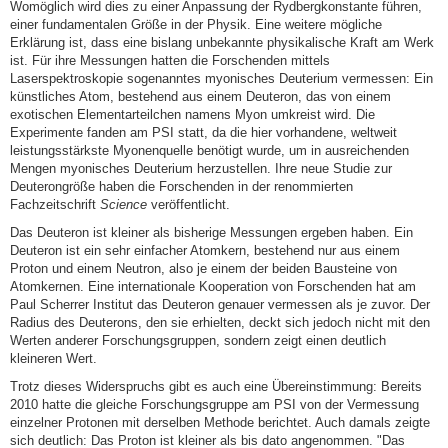
Womöglich wird dies zu einer Anpassung der Rydbergkonstante führen,
einer fundamentalen Größe in der Physik. Eine weitere mögliche
Erklärung ist, dass eine bislang unbekannte physikalische Kraft am Werk
ist. Für ihre Messungen hatten die Forschenden mittels
Laserspektroskopie sogenanntes myonisches Deuterium vermessen: Ein
künstliches Atom, bestehend aus einem Deuteron, das von einem
exotischen Elementarteilchen namens Myon umkreist wird. Die
Experimente fanden am PSI statt, da die hier vorhandene, weltweit
leistungsstärkste Myonenquelle benötigt wurde, um in ausreichenden
Mengen myonisches Deuterium herzustellen. Ihre neue Studie zur
Deuterongröße haben die Forschenden in der renommierten
Fachzeitschrift
Science
veröffentlicht.
Das Deuteron ist kleiner als bisherige Messungen ergeben haben. Ein
Deuteron ist ein sehr einfacher Atomkern, bestehend nur aus einem
Proton und einem Neutron, also je einem der beiden Bausteine von
Atomkernen. Eine internationale Kooperation von Forschenden hat am
Paul Scherrer Institut das Deuteron genauer vermessen als je zuvor. Der
Radius des Deuterons, den sie erhielten, deckt sich jedoch nicht mit den
Werten anderer Forschungsgruppen, sondern zeigt einen deutlich
kleineren Wert.
Trotz dieses Widerspruchs gibt es auch eine Übereinstimmung: Bereits
2010 hatte die gleiche Forschungsgruppe am PSI von der Vermessung
einzelner Protonen mit derselben Methode berichtet. Auch damals zeigte
sich deutlich: Das Proton ist kleiner als bis dato angenommen. "Das