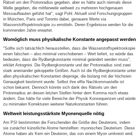
Rätsel um den Protonradius gegeben, aber es hätte auch niemals diese
Welle gegeben, die mittlerweile weltweit zu mehreren hochgenauen
Messaufbauten geführt hat", sagt Pohl. Aktuell sind Forschungsgruppen
in München, Paris und Toronto dabei, genauere Werte via
Wasserstoffspektroskopie zu ermitteln. Deren Ergebnisse werden für die
kommenden Jahre erwartet.
Womöglich muss physikalische Konstante angepasst werden
"Sollte sich tatsächlich herausstellen, dass die Wasserstoffspektroskopie
einen falschen – also minimal verschobenen – Wert liefert, so würde das
bedeuten, dass die Rydbergkonstante minimal geändert werden muss",
erklärt Antognini. Die Rydbergkonstante und der Protonradius sind zwei
stark aneinander gekoppelte Größen. Auch ist die Rydbergkonstante unter
allen physikalischen Konstanten diejenige, die bislang mit der höchsten
Genauigkeit bestimmt wurde: Selbst ihre elfte Nachkommastelle ist
schon bekannt. Dennoch könnte sich dank des Rätsels um den
Protonradius an diesen letzten Stellen hinter dem Komma noch etwas
ändern. Das hätte für viele Bereiche der Physik Konsequenzen und würde
zu minimalen Korrekturen weiterer Naturkonstanten führen.
Weltweit leistungsstärkste Myonenquelle nötig
Am PSI bestimmten die Forschenden die Größe des Deuterons, indem
sie zunächst künstliche Atome herstellten: myonisches Deuterium. Diese
Atome haben als Kern ein Deuteron, das von einem Myon umkreist wird.