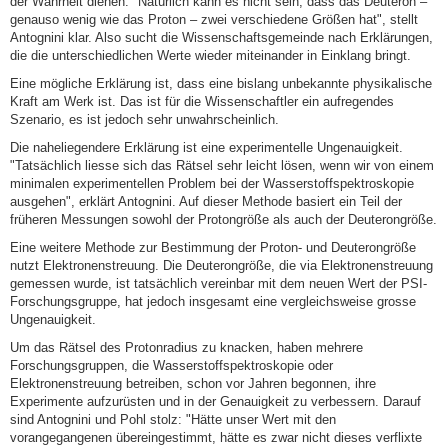
der Wahrheit dienen. "Natürlich kann es nicht sein, dass das Deuteron –
genauso wenig wie das Proton – zwei verschiedene Größen hat", stellt
Antognini klar. Also sucht die Wissenschaftsgemeinde nach Erklärungen,
die die unterschiedlichen Werte wieder miteinander in Einklang bringt.
Eine mögliche Erklärung ist, dass eine bislang unbekannte physikalische
Kraft am Werk ist. Das ist für die Wissenschaftler ein aufregendes
Szenario, es ist jedoch sehr unwahrscheinlich.
Die naheliegendere Erklärung ist eine experimentelle Ungenauigkeit.
"Tatsächlich liesse sich das Rätsel sehr leicht lösen, wenn wir von einem
minimalen experimentellen Problem bei der Wasserstoffspektroskopie
ausgehen", erklärt Antognini. Auf dieser Methode basiert ein Teil der
früheren Messungen sowohl der Protongröße als auch der Deuterongröße.
Eine weitere Methode zur Bestimmung der Proton- und Deuterongröße
nutzt Elektronenstreuung. Die Deuterongröße, die via Elektronenstreuung
gemessen wurde, ist tatsächlich vereinbar mit dem neuen Wert der PSI-
Forschungsgruppe, hat jedoch insgesamt eine vergleichsweise grosse
Ungenauigkeit.
Um das Rätsel des Protonradius zu knacken, haben mehrere
Forschungsgruppen, die Wasserstoffspektroskopie oder
Elektronenstreuung betreiben, schon vor Jahren begonnen, ihre
Experimente aufzurüsten und in der Genauigkeit zu verbessern. Darauf
sind Antognini und Pohl stolz: "Hätte unser Wert mit den
vorangegangenen übereingestimmt, hätte es zwar nicht dieses verflixte