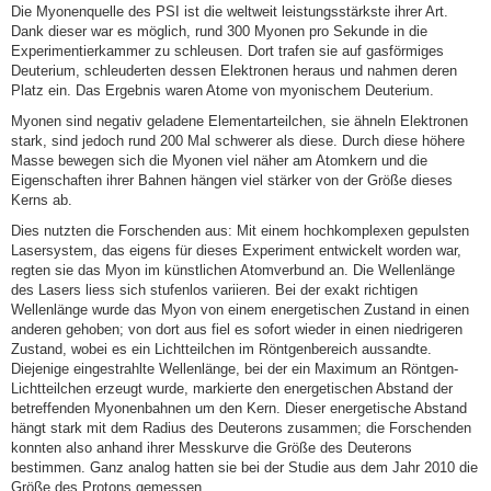
Die Myonenquelle des PSI ist die weltweit leistungsstärkste ihrer Art.
Dank dieser war es möglich, rund 300 Myonen pro Sekunde in die
Experimentierkammer zu schleusen. Dort trafen sie auf gasförmiges
Deuterium, schleuderten dessen Elektronen heraus und nahmen deren
Platz ein. Das Ergebnis waren Atome von myonischem Deuterium.
Myonen sind negativ geladene Elementarteilchen, sie ähneln Elektronen
stark, sind jedoch rund 200 Mal schwerer als diese. Durch diese höhere
Masse bewegen sich die Myonen viel näher am Atomkern und die
Eigenschaften ihrer Bahnen hängen viel stärker von der Größe dieses
Kerns ab.
Dies nutzten die Forschenden aus: Mit einem hochkomplexen gepulsten
Lasersystem, das eigens für dieses Experiment entwickelt worden war,
regten sie das Myon im künstlichen Atomverbund an. Die Wellenlänge
des Lasers liess sich stufenlos variieren. Bei der exakt richtigen
Wellenlänge wurde das Myon von einem energetischen Zustand in einen
anderen gehoben; von dort aus fiel es sofort wieder in einen niedrigeren
Zustand, wobei es ein Lichtteilchen im Röntgenbereich aussandte.
Diejenige eingestrahlte Wellenlänge, bei der ein Maximum an Röntgen-
Lichtteilchen erzeugt wurde, markierte den energetischen Abstand der
betreffenden Myonenbahnen um den Kern. Dieser energetische Abstand
hängt stark mit dem Radius des Deuterons zusammen; die Forschenden
konnten also anhand ihrer Messkurve die Größe des Deuterons
bestimmen. Ganz analog hatten sie bei der Studie aus dem Jahr 2010 die
Größe des Protons gemessen.