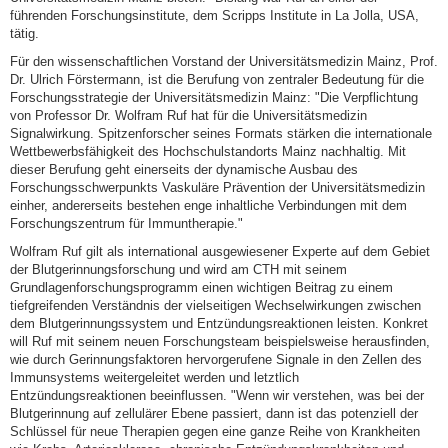
führenden Forschungsinstitute, dem Scripps Institute in La Jolla, USA,
tätig.
Für den wissenschaftlichen Vorstand der Universitätsmedizin Mainz, Prof.
Dr. Ulrich Förstermann, ist die Berufung von zentraler Bedeutung für die
Forschungsstrategie der Universitätsmedizin Mainz: "Die Verpflichtung
von Professor Dr. Wolfram Ruf hat für die Universitätsmedizin
Signalwirkung. Spitzenforscher seines Formats stärken die internationale
Wettbewerbsfähigkeit des Hochschulstandorts Mainz nachhaltig. Mit
dieser Berufung geht einerseits der dynamische Ausbau des
Forschungsschwerpunkts Vaskuläre Prävention der Universitätsmedizin
einher, andererseits bestehen enge inhaltliche Verbindungen mit dem
Forschungszentrum für Immuntherapie."
Wolfram Ruf gilt als international ausgewiesener Experte auf dem Gebiet
der Blutgerinnungsforschung und wird am CTH mit seinem
Grundlagenforschungsprogramm einen wichtigen Beitrag zu einem
tiefgreifenden Verständnis der vielseitigen Wechselwirkungen zwischen
dem Blutgerinnungssystem und Entzündungsreaktionen leisten. Konkret
will Ruf mit seinem neuen Forschungsteam beispielsweise herausfinden,
wie durch Gerinnungsfaktoren hervorgerufene Signale in den Zellen des
Immunsystems weitergeleitet werden und letztlich
Entzündungsreaktionen beeinflussen. "Wenn wir verstehen, was bei der
Blutgerinnung auf zellulärer Ebene passiert, dann ist das potenziell der
Schlüssel für neue Therapien gegen eine ganze Reihe von Krankheiten