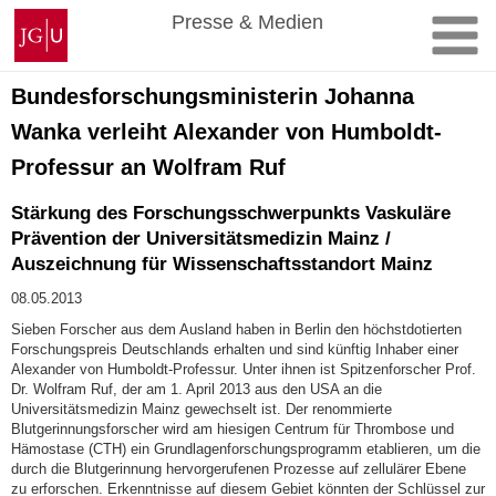
Zum
Johannes
Presse & Medien
Inhalt
Gutenberg-
springen
Universität
Mainz
Bundesforschungsministerin Johanna
Wanka verleiht Alexander von Humboldt-
Professur an Wolfram Ruf
Stärkung des Forschungsschwerpunkts Vaskuläre
Prävention der Universitätsmedizin Mainz /
Auszeichnung für Wissenschaftsstandort Mainz
08.05.2013
Sieben Forscher aus dem Ausland haben in Berlin den höchstdotierten
Forschungspreis Deutschlands erhalten und sind künftig Inhaber einer
Alexander von Humboldt-Professur. Unter ihnen ist Spitzenforscher Prof.
Dr. Wolfram Ruf, der am 1. April 2013 aus den USA an die
Universitätsmedizin Mainz gewechselt ist. Der renommierte
Blutgerinnungsforscher wird am hiesigen Centrum für Thrombose und
Hämostase (CTH) ein Grundlagenforschungsprogramm etablieren, um die
durch die Blutgerinnung hervorgerufenen Prozesse auf zellulärer Ebene
zu erforschen. Erkenntnisse auf diesem Gebiet könnten der Schlüssel zur