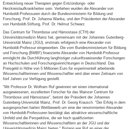
Entwicklung neuer Therapien gegen Entzündungs- oder
Herzkreislaufkrankheiten sein. Verliehen wurden die Alexander von
Humboldt-Professuren durch die Bundesministerin für Bildung und
Forschung, Prof. Dr. Johanna Wanka, und den Präsidenten der Alexander
von Humboldt-Stiftung, Prof. Dr. Helmut Schwarz.
Das Centrum für Thrombose und Hämostase (CTH) der
Universitätsmedizin Mainz hat, gemeinsam mit der Johannes Gutenberg-
Universität Mainz (JGU), erstmals erfolgreich eine Alexander von
Humboldt-Professur eingeworben. Die vom Bundesministerium für Bildung
und Forschung (BMBF) finanzierte Alexander von Humboldt-Professur
ermöglicht die Durchführung langfristiger zukunftsweisender Forschungen
an Hochschulen und Forschungseinrichtungen in Deutschland. Das
Preisgeld in Höhe von 5 Millionen Euro für experimentell arbeitende
Wissenschaftlerinnen und Wissenschaftler wird über einen Zeitraum von
fünf Jahren zur Verfügung gestellt.
"Mit Professor Dr. Wolfram Ruf gewinnen wir einen international
ausgewiesenen, exzellenten Forscher für das Mainzer Centrum für
Thrombose und Hämostase", betont der Präsident der Johannes
Gutenberg-Universität Mainz, Prof. Dr. Georg Krausch. "Der Erfolg in dem
ausgesprochen harten Wettbewerb um eine der renommierten Alexander
von Humboldt-Professuren bestätigt das attraktive wissenschaftliche
Umfeld und die Perspektive, die wir hoch qualifizierten
Wissenschaftlerinnen und Wissenschaftlern an der JGU und der
Universitätsmedizin Mainz bieten." Bislang war Ruf an einer der