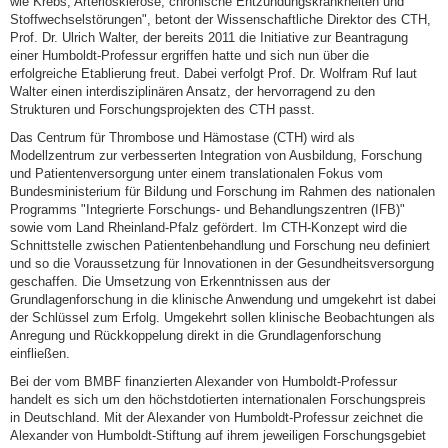
wie Krebs, Arteriosklerose, chronische Entzündungskrankheiten und
Stoffwechselstörungen", betont der Wissenschaftliche Direktor des CTH,
Prof. Dr. Ulrich Walter, der bereits 2011 die Initiative zur Beantragung
einer Humboldt-Professur ergriffen hatte und sich nun über die
erfolgreiche Etablierung freut. Dabei verfolgt Prof. Dr. Wolfram Ruf laut
Walter einen interdisziplinären Ansatz, der hervorragend zu den
Strukturen und Forschungsprojekten des CTH passt.
Das Centrum für Thrombose und Hämostase (CTH) wird als
Modellzentrum zur verbesserten Integration von Ausbildung, Forschung
und Patientenversorgung unter einem translationalen Fokus vom
Bundesministerium für Bildung und Forschung im Rahmen des nationalen
Programms "Integrierte Forschungs- und Behandlungszentren (IFB)"
sowie vom Land Rheinland-Pfalz gefördert. Im CTH-Konzept wird die
Schnittstelle zwischen Patientenbehandlung und Forschung neu definiert
und so die Voraussetzung für Innovationen in der Gesundheitsversorgung
geschaffen. Die Umsetzung von Erkenntnissen aus der
Grundlagenforschung in die klinische Anwendung und umgekehrt ist dabei
der Schlüssel zum Erfolg. Umgekehrt sollen klinische Beobachtungen als
Anregung und Rückkoppelung direkt in die Grundlagenforschung
einfließen.
Bei der vom BMBF finanzierten Alexander von Humboldt-Professur
handelt es sich um den höchstdotierten internationalen Forschungspreis
in Deutschland. Mit der Alexander von Humboldt-Professur zeichnet die
Alexander von Humboldt-Stiftung auf ihrem jeweiligen Forschungsgebiet