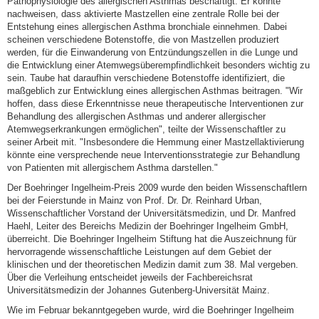
Pathophysiologie des allergischen Asthmas beschäftigt. Er konnte
nachweisen, dass aktivierte Mastzellen eine zentrale Rolle bei der
Entstehung eines allergischen Asthma bronchiale einnehmen. Dabei
scheinen verschiedene Botenstoffe, die von Mastzellen produziert
werden, für die Einwanderung von Entzündungszellen in die Lunge und
die Entwicklung einer Atemwegsüberempfindlichkeit besonders wichtig zu
sein. Taube hat daraufhin verschiedene Botenstoffe identifiziert, die
maßgeblich zur Entwicklung eines allergischen Asthmas beitragen. "Wir
hoffen, dass diese Erkenntnisse neue therapeutische Interventionen zur
Behandlung des allergischen Asthmas und anderer allergischer
Atemwegserkrankungen ermöglichen", teilte der Wissenschaftler zu
seiner Arbeit mit. "Insbesondere die Hemmung einer Mastzellaktivierung
könnte eine versprechende neue Interventionsstrategie zur Behandlung
von Patienten mit allergischem Asthma darstellen."
Der Boehringer Ingelheim-Preis 2009 wurde den beiden Wissenschaftlern
bei der Feierstunde in Mainz von Prof. Dr. Dr. Reinhard Urban,
Wissenschaftlicher Vorstand der Universitätsmedizin, und Dr. Manfred
Haehl, Leiter des Bereichs Medizin der Boehringer Ingelheim GmbH,
überreicht. Die Boehringer Ingelheim Stiftung hat die Auszeichnung für
hervorragende wissenschaftliche Leistungen auf dem Gebiet der
klinischen und der theoretischen Medizin damit zum 38. Mal vergeben.
Über die Verleihung entscheidet jeweils der Fachbereichsrat
Universitätsmedizin der Johannes Gutenberg-Universität Mainz.
Wie im Februar bekanntgegeben wurde, wird die Boehringer Ingelheim