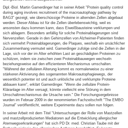
Dipl.-Biol. Martin Gamerdinger hat in seiner Arbeit "Protein quality control
during aging involves recruitment of the macroautophagy pathway by
BAG3" gezeigt, wie überschüssige Proteine in alternden Zellen abgebaut
werden. Dieser Abbau ist für die Zellen überlebenswichtig, weil es
ansonsten dazu kommen kann, dass Eiweißbausteine verklumpen und
sich ablagern. Besonders anfällig für solche Proteinablagerungen sind
Nervenzellen. Gerade in den Gehirnzellen von Alzheimer-Patienten finden
sich vermehrt Proteinablagerungen, die Plaques, weshalb ein ursächlicher
Zusammenhang vermutet wird. Gamerdinger zufolge sind die Zellen in der
Lage, sich vor der im Alter erhöhten Last an geschädigten Proteinen zu
schützen, indem sie zwischen zwei Proteinabbauwegen wechseln
beziehungsweise auf den effizienteren Mechanismus umschalten.
"Während der zellulären Alterung kommt es normalerweise zu einer
stärkeren Aktivierung des sogenannten Makroautophagiewegs, der
wesentlich potenter ist und auch unlösliche und verklumpte Proteine
abbauen kann", erklärt Gamerdinger. "Wenn die zelluläre Protein-
Kläranlage im Alter versagt, könnte vielleicht eine Störung in dem
Umschaltmechanismus die Ursache sein." Die Forschungsergebnisse
wurden im Februar 2009 in der renommierten Fachzeitschrift "The EMBO
Journal" veröffentlicht, weitere Experimente dazu sollen nun folgen.
In seiner Arbeit mit dem Titel "Untersuchungen der Rolle von Mastzellen
und mastzellproduzierten Mediatoren auf die Entwicklung allergischer
Atemwegserkrankungen" hat sich PD Dr. med. Christian Taube mit der