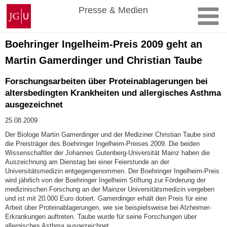
Zum
Johannes
Presse & Medien
Inhalt
Gutenberg-
springen
Universität
Mainz
Boehringer Ingelheim-Preis 2009 geht an
Martin Gamerdinger und Christian Taube
Forschungsarbeiten über Proteinablagerungen bei
altersbedingten Krankheiten und allergisches Asthma
ausgezeichnet
25.08.2009
Der Biologe Martin Gamerdinger und der Mediziner Christian Taube sind
die Preisträger des Boehringer Ingelheim-Preises 2009. Die beiden
Wissenschaftler der Johannes Gutenberg-Universität Mainz haben die
Auszeichnung am Dienstag bei einer Feierstunde an der
Universitätsmedizin entgegengenommen. Der Boehringer Ingelheim-Preis
wird jährlich von der Boehringer Ingelheim Stiftung zur Förderung der
medizinischen Forschung an der Mainzer Universitätsmedizin vergeben
und ist mit 20.000 Euro dotiert. Gamerdinger erhält den Preis für eine
Arbeit über Proteinablagerungen, wie sie beispielsweise bei Alzheimer-
Erkrankungen auftreten. Taube wurde für seine Forschungen über
allergisches Asthma ausgezeichnet.