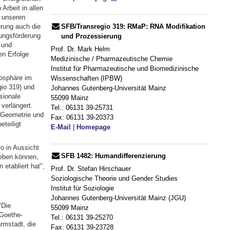
Arbeit in allen
 unseren
SFB/Transregio 319: RMaP: RNA Modifikation
erung auch die
ungsförderung
und Prozessierung
 und
Prof. Dr. Mark Helm
en Erfolge
Medizinische / Pharmazeutische Chemie
Institut für Pharmazeutische und Biomedizinische
mosphäre im
Wissenschaften (IPBW)
io 319) und
Johannes Gutenberg-Universität Mainz
sionale
55099 Mainz
verlängert.
Tel.: 06131 39-25731
 Geometrie und
Fax: 06131 39-20373
eteiligt
E-Mail
|
Homepage
o in Aussicht
SFB 1482: Humandifferenzierung
geben können,
etabliert hat",
Prof. Dr. Stefan Hirschauer
Soziologische Theorie und Gender Studies
Institut für Soziologie
Johannes Gutenberg-Universität Mainz (JGU)
"Die
55099 Mainz
 Goethe-
Tel.: 06131 39-25270
rmstadt, die
Fax: 06131 39-23728