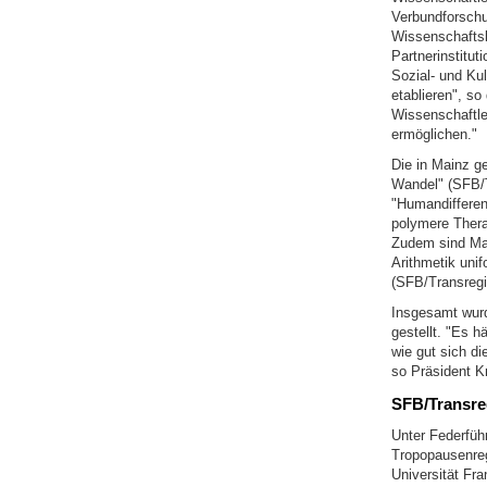
Verbundforschu
Wissenschaftsb
Partnerinstitu
Sozial- und Ku
etablieren", so
Wissenschaftle
ermöglichen."
Die in Mainz g
Wandel" (SFB/T
"Humandifferen
polymere Therap
Zudem sind Ma
Arithmetik unif
(SFB/Transregi
Insgesamt wurd
gestellt. "Es 
wie gut sich di
so Präsident K
SFB/Transre
Unter Federfüh
Tropopausenreg
Universität Fra