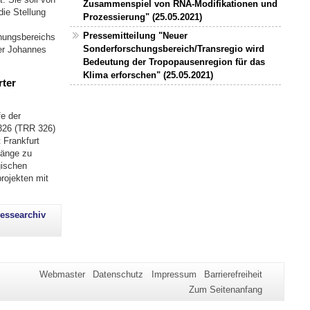
Zusammenspiel von RNA-Modifikationen und
ie Stellung
Prozessierung" (25.05.2021)
Pressemitteilung "Neuer
hungsbereichs
Sonderforschungsbereich/Transregio wird
der Johannes
Bedeutung der Tropopausenregion für das
Klima erforschen" (25.05.2021)
rter
e der
326 (TRR 326)
 Frankfurt
hänge zu
gischen
rojekten mit
essearchiv
Webmaster
Datenschutz
Impressum
Barrierefreiheit
Zum Seitenanfang