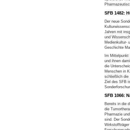
Pharmazeutisc
SFB 1482: H
Der neue Sonde
Kulturwissensc
Jahren mit ins
und Wissenschaf
Medienkultur- 
Geschichte Mai
Im Mittelpunkt 
und ihnen dami
die Unterschei
Menschen in Ka
schließlich di
Ziel des SFB i
Sonderforschung
SFB 1066: N
Bereits in die
die Tumorthera
Pharmazie und 
sind. Der Sonde
Wirkstoffträge
Forschungsarbei