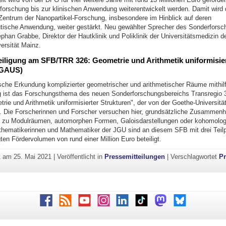
forschung bis zur klinischen Anwendung weiterentwickelt werden. Damit wird d
Zentrum der Nanopartikel-Forschung, insbesondere im Hinblick auf deren
ische Anwendung, weiter gestärkt. Neu gewählter Sprecher des Sonderforsc
tephan Grabbe, Direktor der Hautklinik und Poliklinik der Universitätsmedizin 
ersität Mainz.
iligung am SFB/TRR 326: Geometrie und Arithmetik uniformisie
(GAUS)
che Erkundung komplizierter geometrischer und arithmetischer Räume mithilf
g ist das Forschungsthema des neuen Sonderforschungsbereichs Transregio 
e und Arithmetik uniformisierter Strukturen", der von der Goethe-Universität
rd. Die Forscherinnen und Forscher versuchen hier, grundsätzliche Zusammen
 zu Modulräumen, automorphen Formen, Galoisdarstellungen oder kohomolo
thematikerinnen und Mathematiker der JGU sind an diesem SFB mit drei Teilp
en Fördervolumen von rund einer Million Euro beteiligt.
ht am
25. Mai 2021
|
Veröffentlicht in
Pressemitteilungen
|
Verschlagwortet
Pr
Facebook
RSS
Youtube
Instagram
LinkedIn
TikTok
Mastodon
Bluesky