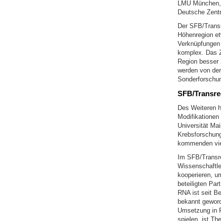
LMU München, d
Deutsche Zentr
Der SFB/Transr
Höhenregion etw
Verknüpfungen 
komplex. Das Z
Region besser z
werden von der 
Sonderforschun
SFB/Transre
Des Weiteren h
Modifikationen
Universität Ma
Krebsforschung
kommenden vier
Im SFB/Transre
Wissenschaftle
kooperieren, u
beteiligten Par
RNA ist seit Be
bekannt geword
Umsetzung in P
spielen, ist T