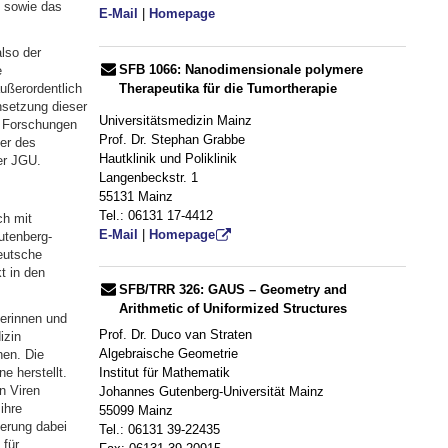
 sowie das
E-Mail
|
Homepage
lso der
SFB 1066: Nanodimensionale polymere
e
ußerordentlich
Therapeutika für die Tumortherapie
nsetzung dieser
Universitätsmedizin Mainz
e Forschungen
Prof. Dr. Stephan Grabbe
her des
Hautklinik und Poliklinik
er JGU.
Langenbeckstr. 1
55131 Mainz
Tel.: 06131 17-4412
ch mit
E-Mail
|
Homepage
utenberg-
eutsche
t in den
SFB/TRR 326: GAUS – Geometry and
Arithmetic of Uniformized Structures
erinnen und
Prof. Dr. Duco van Straten
izin
Algebraische Geometrie
en. Die
Institut für Mathematik
e herstellt.
n Viren
Johannes Gutenberg-Universität Mainz
ihre
55099 Mainz
ierung dabei
Tel.: 06131 39-22435
 für