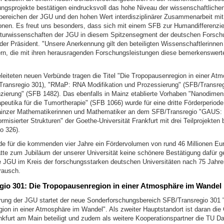
ngsprojekte bestätigen eindrucksvoll das hohe Niveau der wissenschaftlichen 
ereichen der JGU und den hohen Wert interdisziplinärer Zusammenarbeit mit
tionen. Es freut uns besonders, dass sich mit einem SFB zur Humandifferenzi
lturwissenschaften der JGU in diesem Spitzensegment der deutschen Forsch
 der Präsident. "Unsere Anerkennung gilt den beteiligten Wissenschaftlerinnen
rn, die mit ihren herausragenden Forschungsleistungen diese bemerkenswert
eleiteten neuen Verbünde tragen die Titel "Die Tropopausenregion in einer At
ransregio 301), "RMaP: RNA Modifikation und Prozessierung" (SFB/Transreg
zierung" (SFB 1482). Das ebenfalls in Mainz etablierte Vorhaben "Nanodimen
eutika für die Tumortherapie" (SFB 1066) wurde für eine dritte Förderperiode 
inzer Mathematikerinnen und Mathematiker an dem SFB/Transregio "GAUS:
ormisierter Strukturen" der Goethe-Universität Frankfurt mit drei Teilprojekten b
o 326).
e für die kommenden vier Jahre ein Fördervolumen von rund 46 Millionen Eur
hätte zum Jubiläum der unserer Universität keine schönere Bestätigung dafür 
e JGU im Kreis der forschungsstarken deutschen Universitäten nach 75 Jahren 
rausch.
gio 301: Die Tropopausenregion in einer Atmosphäre im Wandel
rung der JGU startet der neue Sonderforschungsbereich SFB/Transregio 301 
ion in einer Atmosphäre im Wandel". Als zweiter Hauptstandort ist daran die
nkfurt am Main beteiligt und zudem als weitere Kooperationspartner die TU Da