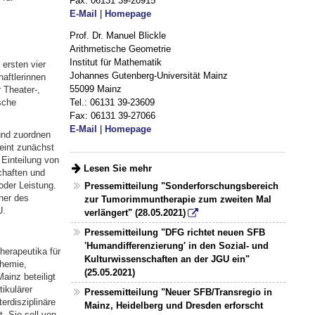
Fax: 06131 39-20915
E-Mail
|
Homepage
Prof. Dr. Manuel Blickle
Arithmetische Geometrie
Institut für Mathematik
ersten vier
Johannes Gutenberg-Universität Mainz
aftlerinnen
55099 Mainz
 Theater-,
sche
Tel.: 06131 39-23609
Fax: 06131 39-27066
E-Mail
|
Homepage
 und zuordnen
eint zunächst
Einteilung von
Lesen Sie mehr
chaften und
oder Leistung.
Pressemitteilung "Sonderforschungsbereich
her des
zur Tumorimmuntherapie zum zweiten Mal
U.
verlängert" (28.05.2021)
Pressemitteilung "DFG richtet neuen SFB
'Humandifferenzierung' in den Sozial- und
herapeutika für
Kulturwissenschaften an der JGU ein"
Chemie,
(25.05.2021)
inz beteiligt
ikulärer
Pressemitteilung "Neuer SFB/Transregio in
erdisziplinäre
Mainz, Heidelberg und Dresden erforscht
. Sie soll von