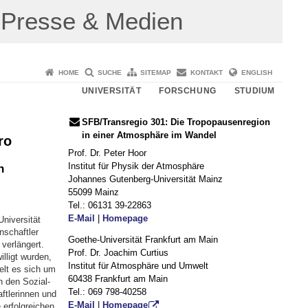
Presse & Medien
HOME
SUCHE
SITEMAP
KONTAKT
ENGLISH
UNIVERSITÄT
FORSCHUNG
STUDIUM
SFB/Transregio 301: Die Tropopausenregion
in einer Atmosphäre im Wandel
ro
Prof. Dr. Peter Hoor
Institut für Physik der Atmosphäre
n
Johannes Gutenberg-Universität Mainz
55099 Mainz
Tel.: 06131 39-22863
E-Mail
|
Homepage
niversität
nschaftler
Goethe-Universität Frankfurt am Main
 verlängert.
Prof. Dr. Joachim Curtius
lligt wurden,
Institut für Atmosphäre und Umwelt
elt es sich um
60438 Frankfurt am Main
n den Sozial-
Tel.: 069 798-40258
ftlerinnen und
E-Mail
|
Homepage
erfolgreichen