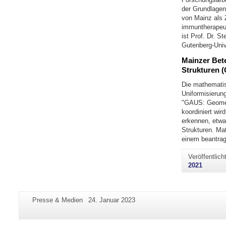
der Grundlagen
von Mainz als 
immuntherapeut
ist Prof. Dr. S
Gutenberg-Univ
Mainzer Bete
Strukturen 
Die mathematis
Uniformisierun
"GAUS: Geometri
koordiniert wi
erkennen, etwa
Strukturen. Ma
einem beantragt
Veröffentlic
2021
Zusätzliche
Seiten-
Letzte
Presse & Medien
24. Januar 2023
Informationen
Name:
Aktualisierung:
zu