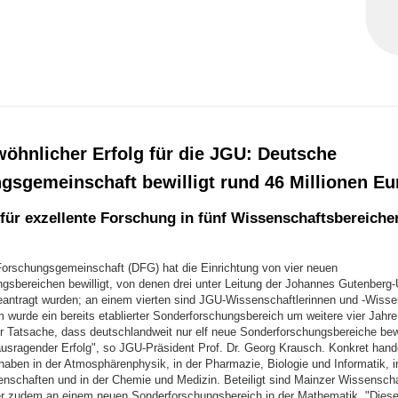
öhnlicher Erfolg für die JGU: Deutsche
gsgemeinschaft bewilligt rund 46 Millionen Eu
für exzellente Forschung in fünf Wissenschaftsbereiche
orschungsgemeinschaft (DFG) hat die Einrichtung von vier neuen
gsbereichen bewilligt, von denen drei unter Leitung der Johannes Gutenberg-U
antragt wurden; an einem vierten sind JGU-Wissenschaftlerinnen und -Wisse
m wurde ein bereits etablierter Sonderforschungsbereich um weitere vier Jahre
r Tatsache, dass deutschlandweit nur elf neue Sonderforschungsbereiche bewi
rausragender Erfolg", so JGU-Präsident Prof. Dr. Georg Krausch. Konkret hand
aben in der Atmosphärenphysik, in der Pharmazie, Biologie und Informatik, i
enschaften und in der Chemie und Medizin. Beteiligt sind Mainzer Wissenscha
r zudem an einem neuen Sonderforschungsbereich in der Mathematik. "Diese 