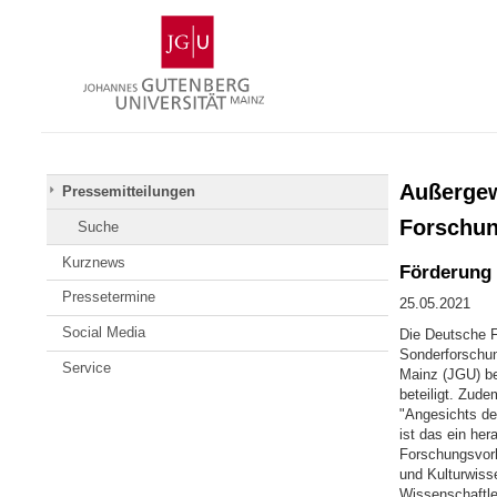
Zum
Johannes
Inhalt
Gutenberg-
springen
Universität
Mainz
Außergew
Pressemitteilungen
Forschun
Suche
Kurznews
Förderung 
Pressetermine
25.05.2021
Social Media
Die Deutsche F
Sonderforschun
Service
Mainz (JGU) be
beteiligt. Zude
"Angesichts de
ist das ein he
Forschungsvorh
und Kulturwiss
Wissenschaftle