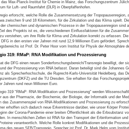
as Max-Planck-Institut für Chemie in Mainz, das Forschungszentrum Jülich
um für Luft- und Raumfahrt (DLR) in Oberpfaffenhofen.
egio erforscht, welche Rolle die Zusammensetzung der Tropopausenregion, a
a zwischen 9 und 18 Kilometern, für die Zirkulation und das Klima spielt. Di
der chemischen und dynamischen Prozesse in der Tropopausenregion sind a
iel des Projekts ist es, die verschiedenen Einflussfaktoren für die Zusamme
u verstehen, um ihre Rolle für Klima und Zirkulation korrekt zu erfassen. Di
DFG in den ersten vier Jahren mit rund 12,9 Millionen Euro gefördert. Sprec
gsbereichs ist Prof. Dr. Peter Hoor vom Institut für Physik der Atmosphäre d
gio 319: RMaP: RNA Modifikation und Prozessierung
at die DFG einen neuen Sonderforschungsbereich/Transregio bewilligt, der si
 und der Prozessierung von RNA befasst. Daran beteiligt sind die Johannes G
inz als Sprecherhochschule, die Ruprecht-Karls-Universität Heidelberg, das D
szentrum (DKFZ) und die TU Dresden. Sie erhalten für das Forschungsprojek
 Jahren rund neun Millionen Euro.
gio 319 "RMaP: RNA Modifikation und Prozessierung" werden Wissenschaftl
r aus der Pharmazie, der Biochemie, der Biologie, der Informatik und der Med
m das Zusammenspiel von RNA-Modifikationen und Prozessierung zu erforsch
tner erhoffen sich dadurch neue Erkenntnisse darüber, wie unser Körper Protein
ginn der Corona-Pandemie einer breiten Öffentlichkeit als die Erbsubstanz vo
en. In menschlichen Zellen ist RNA für den Transport der Erbinformation und 
roteine verantwortlich. Welche Rolle konkret Modifikationen und die Prozess
hema des neuen SFB/Transregio. Sprecher ist Prof. Dr. Mark Helm vom Institut