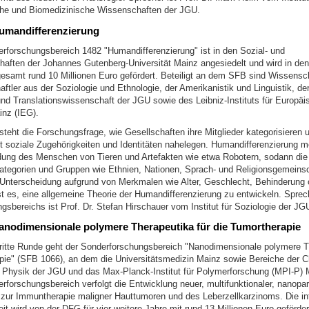
he und Biomedizinische Wissenschaften der JGU.
umandifferenzierung
rforschungsbereich 1482 "Humandifferenzierung" ist in den Sozial- und
haften der Johannes Gutenberg-Universität Mainz angesiedelt und wird in den 
gesamt rund 10 Millionen Euro gefördert. Beteiligt an dem SFB sind Wissensch
tler aus der Soziologie und Ethnologie, der Amerikanistik und Linguistik, der
und Translationswissenschaft der JGU sowie des Leibniz-Instituts für Europäi
nz (IEG).
steht die Forschungsfrage, wie Gesellschaften ihre Mitglieder kategorisieren
t soziale Zugehörigkeiten und Identitäten nahelegen. Humandifferenzierung m
dung des Menschen von Tieren und Artefakten wie etwa Robotern, sodann die 
tegorien und Gruppen wie Ethnien, Nationen, Sprach- und Religionsgemeins
e Unterscheidung aufgrund von Merkmalen wie Alter, Geschlecht, Behinderung 
st es, eine allgemeine Theorie der Humandifferenzierung zu entwickeln. Sprec
sbereichs ist Prof. Dr. Stefan Hirschauer vom Institut für Soziologie der JG
anodimensionale polymere Therapeutika für die Tumortherapie
 dritte Runde geht der Sonderforschungsbereich "Nanodimensionale polymere T
pie" (SFB 1066), an dem die Universitätsmedizin Mainz sowie Bereiche der 
Physik der JGU und das Max-Planck-Institut für Polymerforschung (MPI-P) Ma
rforschungsbereich verfolgt die Entwicklung neuer, multifunktionaler, nanopart
r zur Immuntherapie maligner Hauttumoren und des Leberzellkarzinoms. Die int
t wird von der DFG für vier weitere Jahre mit rund 13 Millionen Euro gefördert