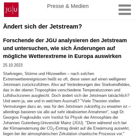
Zum
Johannes
Presse & Medien
Inhalt
Gutenberg-
springen
Universität
Mainz
Ändert sich der Jetstream?
Forschende der JGU analysieren den Jetstream
und untersuchen, wie sich Änderungen auf
mögliche Wetterextreme in Europa auswirken
25.10.2023
Starkregen, Stürme und Hitzewellen – nach solchen
Extremwetterereignissen heißt es oft, diese seien auf einen welligeren
Jetstream zurückzuführen. Also auf Veränderungen des Starkwindfeldes,
das in der oberen Troposphäre verschiedene Temperaturzonen und
Luftdruckzonen ausgleicht. Doch ändert sich der Jetstream tatsächlich?
Und wenn ja, wie und in welchem Ausmaß? "Viele Theorien stellen
Vermutungen dazu an, was für den Jetstream zukünftig zu erwarten ist –
allerdings basieren sie alle auf sehr idealisierten Annahmen", sagt Dr.
Georgios Fragkoulidis vom Institut für Physik der Atmosphäre der
Johannes Gutenberg-Universität Mainz (JGU). "Denn während sich bei
der Klimaerwärmung der CO
-Eintrag direkt auf die Erwärmung auswirkt,
2
liegen bei der atmosphärischen Zirkulation chaotische Prozesse vor."