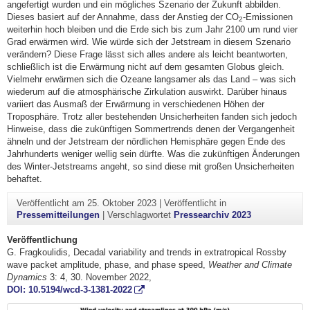
angefertigt wurden und ein mögliches Szenario der Zukunft abbilden.
Dieses basiert auf der Annahme, dass der Anstieg der CO
-Emissionen
2
weiterhin hoch bleiben und die Erde sich bis zum Jahr 2100 um rund vier
Grad erwärmen wird. Wie würde sich der Jetstream in diesem Szenario
verändern? Diese Frage lässt sich alles andere als leicht beantworten,
schließlich ist die Erwärmung nicht auf dem gesamten Globus gleich.
Vielmehr erwärmen sich die Ozeane langsamer als das Land – was sich
wiederum auf die atmosphärische Zirkulation auswirkt. Darüber hinaus
variiert das Ausmaß der Erwärmung in verschiedenen Höhen der
Troposphäre. Trotz aller bestehenden Unsicherheiten fanden sich jedoch
Hinweise, dass die zukünftigen Sommertrends denen der Vergangenheit
ähneln und der Jetstream der nördlichen Hemisphäre gegen Ende des
Jahrhunderts weniger wellig sein dürfte. Was die zukünftigen Änderungen
des Winter-Jetstreams angeht, so sind diese mit großen Unsicherheiten
behaftet.
Veröffentlicht am
25. Oktober 2023
|
Veröffentlicht in
Pressemitteilungen
|
Verschlagwortet
Pressearchiv 2023
Veröffentlichung
G. Fragkoulidis, Decadal variability and trends in extratropical Rossby
wave packet amplitude, phase, and phase speed,
Weather and Climate
Dynamics
3: 4, 30. November 2022,
DOI: 10.5194/wcd-3-1381-2022