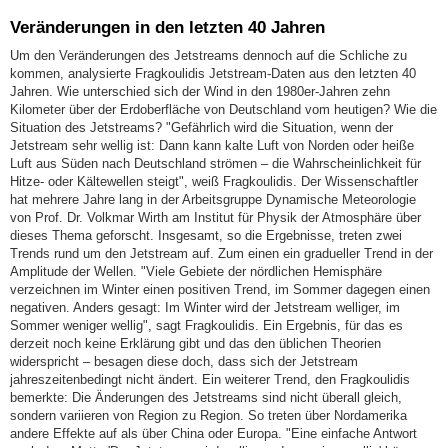
Veränderungen in den letzten 40 Jahren
Um den Veränderungen des Jetstreams dennoch auf die Schliche zu
kommen, analysierte Fragkoulidis Jetstream-Daten aus den letzten 40
Jahren. Wie unterschied sich der Wind in den 1980er-Jahren zehn
Kilometer über der Erdoberfläche von Deutschland vom heutigen? Wie die
Situation des Jetstreams? "Gefährlich wird die Situation, wenn der
Jetstream sehr wellig ist: Dann kann kalte Luft von Norden oder heiße
Luft aus Süden nach Deutschland strömen – die Wahrscheinlichkeit für
Hitze- oder Kältewellen steigt", weiß Fragkoulidis. Der Wissenschaftler
hat mehrere Jahre lang in der Arbeitsgruppe Dynamische Meteorologie
von Prof. Dr. Volkmar Wirth am Institut für Physik der Atmosphäre über
dieses Thema geforscht. Insgesamt, so die Ergebnisse, treten zwei
Trends rund um den Jetstream auf. Zum einen ein gradueller Trend in der
Amplitude der Wellen. "Viele Gebiete der nördlichen Hemisphäre
verzeichnen im Winter einen positiven Trend, im Sommer dagegen einen
negativen. Anders gesagt: Im Winter wird der Jetstream welliger, im
Sommer weniger wellig", sagt Fragkoulidis. Ein Ergebnis, für das es
derzeit noch keine Erklärung gibt und das den üblichen Theorien
widerspricht – besagen diese doch, dass sich der Jetstream
jahreszeitenbedingt nicht ändert. Ein weiterer Trend, den Fragkoulidis
bemerkte: Die Änderungen des Jetstreams sind nicht überall gleich,
sondern variieren von Region zu Region. So treten über Nordamerika
andere Effekte auf als über China oder Europa. "Eine einfache Antwort