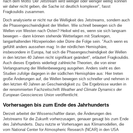
nach dem Motto 'Der Jetstream wird welliger oder weniger wellig' können
wir daher nicht geben, die Sache ist deutlich komplexer", fasst
Fragkoulidis zusammen.
Doch analysierte er nicht nur die Welligkeit des Jetstreams, sondern auch
die Phasengeschwindigkeit der Wellen. Wie schnell bewegen sich die
Wellen von Westen nach Osten? Heikel wird es, wenn sie sich langsam
bewegen – dann können stehende Wetterlagen mit Starkregen,
langanhaltenden Hitzeperioden oder Dürre die Folge sein. "Auch wenn es
gefühlt anders aussehen mag: In der nördlichen Hemisphäre,
insbesondere in Europa, hat sich die Phasengeschwindigkeit der Wellen
in den letzten 40 Jahren nicht signifikant geändert", erläutert Fragkoulidis.
Auch dieses Ergebnis widerlegt zahlreiche Theorien, die von einer
Verlangsamung der Wellenbewegung ausgehen. Anders sieht es den
Studien zufolge dagegen in der südlichen Hemisphäre aus: Hier treten
große Änderungen auf, die Wellen bewegen sich schneller und nehmen in
den letzten 40 Jahren an Geschwindigkeit zu. Die Ergebnisse wurden in
der renommierten Fachzeitschrift
Weather and Climate Dynamics der
European Geosciences Union
veröffentlicht.
Vorhersagen bis zum Ende des Jahrhunderts
Derzeit arbeitet der Wissenschaftler daran, die Änderungen des
Jetstreams für die Zukunft vorherzusagen, genauer gesagt bis zum Ende
des Jahrhunderts. Dazu nutzte er Vorhersagen aus Klimamodellen, die
vom National Center for Atmospheric Research (NCAR) in den USA