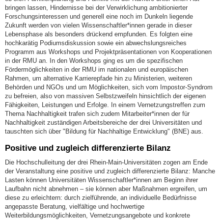
bringen lassen, Hindernisse bei der Verwirklichung ambitionierter
Forschungsinteressen und generell eine noch im Dunkeln liegende
Zukunft werden von vielen Wissenschaftler*innen gerade in dieser
Lebensphase als besonders drückend empfunden. Es folgten eine
hochkarätig Podiumsdiskussion sowie ein abwechslungsreiches
Programm aus Workshops und Projektpräsentationen von Kooperationen
in der RMU an. In den Workshops ging es um die spezifischen
Fördermöglichkeiten in der RMU im nationalen und europäischen
Rahmen, um alternative Karrierepfade hin zu Ministerien, weiteren
Behörden und NGOs und um Möglichkeiten, sich vom Impostor-Syndrom
zu befreien, also von massiven Selbstzweifeln hinsichtlich der eigenen
Fähigkeiten, Leistungen und Erfolge. In einem Vernetzungstreffen zum
Thema Nachhaltigkeit trafen sich zudem Mitarbeiter*innen der für
Nachhaltigkeit zuständigen Arbeitsbereiche der drei Universitäten und
tauschten sich über "Bildung für Nachhaltige Entwicklung" (BNE) aus.
Positive und zugleich differenzierte Bilanz
Die Hochschulleitung der drei Rhein-Main-Universitäten zogen am Ende
der Veranstaltung eine positive und zugleich differenzierte Bilanz: Manche
Lasten können Universitäten Wissenschaftler*innen am Beginn ihrer
Laufbahn nicht abnehmen – sie können aber Maßnahmen ergreifen, um
diese zu erleichtern: durch zielführende, an individuelle Bedürfnisse
angepasste Beratung, vielfältige und hochwertige
Weiterbildungsmöglichkeiten, Vernetzungsangebote und konkrete