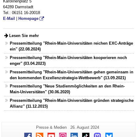
Karolinenplatz 5
64289 Darmstadt
Tel.: 06151 16-20018
E-Mail
|
Homepage
Lesen Sie mehr
Pressemitteilung "Rhein-Main-Universitäten reichen EXC-Anträge
ein" (22.08.2024)
Pressemitteilung "Rhein-Main-Universitäten kooperieren noch
enger" (03.04.2023)
Pressemitteilung "Rhein-Main-Universitäten gehen gemeinsam in
den kommenden Exzellenzstrategie-Wettbewerb" (13.09.2021)
Pressemitteilung "Neue Studienmöglichkeiten an den Rhein-
Main-Universitäten" (30.06.2020)
Pressemitteilung "Rhein-Main-Universitäten gründen strategische
Allianz" (11.12.2015)
Zusätzliche
Seiten-
Letzte
Presse & Medien
26. August 2024
Name:
Aktualisierung:
Informationen
Facebook
RSS
Youtube
Instagram
LinkedIn
TikTok
Mastodon
Bluesky