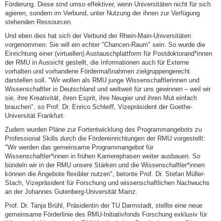
Förderung. Diese sind umso effektiver, wenn Universitäten nicht für sich
agieren, sondern im Verbund, unter Nutzung der ihnen zur Verfügung
stehenden Ressourcen.
Und eben dies hat sich der Verbund der Rhein-Main-Universitäten
vorgenommen: Sie will ein echter "Chancen-Raum" sein. So wurde die
Einrichtung einer (virtuellen) Austauschplattform für Postdoktorand*innen
der RMU in Aussicht gestellt, die Informationen auch für Externe
vorhalten und vorhandene Fördermaßnahmen zielgruppengerecht
darstellen soll. "Wir wollen als RMU junge Wissenschaftlerinnen und
Wissenschaftler in Deutschland und weltweit für uns gewinnen – weil wir
sie, ihre Kreativität, ihren Esprit, ihre Neugier und ihren Mut einfach
brauchen", so Prof. Dr. Enrico Schleiff, Vizepräsident der Goethe-
Universität Frankfurt.
Zudem wurden Pläne zur Fortentwicklung des Programmangebots zu
Professional Skills durch die Fördereinrichtungen der RMU vorgestellt:
"Wir werden das gemeinsame Programmangebot für
Wissenschaftler*innen in frühen Karrierephasen weiter ausbauen. So
bündeln wir in der RMU unsere Stärken und die Wissenschaftler*innen
können die Angebote flexibler nutzen", betonte Prof. Dr. Stefan Müller-
Stach, Vizepräsident für Forschung und wissenschaftlichen Nachwuchs
an der Johannes Gutenberg-Universität Mainz.
Prof. Dr. Tanja Brühl, Präsidentin der TU Darmstadt, stellte eine neue
gemeinsame Förderlinie des RMU-Initiativfonds Forschung exklusiv für