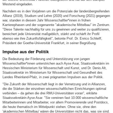
Westend eingeladen.
Nachdem es in den Vorjahren um die Potenziale der länderübergreifenden
Allianz (2019), Studium und Lehre (2020) und Forschung (2021) gegangen
war, standen in diesem Jahr Wissenschaftler*innen in frühen
Karrierephasen und der sogenannte "akademische Mittelbau" im Zentrum.
"Diese Talente nachhaltig für uns zu gewinnen und weiter zu qualifizieren,
bereichert jede Universität maßgeblich, stärkt und schärft ihr Profil
ebenso wie ihre Zukunftsfähigkeit", betonte Prof. Dr. Enrico Schleiff,
Präsident der Goethe-Universität Frankfurt, in seiner Begrüßung.
Impulse aus der Politik
Die Bedeutung der Förderung und Unterstützung von jungen
Wissenschaftler*innen unterstrichen auch Ayse Asar, Staatssekretärin im
Hessischen Ministerium für Wissenschaft und Kunst, und Dr. Denis Alt,
Staatssekretär im Ministerium für Wissenschaft und Gesundheit des
Landes Rheinland-Pfalz, in zwei prägnanten Impulsen aus der Politik.
"Die Zukunft der Wissenschaft liegt in der Vernetzung und in Allianzen,
die die Stärken der einzelnen wissenschaftlichen Einrichtungen optimal
verbinden – da gehen die drei RMU-Universitäten voran", erklärte
Staatssekretärin Ayse Asar. "Sie vereinen fast 10.000 wissenschaftliche
Mitarbeiterinnen und Mitarbeiter, vor allem Promovierende und Postdocs,
die heute thematisch im Mittelpunkt stehen. Ohne sie, ohne den
'akademischen Mittelbau' wären die Universitäten nicht das, was sie sind.