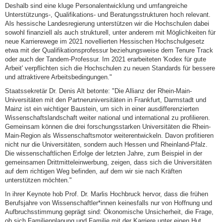
Deshalb sind eine kluge Personalentwicklung und umfangreiche
Unterstützungs-, Qualifikations- und Beratungsstrukturen hoch relevant.
Als hessische Landesregierung unterstützen wir die Hochschulen dabei
sowohl finanziell als auch strukturell, unter anderem mit Möglichkeiten für
neue Karrierewege im 2021 novellierten Hessischen Hochschulgesetz
etwa mit der Qualifikationsprofessur beziehungsweise dem Tenure Track
oder auch der Tandem-Professur. Im 2021 erarbeiteten 'Kodex für gute
Arbeit' verpflichten sich die Hochschulen zu neuen Standards für bessere
und attraktivere Arbeitsbedingungen."
Staatssekretär Dr. Denis Alt betonte: "Die Allianz der Rhein-Main-
Universitäten mit den Partneruniversitäten in Frankfurt, Darmstadt und
Mainz ist ein wichtiger Baustein, um sich in einer ausdifferenzierten
Wissenschaftslandschaft weiter national und international zu profilieren.
Gemeinsam können die drei forschungsstarken Universitäten die Rhein-
Main-Region als Wissenschaftsmotor weiterentwickeln. Davon profitieren
nicht nur die Universitäten, sondern auch Hessen und Rheinland-Pfalz.
Die wissenschaftlichen Erfolge der letzten Jahre, zum Beispiel in der
gemeinsamen Drittmitteleinwerbung, zeigen, dass sich die Universitäten
auf dem richtigen Weg befinden, auf dem wir sie nach Kräften
unterstützen möchten."
In ihrer Keynote hob Prof. Dr. Marlis Hochbruck hervor, dass die frühen
Berufsjahre von Wissenschaftler*innen keinesfalls nur von Hoffnung und
Aufbruchsstimmung geprägt sind: Ökonomische Unsicherheit, die Frage,
ob sich Familienplanung und Familie mit der Karriere unter einen Hut