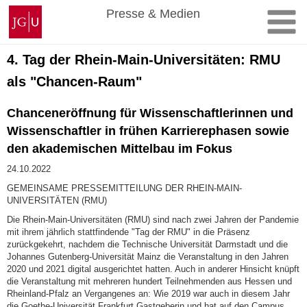
Zum
Johannes
Presse & Medien
Inhalt
Gutenberg-
springen
Universität
Mainz
4. Tag der Rhein-Main-Universitäten: RMU
als "Chancen-Raum"
Chanceneröffnung für Wissenschaftlerinnen und
Wissenschaftler in frühen Karrierephasen sowie
den akademischen Mittelbau im Fokus
24.10.2022
GEMEINSAME PRESSEMITTEILUNG DER RHEIN-MAIN-
UNIVERSITÄTEN (RMU)
Die Rhein-Main-Universitäten (RMU) sind nach zwei Jahren der Pandemie
mit ihrem jährlich stattfindende "Tag der RMU" in die Präsenz
zurückgekehrt, nachdem die Technische Universität Darmstadt und die
Johannes Gutenberg-Universität Mainz die Veranstaltung in den Jahren
2020 und 2021 digital ausgerichtet hatten. Auch in anderer Hinsicht knüpft
die Veranstaltung mit mehreren hundert Teilnehmenden aus Hessen und
Rheinland-Pfalz an Vergangenes an: Wie 2019 war auch in diesem Jahr
die Goethe-Universität Frankfurt Gastgeberin und hat auf den Campus