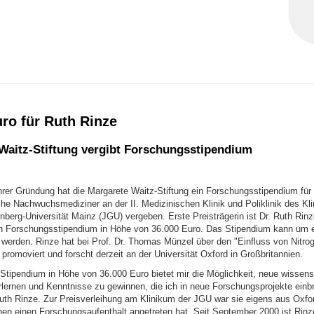
ro für Ruth Rinze
Waitz-Stiftung vergibt Forschungsstipendium
ihrer Gründung hat die Margarete Waitz-Stiftung ein Forschungsstipendium für
che Nachwuchsmediziner an der II. Medizinischen Klinik und Poliklinik des Kl
erg-Universität Mainz (JGU) vergeben. Erste Preisträgerin ist Dr. Ruth Rinze
n Forschungsstipendium in Höhe von 36.000 Euro. Das Stipendium kann um e
 werden. Rinze hat bei Prof. Dr. Thomas Münzel über den "Einfluss von Nitrogl
promoviert und forscht derzeit an der Universität Oxford in Großbritannien.
Stipendium in Höhe von 36.000 Euro bietet mir die Möglichkeit, neue wissens
lernen und Kenntnisse zu gewinnen, die ich in neue Forschungsprojekte einb
Ruth Rinze. Zur Preisverleihung am Klinikum der JGU war sie eigens aus Oxfor
hen einen Forschungsaufenthalt angetreten hat. Seit September 2000 ist Rinze