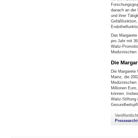
Forschungsgrup
danach an der 
und ihrer Tätig
Gefäßfunktion, 
Endothelfunkti
Das Margarete 
pro Jahr mit 3
Waitz-Promotio
Medizinischen K
Die Margar
Die Margarete 
Mainz, die 2002
Medizinischen K
Millionen Euro
können. Insbes
Waitz-Stiftung
Gesundheitspfl
Veröffentlic
Pressearchi