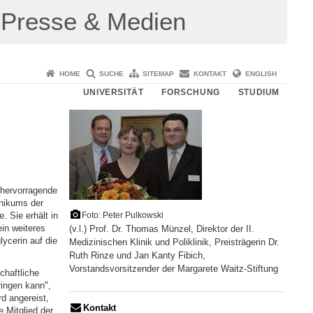
Presse & Medien
HOME
SUCHE
SITEMAP
KONTAKT
ENGLISH
UNIVERSITÄT
FORSCHUNG
STUDIUM
 hervorragende
inikums der
. Sie erhält in
Foto: Peter Pulkowski
in weiteres
(v.l.) Prof. Dr. Thomas Münzel, Direktor der II.
ycerin auf die
Medizinischen Klinik und Poliklinik, Preisträgerin Dr.
Ruth Rinze und Jan Kanty Fibich,
Vorstandsvorsitzender der Margarete Waitz-Stiftung
chaftliche
ringen kann",
d angereist,
Kontakt
 Mitglied der