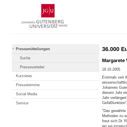
Zum
Johannes
Inhalt
Gutenberg-
springen
Universität
Mainz
36.000 Eu
Pressemitteilungen
Suche
Margarete 
Presseverteiler
18.10.2005
Kurznews
Erstmals seit 
wissenschaftli
Pressetermine
Johannes Gutenb
diesem Jahr ei
Social Media
Jahr verlängert
Gefäßfunktion" 
Service
"Das gewährte 
Methoden zu er
freut sich Dr. 
wo sie inzwisc